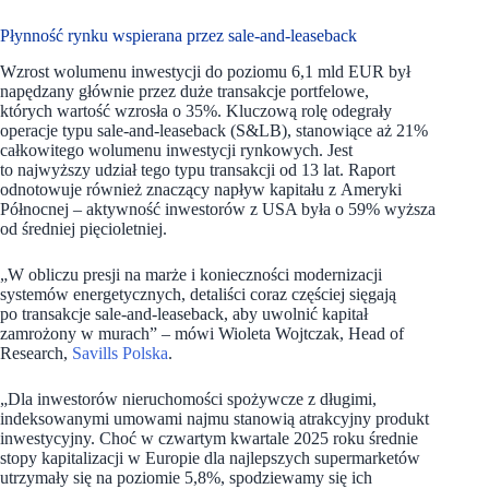
Płynność rynku wspierana przez sale-and-leaseback
Wzrost wolumenu inwestycji do poziomu 6,1 mld EUR był
napędzany głównie przez duże transakcje portfelowe,
których wartość wzrosła o 35%. Kluczową rolę odegrały
operacje typu sale-and-leaseback (S&LB), stanowiące aż 21%
całkowitego wolumenu inwestycji rynkowych. Jest
to najwyższy udział tego typu transakcji od 13 lat. Raport
odnotowuje również znaczący napływ kapitału z Ameryki
Północnej – aktywność inwestorów z USA była o 59% wyższa
od średniej pięcioletniej.
„W obliczu presji na marże i konieczności modernizacji
systemów energetycznych, detaliści coraz częściej sięgają
po transakcje sale-and-leaseback, aby uwolnić kapitał
zamrożony w murach” – mówi Wioleta Wojtczak, Head of
Research,
Savills Polska
.
„Dla inwestorów nieruchomości spożywcze z długimi,
indeksowanymi umowami najmu stanowią atrakcyjny produkt
inwestycyjny. Choć w czwartym kwartale 2025 roku średnie
stopy kapitalizacji w Europie dla najlepszych supermarketów
utrzymały się na poziomie 5,8%, spodziewamy się ich