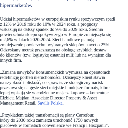
hipermarketów.
Udział hipermarketów w europejskim rynku spożywczym spadł
z 12% w 2019 roku do 10% w 2024 roku, a prognozy
wskazują na dalszy spadek do 9% do 2029 roku. Średnia
powierzchnia sklepu spożywczego w Europie zmniejszyła się
o 2,6% w latach 2020-2024. Sieci handlowe planują
zmniejszenie powierzchni wybranych sklepów nawet o 25%.
Odzyskany metraż przeznaczą na obsługę szybkich dostaw
do klientów (tzw. logistykę ostatniej mili) lub na wynajem dla
innych firm.
„Zmiana nawyków konsumenckich wymusza na operatorach
redefinicję portfeli nieruchomości. Dzisiejszy klient stawia
na szybkość i bliskość, co sprawia, że strategiczny nacisk
przesuwa się na gęste sieci miejskie i mniejsze formaty, które
lepiej wpisują się w codzienne misje zakupowe – komentuje
Elżbieta Majdan, Associate Director Property & Asset
Management Retail,
Savills Polska
.
„Przykładem takiej transformacji są plany Carrefour,
który do 2030 roku zamierza uruchomić 1750 nowych
placówek w formatach convenience we Francji i Hiszpanii”.