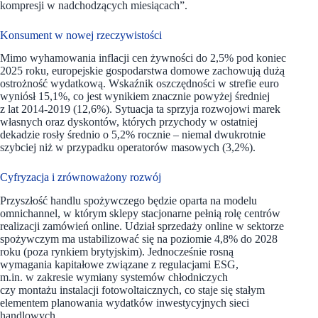
kompresji w nadchodzących miesiącach”.
Konsument w nowej rzeczywistości
Mimo wyhamowania inflacji cen żywności do 2,5% pod koniec
2025 roku, europejskie gospodarstwa domowe zachowują dużą
ostrożność wydatkową. Wskaźnik oszczędności w strefie euro
wyniósł 15,1%, co jest wynikiem znacznie powyżej średniej
z lat 2014-2019 (12,6%). Sytuacja ta sprzyja rozwojowi marek
własnych oraz dyskontów, których przychody w ostatniej
dekadzie rosły średnio o 5,2% rocznie – niemal dwukrotnie
szybciej niż w przypadku operatorów masowych (3,2%).
Cyfryzacja i zrównoważony rozwój
Przyszłość handlu spożywczego będzie oparta na modelu
omnichannel, w którym sklepy stacjonarne pełnią rolę centrów
realizacji zamówień online. Udział sprzedaży online w sektorze
spożywczym ma ustabilizować się na poziomie 4,8% do 2028
roku (poza rynkiem brytyjskim). Jednocześnie rosną
wymagania kapitałowe związane z regulacjami ESG,
m.in. w zakresie wymiany systemów chłodniczych
czy montażu instalacji fotowoltaicznych, co staje się stałym
elementem planowania wydatków inwestycyjnych sieci
handlowych.