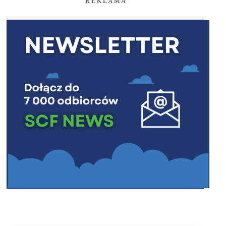
R E K L A M A