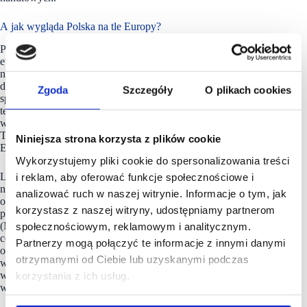
A jak wygląda Polska na tle Europy?
Polska potwierdza wiele trendów zarysowanych w raporcie
europejskim, choć zachowuje swoją specyfikę. Żywność,
napoje i wyroby tytoniowe to najsilniejsza kategoria handlu
detalicznego w naszym kraju, odpowiadająca za 25,7%
Zgoda
Szczegóły
O plikach cookies
sprzedaży detalicznej w 2025 r. Jednocześnie produkty
te najrzadziej trafiają do koszyków online – udział e-grocery
w ubiegłym roku oscylował średnio wokół 0,9% miesięcznie.
To wynik znacznie niższy od prognozowanej średniej dla
Niniejsza strona korzysta z plików cookie
Europy.
Wykorzystujemy pliki cookie do spersonalizowania treści
Lokalny rynek, podobnie jak europejski, stawia
i reklam, aby oferować funkcje społecznościowe i
na multiformatowość. Sieci takie jak Auchan i Carrefour
analizować ruch w naszej witrynie. Informacje o tym, jak
operują w Polsce na wielu poziomach: od hipermarketów,
korzystasz z naszej witryny, udostępniamy partnerom
przez supermarkety (1000-2000 m kw.) i sklepy osiedlowe
(MojeAuchan, Globi, Express), aż po formaty ultra-
społecznościowym, reklamowym i analitycznym.
convenience na stacjach paliw. Dane GUS potwierdzają odwrót
Partnerzy mogą połączyć te informacje z innymi danymi
od dużych powierzchni sklepowych: na koniec 2024 r.
otrzymanymi od Ciebie lub uzyskanymi podczas
w Polsce działało 545 hipermarketów (spadek o 1 placówkę
względem 2020 r.) oraz 10 647 supermarketów, których liczba
korzystania z ich usług.
w tym samym okresie wzrosła aż o 2477 obiektów.