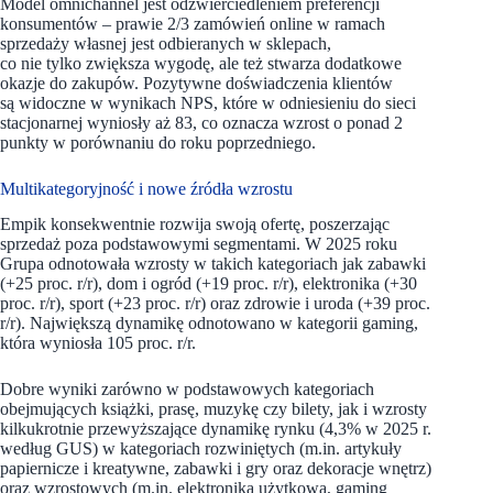
Model omnichannel jest odzwierciedleniem preferencji
konsumentów – prawie 2/3 zamówień online w ramach
sprzedaży własnej jest odbieranych w sklepach,
co nie tylko zwiększa wygodę, ale też stwarza dodatkowe
okazje do zakupów. Pozytywne doświadczenia klientów
są widoczne w wynikach NPS, które w odniesieniu do sieci
stacjonarnej wyniosły aż 83, co oznacza wzrost o ponad 2
punkty w porównaniu do roku poprzedniego.
Multikategoryjność i nowe źródła wzrostu
Empik konsekwentnie rozwija swoją ofertę, poszerzając
sprzedaż poza podstawowymi segmentami. W 2025 roku
Grupa odnotowała wzrosty w takich kategoriach jak zabawki
(+25 proc. r/r), dom i ogród (+19 proc. r/r), elektronika (+30
proc. r/r), sport (+23 proc. r/r) oraz zdrowie i uroda (+39 proc.
r/r). Największą dynamikę odnotowano w kategorii gaming,
która wyniosła 105 proc. r/r.
Dobre wyniki zarówno w podstawowych kategoriach
obejmujących książki, prasę, muzykę czy bilety, jak i wzrosty
kilkukrotnie przewyższające dynamikę rynku (4,3% w 2025 r.
według GUS) w kategoriach rozwiniętych (m.in. artykuły
papiernicze i kreatywne, zabawki i gry oraz dekoracje wnętrz)
oraz wzrostowych (m.in. elektronika użytkowa, gaming