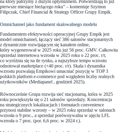
na który patrzymy z dużym optymizmem. Potwierdzają to już
pierwsze miesiące bieżącego roku” – komentuje Szymon
Filipczak, Chief Financial & Strategy Officer Grupy Empik.
Omnichannel jako fundament skalowalnego modelu
Fundamentem efektywności operacyjnej Grupy Empik jest
model omnichannel, łączący sieć 386 salonów stacjonarnych
z dynamicznie rozwijającym się kanałem online,
który wygenerował w 2025 roku już 56 proc. GMV. Całkowita
sprzedaż internetowa wzrosła w 2025 roku o 22 proc. r/r,
co wyróżnia się na tle rynku, a najszybsze tempo wzrostu
odnotował marketplace (+40 proc. r/r). Skala i dynamika
wzrostu pozwalają Empikowi umacniać pozycję w TOP 3
polskich platform e-commerce pod względem liczby realnych
użytkowników (Mediapanel , grudzień 2025).
Równocześnie Grupa rozwija sieć stacjonarną, która w 2025
roku powiększyła się o 21 salonów sprzedaży. Koncentracja
na strategicznych lokalizacjach i formatach convenience
przynosi stabilne wzrosty – w 2025 roku sprzedaż w salonach
wzrosła o 9 proc., a sprzedaż porównywalna w ujęciu LFL
wzrosła o 7 proc. (por. 6,6 proc. w 2024 r.).