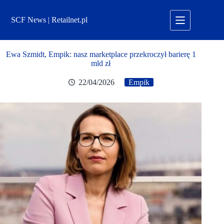
Przejdź
do
SCF News | Retailnet.pl
treści
Ewa Szmidt, Empik: nasz marketplace przekroczył barierę 1
mld zł
22/04/2026
Empik