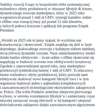
Stabilny rozwój Grupy to bezpośredni efekt systematycznej
rozbudowy oferty produktowej w obszarze
lifestyle & leisure,
dynamicznego rozwoju marketplace, który w 2025 roku
wygenerował ponad 1 mld zł GMV, synergii kanałów online
i offline oraz rosnącej bazy już ponad 12 mln klientów,
z których połowa korzysta z aplikacji lub programu Empik
Premium.
„Wyniki za 2025 rok to jasny sygnał, że wyróżnia nas
konsekwencja i skuteczność. Empik znajduje się dziś w fazie
dojrzałego, skalowalnego rozwoju z kolejnym rokiem stabilnej,
dwucyfrowej dynamiki wzrostu. Nasz omnichannelowy model
działa bardzo efektywnie – świat online i offline skutecznie się
napędzają w budowie wzrostu oraz efektywności kosztowej.
Zgodnie z zapowiedziami sprzed roku, nasz marketplace
przekroczył symboliczną barierę 1 mld zł GMV. To kluczowy
motor rozbudowy oferty produktowej, który pozwala nam
efektywnie skalować nowe kategorie lifestyle’owe i w tym
segmencie budować jeden z najbardziej kompleksowych
i zaawansowanych technologicznie ekosystemów zakupowych
w Polsce. Dla wielu Polaków jesteśmy miejscem pierwszego
wyboru, w szeroko rozumianym lifestyle’u i zamierzamy coraz
mocniej zaznaczać swoją obecność w tej kategorii i ulepszać
doświadczenia zakupowe dzięki zaawansowanym algorytmom