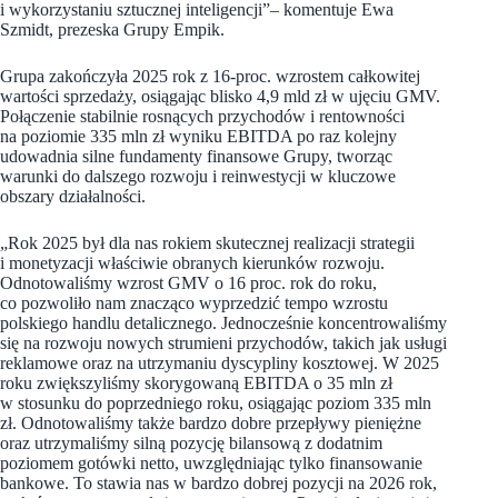
i wykorzystaniu sztucznej inteligencji”– komentuje Ewa
Szmidt, prezeska Grupy Empik.
Grupa zakończyła 2025 rok z 16-proc. wzrostem całkowitej
wartości sprzedaży, osiągając blisko 4,9 mld zł w ujęciu GMV.
Połączenie stabilnie rosnących przychodów i rentowności
na poziomie 335 mln zł wyniku EBITDA po raz kolejny
udowadnia silne fundamenty finansowe Grupy, tworząc
warunki do dalszego rozwoju i reinwestycji w kluczowe
obszary działalności.
„Rok 2025 był dla nas rokiem skutecznej realizacji strategii
i monetyzacji właściwie obranych kierunków rozwoju.
Odnotowaliśmy wzrost GMV o 16 proc. rok do roku,
co pozwoliło nam znacząco wyprzedzić tempo wzrostu
polskiego handlu detalicznego. Jednocześnie koncentrowaliśmy
się na rozwoju nowych strumieni przychodów, takich jak usługi
reklamowe oraz na utrzymaniu dyscypliny kosztowej. W 2025
roku zwiększyliśmy skorygowaną EBITDA o 35 mln zł
w stosunku do poprzedniego roku, osiągając poziom 335 mln
zł. Odnotowaliśmy także bardzo dobre przepływy pieniężne
oraz utrzymaliśmy silną pozycję bilansową z dodatnim
poziomem gotówki netto, uwzględniając tylko finansowanie
bankowe. To stawia nas w bardzo dobrej pozycji na 2026 rok,