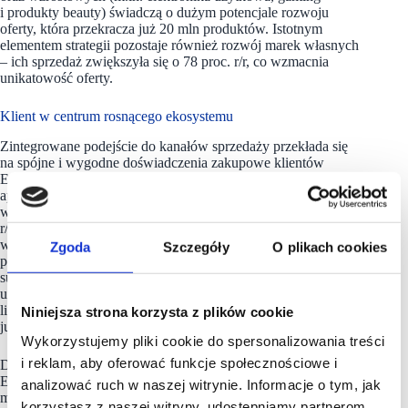
i produkty beauty) świadczą o dużym potencjale rozwoju
oferty, która przekracza już 20 mln produktów. Istotnym
elementem strategii pozostaje również rozwój marek własnych
– ich sprzedaż zwiększyła się o 78 proc. r/r, co wzmacnia
unikatowość oferty.
Klient w centrum rosnącego ekosystemu
Zintegrowane podejście do kanałów sprzedaży przekłada się
na spójne i wygodne doświadczenia zakupowe klientów
Empiku. Kluczowym narzędziem wspierającym ten proces jest
aplikacja mobilna, która w 2025 roku odnotowała zarówno
wzrost liczby instalacji, jak i aktywnych kupujących o 19 proc.
r/r, utrzymując przy tym wysokie oceny użytkowników
w sklepach App Store (4,8/5) i Google Play (4,9/5). Aplikacja
Zgoda
Szczegóły
O plikach cookies
pełni także funkcję centrum zarządzania programem
subskrypcyjnym – w 2025 roku liczba aktywnych
użytkowników Empik Premium wzrosła o 36 proc. r/r. Łączna
liczba klientów korzystających z aplikacji lub programu wynosi
Niniejsza strona korzysta z plików cookie
już 6,1 mln.
Wykorzystujemy pliki cookie do spersonalizowania treści
i reklam, aby oferować funkcje społecznościowe i
Dzięki integracji kanału online z siecią salonów stacjonarnych
Empik buduje także solidne podstawy do rozwoju usług
analizować ruch w naszej witrynie. Informacje o tym, jak
marketingowych jak retail media. Wzrost przychodów z tego
korzystasz z naszej witryny, udostępniamy partnerom