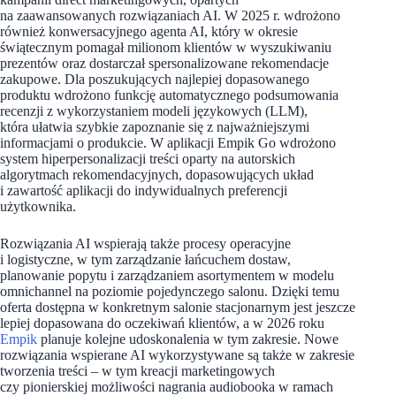
na zaawansowanych rozwiązaniach AI. W 2025 r. wdrożono
również konwersacyjnego agenta AI, który w okresie
świątecznym pomagał milionom klientów w wyszukiwaniu
prezentów oraz dostarczał spersonalizowane rekomendacje
zakupowe. Dla poszukujących najlepiej dopasowanego
produktu wdrożono funkcję automatycznego podsumowania
recenzji z wykorzystaniem modeli językowych (LLM),
która ułatwia szybkie zapoznanie się z najważniejszymi
informacjami o produkcie. W aplikacji Empik Go wdrożono
system hiperpersonalizacji treści oparty na autorskich
algorytmach rekomendacyjnych, dopasowujących układ
i zawartość aplikacji do indywidualnych preferencji
użytkownika.
Rozwiązania AI wspierają także procesy operacyjne
i logistyczne, w tym zarządzanie łańcuchem dostaw,
planowanie popytu i zarządzaniem asortymentem w modelu
omnichannel na poziomie pojedynczego salonu. Dzięki temu
oferta dostępna w konkretnym salonie stacjonarnym jest jeszcze
lepiej dopasowana do oczekiwań klientów, a w 2026 roku
Empik
planuje kolejne udoskonalenia w tym zakresie. Nowe
rozwiązania wspierane AI wykorzystywane są także w zakresie
tworzenia treści – w tym kreacji marketingowych
czy pionierskiej możliwości nagrania audiobooka w ramach