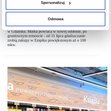
Spersonalizuj
05/08/2025
Empik
Empik w nowej odsłonie w gdańskiej Galerii
Przymorze
Odmowa
Empik ponownie otwiera salon w Galerii Przymorze
w Gdańsku. Marka powraca w nowej odsłonie, po
gruntownym remoncie - od 31 lipca gdańszczanie
zrobią zakupy w Empiku powiększonym aż o 100
mkw.