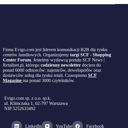
Firma Evigo.com jest liderem komunikacji B2B dla rynku
centrów handlowych. Organizujemy
targi SCF - Shopping
Center Forum
. Jesteśmy wydawcą portalu SCF News |
Retailnet.pl, którego
codzienny newsletter
dociera do
ponad 6000 odbiorców: najemców, deweloperów oraz
dostawców usług dla rynku retail. Czasopismo
SCF
Magazine
ma ponad 3000 czytelników.
Evigo.com sp. z o.o. sp.k.
ul. Klimczaka 1, 02-797 Warszawa
NIP 5252633492
LinkedIn
YouTube
Facebook