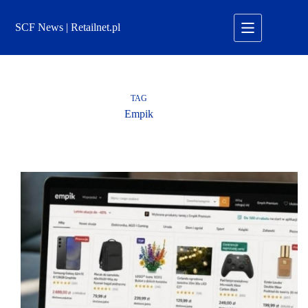
Przejdź
do
SCF News | Retailnet.pl
treści
TAG
Empik