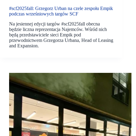
#scf2025fall: Grzegorz Urban na czele zespołu Empik
podczas wrześniowych targów SCF
Na jesiennej edycji targów #scf2025fall obecna
będzie liczna reprezentacja Najemców. Wśród nich
będą przedstawiciele sieci Empik pod
przewodnictwem Grzegorza Urbana, Head of Leasing
and Expansion.