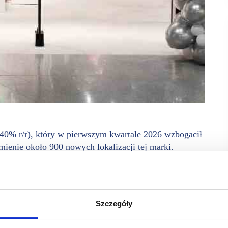
40% r/r), który w pierwszym kwartale 2026 wzbogacił
mienie około 900 nowych lokalizacji tej marki.
ała 10-procentowy wzrost przychodów w walutach stałych,
oziomie 58–59%. Mimo spadku sprzedaży LFL o 2,8%
w wysokim dwucyfrowym tempie. W analizowanym okresie
edaż omnichannel wystrzeliła o ponad 20% r/r.
Szczegóły
 dzień 8 maja 2026 roku. Ostateczne dane zostaną