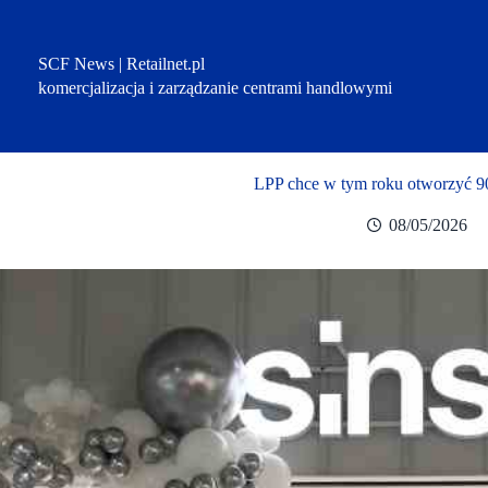
Przejdź
do
treści
SCF News | Retailnet.pl
komercjalizacja i zarządzanie centrami handlowymi
LPP chce w tym roku otworzyć 9
08/05/2026