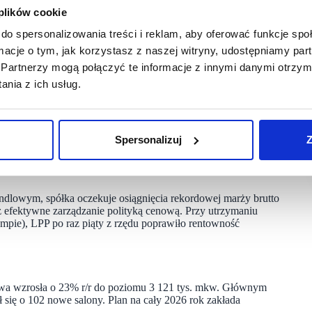
 dniu 11 czerwca 2026 roku.
 plików cookie
do spersonalizowania treści i reklam, aby oferować funkcje sp
ormacje o tym, jak korzystasz z naszej witryny, udostępniamy p
ów, poziom sprzedaży pozostawał pod istotnym wpływem
any bardzo dobrymi wynikami w marcu, jednak chłodny
Partnerzy mogą połączyć te informacje z innymi danymi otrzym
kategoriach (odzież damska, męska i dziecięca) dostępne były
nia z ich usług.
żyło się na niższą sprzedaż.
otowały ujemne dynamiki LFL, a najsłabsze wyniki
 Ukrainie. W skali całego kwartału dodatnie wskaźniki LFL
Spersonalizuj
Z
hito znalazły się pod kreską.
ndlowym, spółka oczekuje osiągnięcia rekordowej marży brutto
fektywne zarządzanie polityką cenową. Przy utrzymaniu
pie), LPP po raz piąty z rzędu poprawiło rentowność
owa wzrosła o 23% r/r do poziomu 3 121 tys. mkw. Głównym
ł się o 102 nowe salony. Plan na cały 2026 rok zakłada