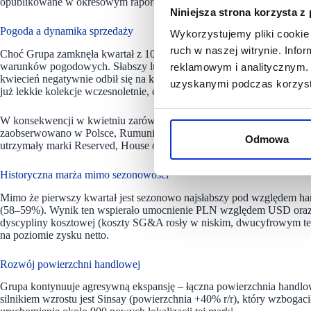
opublikowane w okresowym raporcie finansowym za I kwartał 2026 w
Niniejsza strona korzysta z
Pogoda a dynamika sprzedaży
Wykorzystujemy pliki cookie 
ruch w naszej witrynie. Inf
Choć Grupa zamknęła kwartał z 10-procentowym wzrostem przychod
warunków pogodowych. Słabszy luty został częściowo zrekompensow
reklamowym i analitycznym. 
kwiecień negatywnie odbił się na końcowym rezultacie. W kluczowych 
uzyskanymi podczas korzysta
już lekkie kolekcje wczesnoletnie, co przy niskich temperaturach przeło
W konsekwencji w kwietniu zarówno dojrzałe marki, jak i Sinsay odn
zaobserwowano w Polsce, Rumunii, Serbii, Bośni i Hercegowinie oraz
Odmowa
utrzymały marki Reserved, House oraz Cropp, podczas gdy Sinsay i Mo
Historyczna marża mimo sezonowości
Mimo że pierwszy kwartał jest sezonowo najsłabszy pod względem ha
(58–59%). Wynik ten wspierało umocnienie PLN względem USD oraz e
dyscypliny kosztowej (koszty SG&A rosły w niskim, dwucyfrowym tem
na poziomie zysku netto.
Rozwój powierzchni handlowej
Grupa kontynuuje agresywną ekspansję – łączna powierzchnia handl
silnikiem wzrostu jest Sinsay (powierzchnia +40% r/r), który wzbogaci