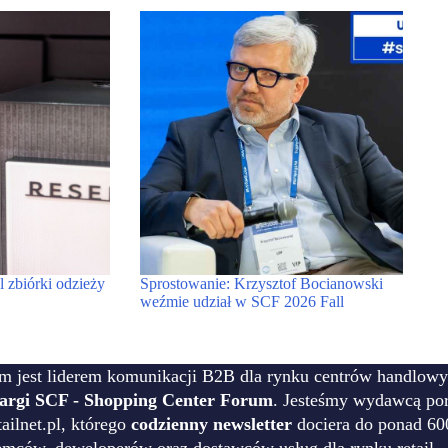
zbiórki odzieży
Sprostowanie: Krzysztof Bocianowski
weźmie udział w SCF 2026 Fall
m jest liderem komunikacji B2B dla rynku centrów handlowy
targi SCF - Shopping Center Forum
. Jesteśmy wydawcą por
ilnet.pl, którego
codzienny newsletter
dociera do ponad 60