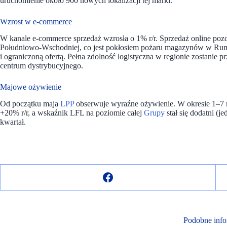
uruchomienie około 900 nowych lokalizacji tej marki.
Wzrost w e-commerce
W kanale e-commerce sprzedaż wzrosła o 1% r/r. Sprzedaż online poz
Południowo-Wschodniej, co jest pokłosiem pożaru magazynów w Ru
i ograniczoną ofertą. Pełna zdolność logistyczna w regionie zostan
centrum dystrybucyjnego.
Majowe ożywienie
Od początku maja
LPP
obserwuje wyraźne ożywienie. W okresie 1–7 
+20% r/r, a wskaźnik LFL na poziomie całej
Grupy
stał się dodatni (
kwartał.
Podobne info