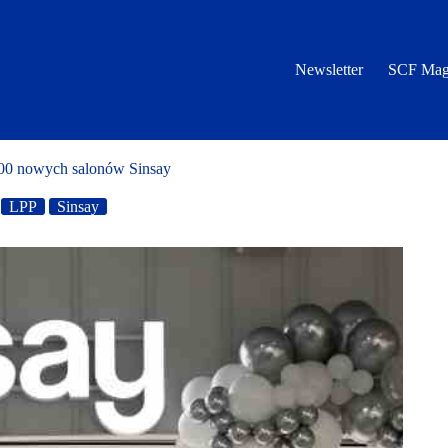
Newsletter
SCF Mag
00 nowych salonów Sinsay
LPP
Sinsay