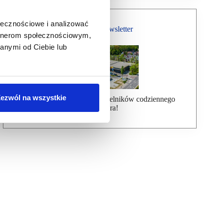
ołecznościowe i analizować
Bezpłatny Newsletter
artnerom społecznościowym,
anymi od Ciebie lub
ezwól na wszystkie
Dołącz do ponad 7000 czytelników codziennego
newslettera!