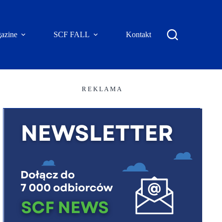
azine
SCF FALL
Kontakt
R E K L A M A