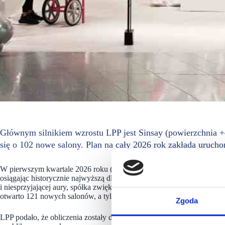
Głównym silnikiem wzrostu LPP jest Sinsay (powierzchnia +
się o 102 nowe salony. Plan na cały 2026 rok zakłada urucho
W pierwszym kwartale 2026 roku (luty–kwiecień) Grupa LPP odnotow
osiągając historycznie najwyższą dla tego okresu marżę brutto na p
i niesprzyjającej aury, spółka zwiększyła zysk operacyjny (EBIT) 
otwarto 121 nowych salonów, a tylko w pierwszym tygodniu maja sprz
Zgoda
LPP podało, że obliczenia zostały dokonane według wiedzy zarządu na