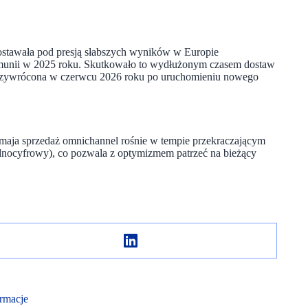
ostawała pod presją słabszych wyników w Europie
munii w 2025 roku. Skutkowało to wydłużonym czasem dostaw
ie przywrócona w czerwcu 2026 roku po uruchomieniu nowego
maja sprzedaż omnichannel rośnie w tempie przekraczającym
jednocyfrowy), co pozwala z optymizmem patrzeć na bieżący
rmacje