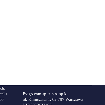
ch.
talu
Evigo.com sp. z o.o. sp.k.
00
ul. Klimczaka 1, 02-797 Warszawa