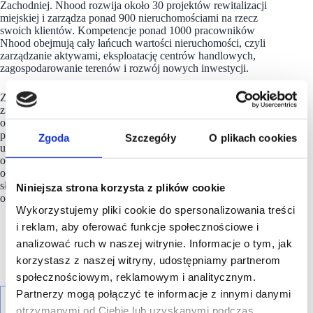
Zachodniej. Nhood rozwija około 30 projektów rewitalizacji
miejskiej i zarządza ponad 900 nieruchomościami na rzecz
swoich klientów. Kompetencje ponad 1000 pracowników
Nhood obejmują cały łańcuch wartości nieruchomości, czyli
zarządzanie aktywami, eksploatację centrów handlowych,
zagospodarowanie terenów i rozwój nowych inwestycji.
Zespół
Nhood
rozwija autorskie podejście, które łączy
znajomość lokalnego kontekstu, długofalowe planowanie
oraz kreatywność w działaniu. Dzięki temu tworzy nowoczesne
projekty, odpowiadające na wyzwania rynku i zmiany
Zgoda
Szczegóły
O plikach cookies
urbanistyczne.
Nhood
opiera swoją siłę na handlowym DNA
oraz zrozumieniu lokalnych potrzeb. Nazwa marki
odzwierciedla te założenia – Nhood jest skrótem angielskiego
słowa „neighborhood” (sąsiedztwo) i symbolizuje wizję firmy
Niniejsza strona korzysta z plików cookie
oraz jej długofalowe zaangażowanie w rozwój otoczenia.
Wykorzystujemy pliki cookie do spersonalizowania treści
i reklam, aby oferować funkcje społecznościowe i
analizować ruch w naszej witrynie. Informacje o tym, jak
korzystasz z naszej witryny, udostępniamy partnerom
społecznościowym, reklamowym i analitycznym.
Partnerzy mogą połączyć te informacje z innymi danymi
otrzymanymi od Ciebie lub uzyskanymi podczas