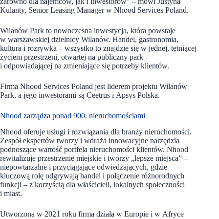
zarówno dla najemców, jak i inwestorów” – mówi Justyna
Kulanty, Senior Leasing Manager w Nhood Services Poland.
Wilanów Park to nowoczesna inwestycja, która powstaje
w warszawskiej dzielnicy Wilanów. Handel, gastronomia,
kultura i rozrywka – wszystko to znajdzie się w jednej, tętniącej
życiem przestrzeni, otwartej na publiczny park
i odpowiadającej na zmieniające się potrzeby klientów.
Firma Nhood Services Poland jest liderem projektu Wilanów
Park, a jego inwestorami są Ceetrus i Apsys Polska.
Nhood zarządza ponad 900. nieruchomościami
Nhood oferuje usługi i rozwiązania dla branży nieruchomości.
Zespół ekspertów tworzy i wdraża innowacyjne narzędzia
podnoszące wartość portfela nieruchomości klientów. Nhood
rewitalizuje przestrzenie miejskie i tworzy „lepsze miejsca” –
niepowtarzalne i przyciągające odwiedzających, gdzie
kluczową rolę odgrywają handel i połączenie różnorodnych
funkcji – z korzyścią dla właścicieli, lokalnych społeczności
i miast.
Utworzona w 2021 roku firma działa w Europie i w Afryce