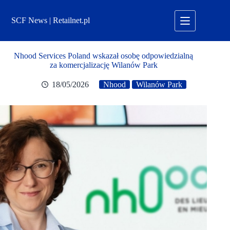
Przejdź
do
SCF News | Retailnet.pl
treści
Nhood Services Poland wskazał osobę odpowiedzialną
za komercjalizację Wilanów Park
18/05/2026
Nhood
Wilanów Park