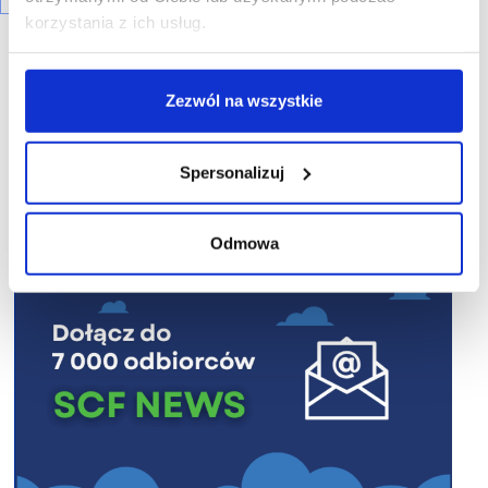
korzystania z ich usług.
Zezwól na wszystkie
R E K L A M A
Spersonalizuj
Odmowa