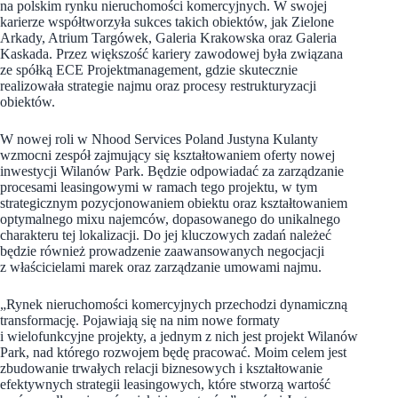
na polskim rynku nieruchomości komercyjnych. W swojej
karierze współtworzyła sukces takich obiektów, jak Zielone
Arkady, Atrium Targówek, Galeria Krakowska oraz Galeria
Kaskada. Przez większość kariery zawodowej była związana
ze spółką ECE Projektmanagement, gdzie skutecznie
realizowała strategie najmu oraz procesy restrukturyzacji
obiektów.
W nowej roli w Nhood Services Poland Justyna Kulanty
wzmocni zespół zajmujący się kształtowaniem oferty nowej
inwestycji Wilanów Park. Będzie odpowiadać za zarządzanie
procesami leasingowymi w ramach tego projektu, w tym
strategicznym pozycjonowaniem obiektu oraz kształtowaniem
optymalnego mixu najemców, dopasowanego do unikalnego
charakteru tej lokalizacji. Do jej kluczowych zadań należeć
będzie również prowadzenie zaawansowanych negocjacji
z właścicielami marek oraz zarządzanie umowami najmu.
„Rynek nieruchomości komercyjnych przechodzi dynamiczną
transformację. Pojawiają się na nim nowe formaty
i wielofunkcyjne projekty, a jednym z nich jest projekt Wilanów
Park, nad którego rozwojem będę pracować. Moim celem jest
zbudowanie trwałych relacji biznesowych i kształtowanie
efektywnych strategii leasingowych, które stworzą wartość