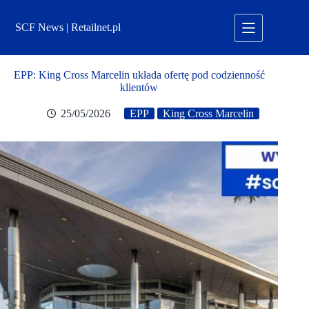
Przejdź
do
SCF News | Retailnet.pl
treści
EPP: King Cross Marcelin układa ofertę pod codzienność
klientów
25/05/2026
EPP
King Cross Marcelin