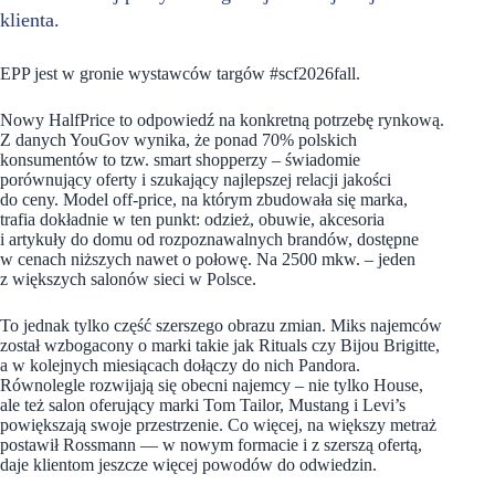
klienta.
EPP jest w gronie wystawców targów #scf2026fall.
Nowy HalfPrice to odpowiedź na konkretną potrzebę rynkową.
Z danych YouGov wynika, że ponad 70% polskich
konsumentów to tzw. smart shopperzy – świadomie
porównujący oferty i szukający najlepszej relacji jakości
do ceny. Model off-price, na którym zbudowała się marka,
trafia dokładnie w ten punkt: odzież, obuwie, akcesoria
i artykuły do domu od rozpoznawalnych brandów, dostępne
w cenach niższych nawet o połowę. Na 2500 mkw. – jeden
z większych salonów sieci w Polsce.
To jednak tylko część szerszego obrazu zmian. Miks najemców
został wzbogacony o marki takie jak Rituals czy Bijou Brigitte,
a w kolejnych miesiącach dołączy do nich Pandora.
Równolegle rozwijają się obecni najemcy – nie tylko House,
ale też salon oferujący marki Tom Tailor, Mustang i Levi’s
powiększają swoje przestrzenie. Co więcej, na większy metraż
postawił Rossmann — w nowym formacie i z szerszą ofertą,
daje klientom jeszcze więcej powodów do odwiedzin.