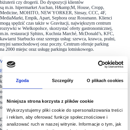
biżuterii czy drogerii. Do dyspozycji klientów
są m.in. hipermarket Auchan, H&amp;M, House, Cropp,
Medicine, MOHITO, NEW YORKER, Sinsay, CCC, 4F,
MediaMarkt, Empik, Apart, Sephora oraz Rossmann. Klienci
mogą spędzić czas także w Gravitacji, największym centrum
rozrywki w Wielkopolsce, skorzystać oferty gastronomicznej,
m.in. restauracji Sphinx, Kuchnia Marché, McDonald’s, KFC,
kawiarni Starbucks oraz szeregu usług: szewca, krawca, pralni,
myjni samochodowej oraz poczty. Centrum oferuje parking
na 2000 miejsc oraz usługę parkingu lotniskowego.
W portfelu EPP
EPP
jest największym zarządcą centrów handlowych w Polsce
pod względem powierzchni najmu (GLA). Portfel,
Zgoda
Szczegóły
O plikach cookies
którym zarządzamy, obejmuje 33 projekty (27 obiektów
handlowych i 6 kompleksów biurowych) o łącznej wartości
około 2,9 miliardów euro i powierzchni najmu wynoszącej 1,2
miliona metrów kwadratowych. Nieruchomości
Niniejsza strona korzysta z plików cookie
są zlokalizowane w najbardziej atrakcyjnych polskich miastach
o największym popycie konsumenckim i potencjale wzrostu.
Wykorzystujemy pliki cookie do spersonalizowania treści
i reklam, aby oferować funkcje społecznościowe i
Dąży do dostarczenia najemcom atrakcyjnej i innowacyjnie
analizować ruch w naszej witrynie. Informacje o tym, jak
zarządzanej powierzchni, wspierając w ten sposób rozwój ich
biznesu. Należy do Redefine Properties, drugiego największego