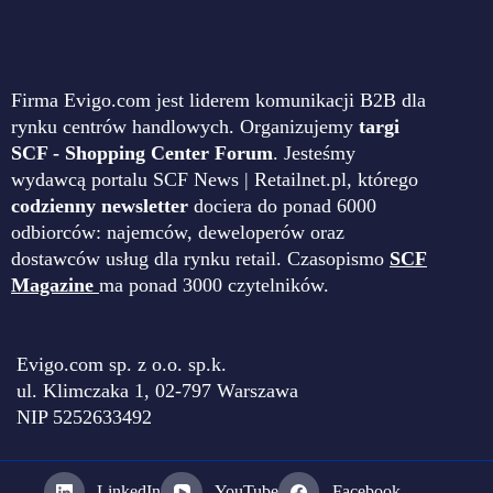
Firma Evigo.com jest liderem komunikacji B2B dla
rynku centrów handlowych. Organizujemy
targi
SCF - Shopping Center Forum
. Jesteśmy
wydawcą portalu SCF News | Retailnet.pl, którego
codzienny newsletter
dociera do ponad 6000
odbiorców: najemców, deweloperów oraz
dostawców usług dla rynku retail. Czasopismo
SCF
Magazine
ma ponad 3000 czytelników.
Evigo.com sp. z o.o. sp.k.
ul. Klimczaka 1, 02-797 Warszawa
NIP 5252633492
LinkedIn
YouTube
Facebook