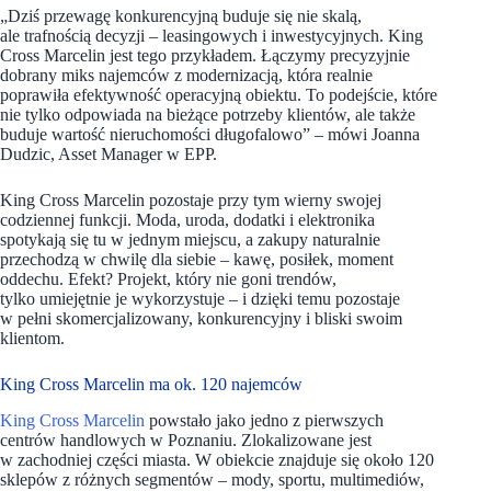
„Dziś przewagę konkurencyjną buduje się nie skalą,
ale trafnością decyzji – leasingowych i inwestycyjnych. King
Cross Marcelin jest tego przykładem. Łączymy precyzyjnie
dobrany miks najemców z modernizacją, która realnie
poprawiła efektywność operacyjną obiektu. To podejście, które
nie tylko odpowiada na bieżące potrzeby klientów, ale także
buduje wartość nieruchomości długofalowo” – mówi Joanna
Dudzic, Asset Manager w EPP.
King Cross Marcelin pozostaje przy tym wierny swojej
codziennej funkcji. Moda, uroda, dodatki i elektronika
spotykają się tu w jednym miejscu, a zakupy naturalnie
przechodzą w chwilę dla siebie – kawę, posiłek, moment
oddechu. Efekt? Projekt, który nie goni trendów,
tylko umiejętnie je wykorzystuje – i dzięki temu pozostaje
w pełni skomercjalizowany, konkurencyjny i bliski swoim
klientom.
King Cross Marcelin ma ok. 120 najemców
King Cross Marcelin
powstało jako jedno z pierwszych
centrów handlowych w Poznaniu. Zlokalizowane jest
w zachodniej części miasta. W obiekcie znajduje się około 120
sklepów z różnych segmentów – mody, sportu, multimediów,