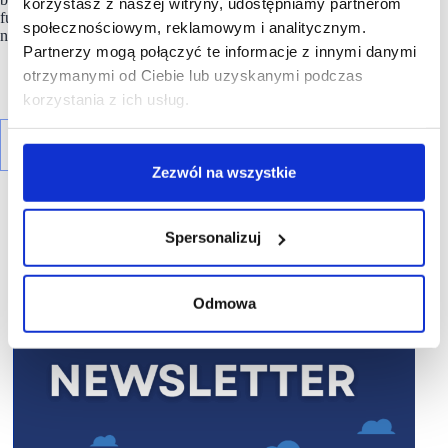
korzystasz z naszej witryny, udostępniamy partnerom
funduszu inwestującego w nieruchomości (REIT) notowanego
społecznościowym, reklamowym i analitycznym.
na giełdzie w Johannesburgu (JSE).
Partnerzy mogą połączyć te informacje z innymi danymi
otrzymanymi od Ciebie lub uzyskanymi podczas
korzystania z ich usług.
Zezwól na wszystkie
Spersonalizuj
R E K L A M A
Odmowa