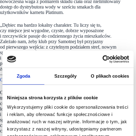
nowoczesna waga z pomiarem składu ciała oraz nielimitowany
dostęp do dystrybutora wody w sześciu smakach dla
użytkowników karnetu Platinum.
„Dębiec ma bardzo lokalny charakter. Tu liczy się to,
czy miejsce jest wygodne, czyste, dobrze wyposażone
i rzeczywiście pasuje do codziennego życia mieszkańców.
Zależało nam, żeby klub przy Samotnej był przyjazny
od pierwszego wejścia: z czytelnym podziałem stref, nowym
sprzętem, dużą ilością przestrzeni, dobrą klimatyzacją
i wsparciem dla osób, które dopiero zaczynają. To nasza
pierwsza lokalizacja Xtreme Fitness Gyms i chcemy,
żeby od początku była miejscem, do którego dobrze się wraca”
– mówią Miłosz i Weronika Świder, właściciele
Xtreme Fitness
Zgoda
Szczegóły
O plikach cookies
Gyms
Poznań Dębiec.
Otwarcie
klubu
przy ul. Samotnej wpisuje się w coraz silniejszy
Niniejsza strona korzysta z plików cookie
trend dzielnicowych lokalizacji fitness. W dużych miastach
coraz większe znaczenie mają miejsca dobrze osadzone
Wykorzystujemy pliki cookie do spersonalizowania treści
lokalnie: blisko mieszkańców, osiedli, codziennych tras
i reklam, aby oferować funkcje społecznościowe i
i komunikacji. Dla wielu osób to właśnie odległość, dostępność
sprzętu, godziny otwarcia i komfort klubu decydują o tym,
analizować ruch w naszej witrynie. Informacje o tym, jak
czy trening zostanie jednorazowym postanowieniem,
korzystasz z naszej witryny, udostępniamy partnerom
czy regularnym elementem tygodnia.