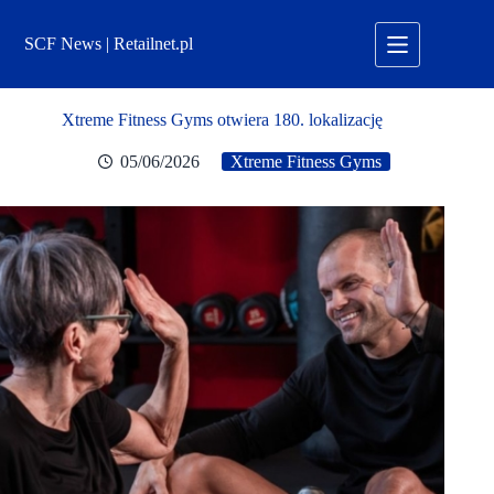
Przejdź
do
SCF News | Retailnet.pl
treści
Xtreme Fitness Gyms otwiera 180. lokalizację
05/06/2026
Xtreme Fitness Gyms