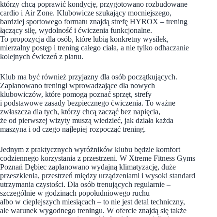
którzy chcą poprawić kondycję, przygotowano rozbudowane
cardio i Air Zone. Klubowicze szukający mocniejszego,
bardziej sportowego formatu znajdą strefę HYROX – trening
łączący siłę, wydolność i ćwiczenia funkcjonalne.
To propozycja dla osób, które lubią konkretny wysiłek,
mierzalny postęp i trening całego ciała, a nie tylko odhaczanie
kolejnych ćwiczeń z planu.
Klub ma być również przyjazny dla osób początkujących.
Zaplanowano treningi wprowadzające dla nowych
klubowiczów, które pomogą poznać sprzęt, strefy
i podstawowe zasady bezpiecznego ćwiczenia. To ważne
zwłaszcza dla tych, którzy chcą zacząć bez napięcia,
że od pierwszej wizyty muszą wiedzieć, jak działa każda
maszyna i od czego najlepiej rozpocząć trening.
Jednym z praktycznych wyróżników klubu będzie komfort
codziennego korzystania z przestrzeni. W Xtreme Fitness Gyms
Poznań Dębiec zaplanowano wydajną klimatyzację, duże
przeszklenia, przestrzeń między urządzeniami i wysoki standard
utrzymania czystości. Dla osób trenujących regularnie –
szczególnie w godzinach popołudniowego ruchu
albo w cieplejszych miesiącach – to nie jest detal techniczny,
ale warunek wygodnego treningu. W ofercie znajdą się także