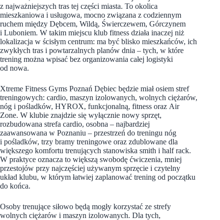
z najważniejszych tras tej części miasta. To okolica
mieszkaniowa i usługowa, mocno związana z codziennym
ruchem między Dębcem, Wildą, Świerczewem, Górczynem
i Luboniem. W takim miejscu klub fitness działa inaczej niż
lokalizacja w ścisłym centrum: ma być blisko mieszkańców, ich
zwykłych tras i powtarzalnych planów dnia – tych, w które
trening można wpisać bez organizowania całej logistyki
od nowa.
Xtreme Fitness Gyms Poznań Dębiec będzie miał osiem stref
treningowych: cardio, maszyn izolowanych, wolnych ciężarów,
nóg i pośladków, HYROX, funkcjonalną, fitness oraz Air
Zone. W klubie znajdzie się wyłącznie nowy sprzęt,
rozbudowana strefa cardio, osobna – najbardziej
zaawansowana w Poznaniu – przestrzeń do treningu nóg
i pośladków, trzy bramy treningowe oraz zdublowane dla
większego komfortu trenujących stanowiska smith i half rack.
W praktyce oznacza to większą swobodę ćwiczenia, mniej
przestojów przy najczęściej używanym sprzęcie i czytelny
układ klubu, w którym łatwiej zaplanować trening od początku
do końca.
Osoby trenujące siłowo będą mogły korzystać ze strefy
wolnych ciężarów i maszyn izolowanych. Dla tych,