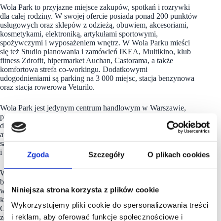
Wola Park to przyjazne miejsce zakupów, spotkań i rozrywki
dla całej rodziny. W swojej ofercie posiada ponad 200 punktów
usługowych oraz sklepów z odzieżą, obuwiem, akcesoriami,
kosmetykami, elektroniką, artykułami sportowymi,
spożywczymi i wyposażeniem wnętrz. W Wola Parku mieści
się też Studio planowania i zamówień IKEA, Multikino, klub
fitness Zdrofit, hipermarket Auchan, Castorama, a także
komfortowa strefa co-workingu. Dodatkowymi
udogodnieniami są parking na 3 000 miejsc, stacja benzynowa
oraz stacja rowerowa Veturilo.
Wola Park jest jedynym centrum handlowym w Warszawie,
przy którym zlokalizowany jest skwer – Park Ulricha, czyli
dawny ogród pokazowy rodziny Ulrichów. Największą
atrakcją tego miejsca są rzadkie gatunki drzew. Część z nich
sadzona była jeszcze w XIX wieku. Park jest miejscem spotkań
i odpoczynku mieszkańców dzielnicy.
Zgoda
Szczegóły
O plikach cookies
Wola Park jest otwarty na potrzeby lokalnej społeczności. Chce
być blisko codziennych spraw mieszkańców – w tym celu
Niniejsza strona korzysta z plików cookie
współpracuje z władzami dzielnicy i lokalnymi instytucjami
kulturalnymi oraz aktywnie włącza się w życie Woli i Bemowa.
Wykorzystujemy pliki cookie do spersonalizowania treści
Od kilku lat priorytetowe dla Wola Parku są tematy związane
i reklam, aby oferować funkcje społecznościowe i
ze zrównoważonym rozwojem, ekologią, zmianami klimatu