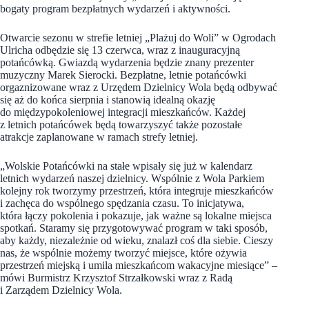
bogaty program bezpłatnych wydarzeń i aktywności.
Otwarcie sezonu w strefie letniej „Plażuj do Woli” w Ogrodach
Ulricha odbędzie się 13 czerwca, wraz z inauguracyjną
potańcówką. Gwiazdą wydarzenia będzie znany prezenter
muzyczny Marek Sierocki. Bezpłatne, letnie potańcówki
orgaznizowane wraz z Urzędem Dzielnicy Wola będą odbywać
się aż do końca sierpnia i stanowią idealną okazję
do międzypokoleniowej integracji mieszkańców. Każdej
z letnich potańcówek będą towarzyszyć także pozostałe
atrakcje zaplanowane w ramach strefy letniej.
„Wolskie Potańcówki na stałe wpisały się już w kalendarz
letnich wydarzeń naszej dzielnicy. Wspólnie z Wola Parkiem
kolejny rok tworzymy przestrzeń, która integruje mieszkańców
i zachęca do wspólnego spędzania czasu. To inicjatywa,
która łączy pokolenia i pokazuje, jak ważne są lokalne miejsca
spotkań. Staramy się przygotowywać program w taki sposób,
aby każdy, niezależnie od wieku, znalazł coś dla siebie. Cieszy
nas, że wspólnie możemy tworzyć miejsce, które ożywia
przestrzeń miejską i umila mieszkańcom wakacyjne miesiące” –
mówi Burmistrz Krzysztof Strzałkowski wraz z Radą
i Zarządem Dzielnicy Wola.