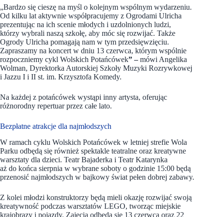
„Bardzo się cieszę na myśl o kolejnym wspólnym wydarzeniu.
Od kilku lat aktywnie współpracujemy z Ogrodami Ulricha
prezentując na ich scenie młodych i uzdolnionych ludzi,
którzy wybrali naszą szkołę, aby móc się rozwijać. Także
Ogrody Ulricha pomagają nam w tym przedsięwzięciu.
Zapraszamy na koncert w dniu 13 czerwca, którym wspólnie
rozpoczniemy cykl Wolskich Potańcówek
” –
mówi Angelika
Wolman, Dyrektorka Autorskiej Szkoły Muzyki Rozrywkowej
i Jazzu I i II st. im. Krzysztofa Komedy.
Na każdej z potańcówek wystąpi inny artysta, oferując
różnorodny repertuar przez całe lato.
Bezpłatne atrakcje dla najmłodszych
W ramach cyklu Wolskich Potańcówek w letniej strefie Wola
Parku odbędą się również spektakle teatralne oraz kreatywne
warsztaty dla dzieci. Teatr Bajaderka i Teatr Katarynka
aż do końca sierpnia w wybrane soboty o godzinie 15:00 będą
przenosić najmłodszych w bajkowy świat pełen dobrej zabawy.
Z kolei młodzi konstruktorzy będą mieli okazję rozwijać swoją
kreatywność podczas warsztatów LEGO, tworząc miejskie
krajobrazy i pojazdy. Zajęcia odbędą się 13 czerwca oraz 22