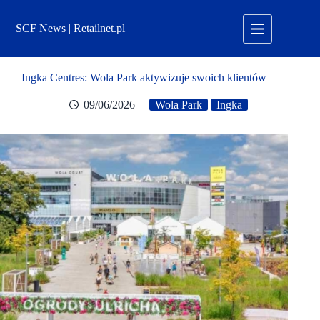
Przejdź
do
SCF News | Retailnet.pl
treści
Ingka Centres: Wola Park aktywizuje swoich klientów
09/06/2026
Wola Park
Ingka