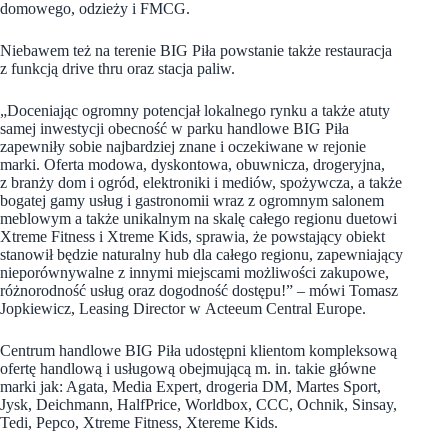
domowego, odzieży i FMCG.
Niebawem też na terenie BIG Piła powstanie także restauracja
z funkcją drive thru oraz stacja paliw.
„Doceniając ogromny potencjał lokalnego rynku a także atuty
samej inwestycji obecność w parku handlowe BIG Piła
zapewniły sobie najbardziej znane i oczekiwane w rejonie
marki. Oferta modowa, dyskontowa, obuwnicza, drogeryjna,
z branży dom i ogród, elektroniki i mediów, spożywcza, a także
bogatej gamy usług i gastronomii wraz z ogromnym salonem
meblowym a także unikalnym na skalę całego regionu duetowi
Xtreme Fitness i Xtreme Kids, sprawia, że powstający obiekt
stanowił będzie naturalny hub dla całego regionu, zapewniający
nieporównywalne z innymi miejscami możliwości zakupowe,
różnorodność usług oraz dogodność dostępu!” – mówi Tomasz
Jopkiewicz, Leasing Director w Acteeum Central Europe.
Centrum handlowe BIG Piła udostępni klientom kompleksową
ofertę handlową i usługową obejmującą m. in. takie główne
marki jak: Agata, Media Expert, drogeria DM, Martes Sport,
Jysk, Deichmann, HalfPrice, Worldbox, CCC, Ochnik, Sinsay,
Tedi, Pepco, Xtreme Fitness, Xtereme Kids.