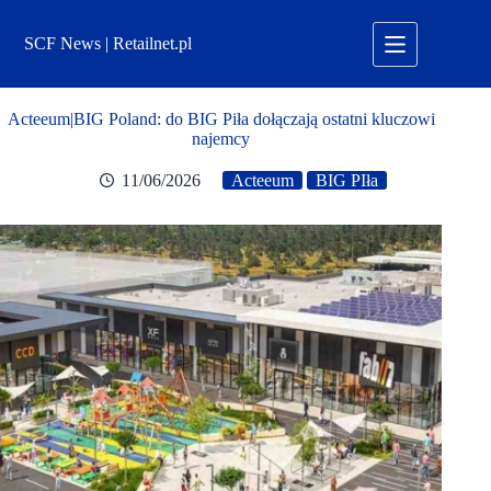
Przejdź
do
SCF News | Retailnet.pl
treści
Acteeum|BIG Poland: do BIG Piła dołączają ostatni kluczowi
najemcy
11/06/2026
Acteeum
BIG PIła