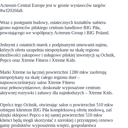
Acteeum Central Europe jest w gronie wystawców targów
#scf2026fall.
Wraz z postępami budowy, ostatecznych kształtów nabiera
grono najemców pilskiego centrum handlowe BIG Piła,
powstającego we współpracy Acteeum Group i BIG Poland.
Jednymi z ostatnich marek z podpisanymi umowami najmu,
których oferta uzupełnia niespotykane na skalę regionu
możliwości zakupowe i usługowe pilskiej inwestycji są Ochnik,
Pepco oraz Xtreme Fitness i Xtreme Kids.
Marki Xtreme na łącznej powierzchni 1280 mkw
zaoferują
niespotykany na skalę całego regionu duet –
najnowocześniejszy salon Xtreme Fitness
oraz pełnowymiarowe, doskonale wyposażone centrum
aktywnej rozrywki i zabawy dla najmłodszych – Xtreme Kids.
Oprócz tego Ochnik, otwierając salon
o powierzchni 510 mkw
odstępni klientom BIG Piła kompleksową ofertę modową, zaś
dzięki sklepowi Pepco o tej samej powierzchni 510 mkw
klienci będą mogli skorzystać z szerokiej i przystępnej cenowo
gamy produktów wyposażenia wnętrz, gospodarstwa