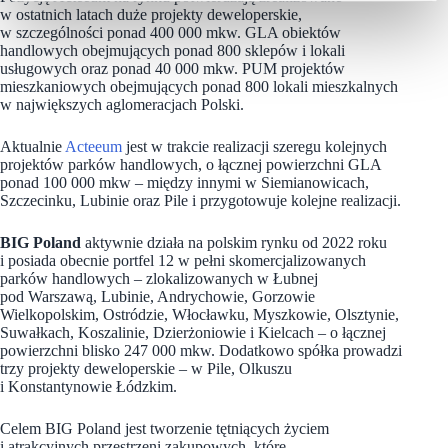
w ostatnich latach duże projekty deweloperskie,
w szczególności ponad 400 000 mkw. GLA obiektów
handlowych obejmujących ponad 800 sklepów i lokali
usługowych oraz ponad 40 000 mkw. PUM projektów
mieszkaniowych obejmujących ponad 800 lokali mieszkalnych
w największych aglomeracjach Polski.
Aktualnie
Acteeum
jest w trakcie realizacji szeregu kolejnych
projektów parków handlowych, o łącznej powierzchni GLA
ponad 100 000 mkw – między innymi w Siemianowicach,
Szczecinku, Lubinie oraz Pile i przygotowuje kolejne realizacji.
BIG Poland
aktywnie działa na polskim rynku od 2022 roku
i posiada obecnie portfel 12 w pełni skomercjalizowanych
parków handlowych – zlokalizowanych w Łubnej
pod Warszawą, Lubinie, Andrychowie, Gorzowie
Wielkopolskim, Ostródzie, Włocławku, Myszkowie, Olsztynie,
Suwałkach, Koszalinie, Dzierżoniowie i Kielcach – o łącznej
powierzchni blisko 247 000 mkw. Dodatkowo spółka prowadzi
trzy projekty deweloperskie – w Pile, Olkuszu
i Konstantynowie Łódzkim.
Celem BIG Poland jest tworzenie tętniących życiem
i atrakcyjnych przestrzeni zakupowych, które