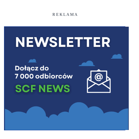
R E K L A M A