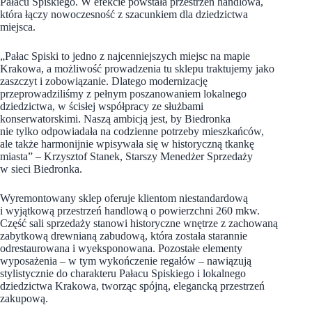
Pałacu Spiskiego. W efekcie powstała przestrzeń handlowa,
która łączy nowoczesność z szacunkiem dla dziedzictwa
miejsca.
„Pałac Spiski to jedno z najcenniejszych miejsc na mapie
Krakowa, a możliwość prowadzenia tu sklepu traktujemy jako
zaszczyt i zobowiązanie. Dlatego modernizację
przeprowadziliśmy z pełnym poszanowaniem lokalnego
dziedzictwa, w ścisłej współpracy ze służbami
konserwatorskimi. Naszą ambicją jest, by Biedronka
nie tylko odpowiadała na codzienne potrzeby mieszkańców,
ale także harmonijnie wpisywała się w historyczną tkankę
miasta” – Krzysztof Stanek, Starszy Menedżer Sprzedaży
w sieci Biedronka.
Wyremontowany sklep oferuje klientom niestandardową
i wyjątkową przestrzeń handlową o powierzchni 260 mkw.
Część sali sprzedaży stanowi historyczne wnętrze z zachowaną
zabytkową drewnianą zabudową, która została starannie
odrestaurowana i wyeksponowana. Pozostałe elementy
wyposażenia – w tym wykończenie regałów – nawiązują
stylistycznie do charakteru Pałacu Spiskiego i lokalnego
dziedzictwa Krakowa, tworząc spójną, elegancką przestrzeń
zakupową.