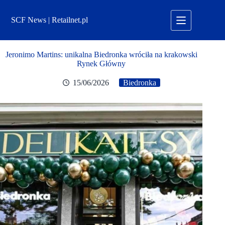
Przejdź
do
SCF News | Retailnet.pl
treści
Jeronimo Martins: unikalna Biedronka wróciła na krakowski
Rynek Główny
15/06/2026
Biedronka