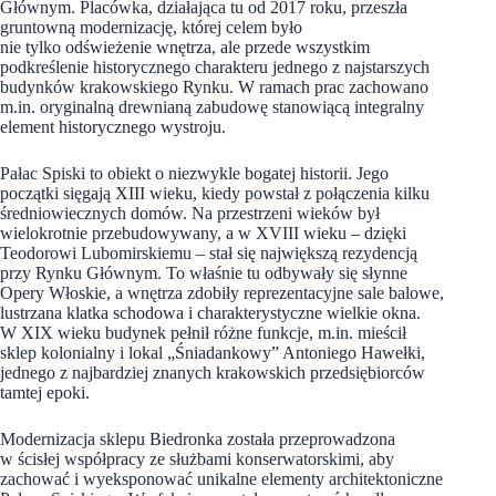
Głównym. Placówka, działająca tu od 2017 roku, przeszła
gruntowną modernizację, której celem było
nie tylko odświeżenie wnętrza, ale przede wszystkim
podkreślenie historycznego charakteru jednego z najstarszych
budynków krakowskiego Rynku. W ramach prac zachowano
m.in. oryginalną drewnianą zabudowę stanowiącą integralny
element historycznego wystroju.
Pałac Spiski to obiekt o niezwykle bogatej historii. Jego
początki sięgają XIII wieku, kiedy powstał z połączenia kilku
średniowiecznych domów. Na przestrzeni wieków był
wielokrotnie przebudowywany, a w XVIII wieku – dzięki
Teodorowi Lubomirskiemu – stał się największą rezydencją
przy Rynku Głównym. To właśnie tu odbywały się słynne
Opery Włoskie, a wnętrza zdobiły reprezentacyjne sale balowe,
lustrzana klatka schodowa i charakterystyczne wielkie okna.
W XIX wieku budynek pełnił różne funkcje, m.in. mieścił
sklep kolonialny i lokal „Śniadankowy” Antoniego Hawełki,
jednego z najbardziej znanych krakowskich przedsiębiorców
tamtej epoki.
Modernizacja sklepu Biedronka została przeprowadzona
w ścisłej współpracy ze służbami konserwatorskimi, aby
zachować i wyeksponować unikalne elementy architektoniczne