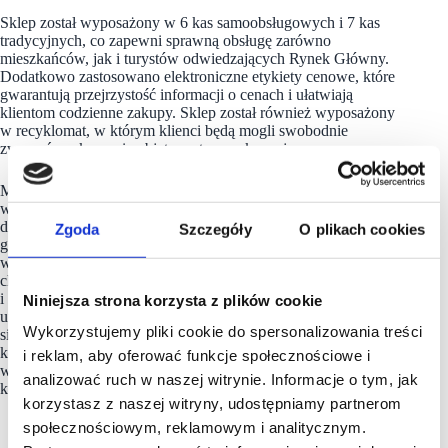
Sklep został wyposażony w 6 kas samoobsługowych i 7 kas
tradycyjnych, co zapewni sprawną obsługę zarówno
mieszkańców, jak i turystów odwiedzających Rynek Główny.
Dodatkowo zastosowano elektroniczne etykiety cenowe, które
gwarantują przejrzystość informacji o cenach i ułatwiają
klientom codzienne zakupy. Sklep został również wyposażony
w recyklomat, w którym klienci będą mogli swobodnie
zwracać opakowania objęte systemem kaucyjnym.
Modernizacja sklepu w Pałacu Spiskim to kolejny projekt,
w którym sieć
Biedronka
łączy rozwój z dbałością o lokalne
dziedzictwo. Podobne działania zrealizowano w Katowicach,
Zgoda
Szczegóły
O plikach cookies
gdzie w grudniu 2025 roku po remoncie otwarto sklep
w modernistycznym pawilonie, przywracając jego
charakterystyczne detale architektoniczne z przełomu lat 60.
i 70. W przypadku inwestycji wymagających szczególnej
Niniejsza strona korzysta z plików cookie
uwagi ze względu na poszanowanie dziedzictwa kulturowego
Wykorzystujemy pliki cookie do spersonalizowania treści
sieć
Biedronka
konsekwentnie uwzględnia historyczny
kontekst miejsc, w których prowadzi działalność,
i reklam, aby oferować funkcje społecznościowe i
współpracując przy tym z miastami oraz służbami
analizować ruch w naszej witrynie. Informacje o tym, jak
konserwatorskimi.
korzystasz z naszej witryny, udostępniamy partnerom
społecznościowym, reklamowym i analitycznym.