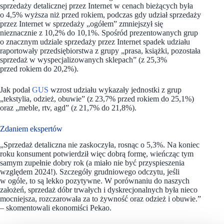
sprzedaży detalicznej przez Internet w cenach bieżących była
o 4,5% wyższa niż przed rokiem, podczas gdy udział sprzedaży
przez Internet w sprzedaży „ogółem” zmniejszył się
nieznacznie z 10,2% do 10,1%. Spośród prezentowanych grup
o znacznym udziale sprzedaży przez Internet spadek udziału
raportowały przedsiębiorstwa z grupy „prasa, książki, pozostała
sprzedaż w wyspecjalizowanych sklepach” (z 25,3%
przed rokiem do 20,2%).
Jak podał
GUS
wzrost udziału wykazały jednostki z grup
„tekstylia, odzież, obuwie” (z 23,7% przed rokiem do 25,1%)
oraz „meble, rtv, agd” (z 21,7% do 21,8%).
Zdaniem ekspertów
„Sprzedaż detaliczna nie zaskoczyła, rosnąc o 5,3%. Na koniec
roku konsument potwierdził więc dobrą formę, wieńcząc tym
samym zupełnie dobry rok (a miało nie być przyspieszenia
względem 2024!). Szczegóły grudniowego odczytu, jeśli
w ogóle, to są lekko pozytywne. W porównaniu do naszych
założeń, sprzedaż dóbr trwałych i dyskrecjonalnych była nieco
mocniejsza, rozczarowała za to żywność oraz odzież i obuwie.”
– skomentowali ekonomiści Pekao.