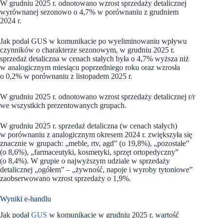
W grudniu 2025 r. odnotowano wzrost sprzedaży detalicznej
wyrównanej sezonowo o 4,7% w porównaniu z grudniem
2024 r.
Jak podał GUS w komunikacie po wyeliminowaniu wpływu
czynników o charakterze sezonowym, w grudniu 2025 r.
sprzedaż detaliczna w cenach stałych była o 4,7% wyższa niż
w analogicznym miesiącu poprzedniego roku oraz wzrosła
o 0,2% w porównaniu z listopadem 2025 r.
W grudniu 2025 r. odnotowano wzrost sprzedaży detalicznej r/r
we wszystkich prezentowanych grupach.
W grudniu 2025 r. sprzedaż detaliczna (w cenach stałych)
w porównaniu z analogicznym okresem 2024 r. zwiększyła się
znacznie w grupach: „meble, rtv, agd” (o 19,8%), „pozostałe”
(o 8,6%), „farmaceutyki, kosmetyki, sprzęt ortopedyczny”
(o 8,4%). W grupie o najwyższym udziale w sprzedaży
detalicznej „ogółem” – „żywność, napoje i wyroby tytoniowe”
zaobserwowano wzrost sprzedaży o 1,9%.
Wyniki e-handlu
Jak podał
GUS
w komunikacie w grudniu 2025 r. wartość