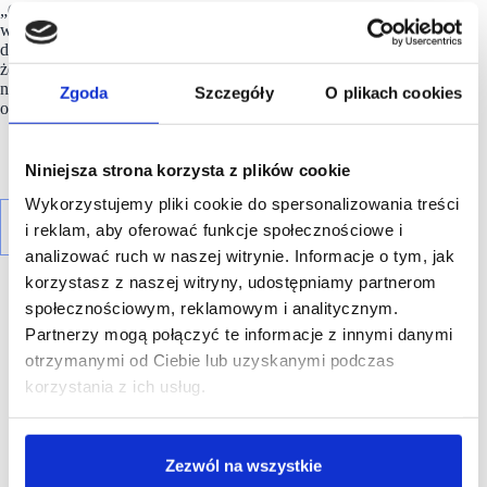
„Odrobinę słabiej od konsensusu, ale wciąż z wysokim
wzrostem – tak kończymy 2025 rok na krajowej sprzedaży
detalicznej. Patrząc na indeks można dojść do wniosku,
że pod koniec ubiegłego roku zrodziło się pewne ożywienie
na tym froncie. Trzymamy kciuki za jego kontynuację” –
Zgoda
Szczegóły
O plikach cookies
ocenili ekonomiści mBanku.
Niniejsza strona korzysta z plików cookie
Wykorzystujemy pliki cookie do spersonalizowania treści
i reklam, aby oferować funkcje społecznościowe i
analizować ruch w naszej witrynie. Informacje o tym, jak
korzystasz z naszej witryny, udostępniamy partnerom
społecznościowym, reklamowym i analitycznym.
Partnerzy mogą połączyć te informacje z innymi danymi
otrzymanymi od Ciebie lub uzyskanymi podczas
korzystania z ich usług.
R E K L A M A
Zezwól na wszystkie