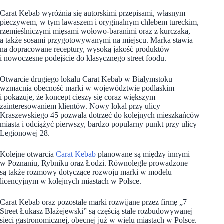
Carat Kebab wyróżnia się autorskimi przepisami, własnym
pieczywem, w tym lawaszem i oryginalnym chlebem tureckim,
rzemieślniczymi mięsami wołowo-baranimi oraz z kurczaka,
a także sosami przygotowywanymi na miejscu. Marka stawia
na dopracowane receptury, wysoką jakość produktów
i nowoczesne podejście do klasycznego street foodu.
Otwarcie drugiego lokalu Carat Kebab w Białymstoku
wzmacnia obecność marki w województwie podlaskim
i pokazuje, że koncept cieszy się coraz większym
zainteresowaniem klientów. Nowy lokal przy ulicy
Kraszewskiego 45 pozwala dotrzeć do kolejnych mieszkańców
miasta i odciążyć pierwszy, bardzo popularny punkt przy ulicy
Legionowej 28.
Kolejne otwarcia
Carat Kebab
planowane są między innymi
w Poznaniu, Rybniku oraz Łodzi. Równolegle prowadzone
są także rozmowy dotyczące rozwoju marki w modelu
licencyjnym w kolejnych miastach w Polsce.
Carat Kebab oraz pozostałe marki rozwijane przez firmę „7
Street Łukasz Błażejewski” są częścią stale rozbudowywanej
sieci gastronomicznej, obecnej już w wielu miastach w Polsce.