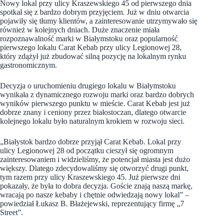
Nowy lokal przy ulicy Kraszewskiego 45 od pierwszego dnia
spotkał się z bardzo dobrym przyjęciem. Już w dniu otwarcia
pojawiły się tłumy klientów, a zainteresowanie utrzymywało się
również w kolejnych dniach. Duże znaczenie miała
rozpoznawalność marki w Białymstoku oraz popularność
pierwszego lokalu Carat Kebab przy ulicy Legionowej 28,
który zdążył już zbudować silną pozycję na lokalnym rynku
gastronomicznym.
Decyzja o uruchomieniu drugiego lokalu w Białymstoku
wynikała z dynamicznego rozwoju marki oraz bardzo dobrych
wyników pierwszego punktu w mieście. Carat Kebab jest już
dobrze znany i ceniony przez białostoczan, dlatego otwarcie
kolejnego lokalu było naturalnym krokiem w rozwoju sieci.
„Białystok bardzo dobrze przyjął Carat Kebab. Lokal przy
ulicy Legionowej 28 od początku cieszył się ogromnym
zainteresowaniem i widzieliśmy, że potencjał miasta jest dużo
większy. Dlatego zdecydowaliśmy się otworzyć drugi punkt,
tym razem przy ulicy Kraszewskiego 45. Już pierwsze dni
pokazały, że była to dobra decyzja. Goście znają naszą markę,
wracają po nasze kebaby i chętnie odwiedzają nowy lokal” –
powiedział Łukasz B. Błażejewski, reprezentujący firmę „7
Street”.