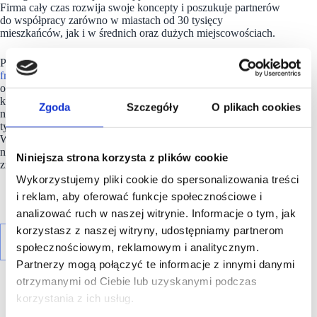
Firma cały czas rozwija swoje koncepty i poszukuje partnerów
do współpracy zarówno w miastach od 30 tysięcy
mieszkańców, jak i w średnich oraz dużych miejscowościach.
Przedsiębiorcy zainteresowani otwarciem lokalu w
modelu
franczyzowym
mogą liczyć na kompleksowe wsparcie
operacyjne, marketingowe i produktowe. W przypadku
konceptu food truck inwestycja wynosi od około 140 tys. zł
Zgoda
Szczegóły
O plikach cookies
netto, natomiast lokal stacjonarny to koszt rzędu około 150–250
tys. zł netto, w zależności od stanu technicznego lokalu.
W tej kwocie ujęty jest już sprzęt, który można sfinansować
np. leasingiem od wpłaty 5% lub poprzez kredyt, co znacząco
Niniejsza strona korzysta z plików cookie
zmniejsza początkowe nakłady gotówkowe.
Wykorzystujemy pliki cookie do spersonalizowania treści
i reklam, aby oferować funkcje społecznościowe i
analizować ruch w naszej witrynie. Informacje o tym, jak
korzystasz z naszej witryny, udostępniamy partnerom
społecznościowym, reklamowym i analitycznym.
Partnerzy mogą połączyć te informacje z innymi danymi
otrzymanymi od Ciebie lub uzyskanymi podczas
korzystania z ich usług.