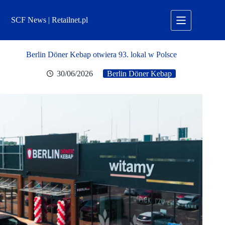
Przejdź
do
SCF News | Retailnet.pl
treści
Berlin Döner Kebap otwiera 93. lokal w Polsce
30/06/2026
Berlin Döner Kebap