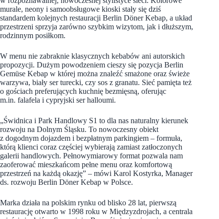
w rozpoznawalnej, nowoczesnej stylistyce sieci. Kolorowe
murale, neony i samoobsługowe kioski stały się dziś
standardem kolejnych restauracji Berlin Döner Kebap, a układ
przestrzeni sprzyja zarówno szybkim wizytom, jak i dłuższym,
rodzinnym posiłkom.
W menu nie zabraknie klasycznych kebabów ani autorskich
propozycji. Dużym powodzeniem cieszy się pozycja Berlin
Gemüse Kebap w której można znaleźć smażone oraz świeże
warzywa, biały ser turecki, czy sos z granatu. Sieć pamięta też
o gościach preferujących kuchnię bezmięsną, oferując
m.in. falafela i cypryjski ser halloumi.
„Świdnica i Park Handlowy S1 to dla nas naturalny kierunek
rozwoju na Dolnym Śląsku. To nowoczesny obiekt
z dogodnym dojazdem i bezpłatnym parkingiem – formuła,
którą klienci coraz częściej wybierają zamiast zatłoczonych
galerii handlowych. Pełnowymiarowy format pozwala nam
zaoferować mieszkańcom pełne menu oraz komfortową
przestrzeń na każdą okazję” – mówi Karol Kostyrka, Manager
ds. rozwoju Berlin Döner Kebap w Polsce.
Marka działa na polskim rynku od blisko 28 lat, pierwszą
restaurację otwarto w 1998 roku w Międzyzdrojach, a centrala