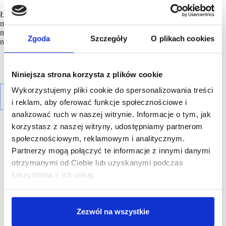
Łączna powierzchnia najmu w Polsce to ponad 760 tysięcy
metrów kwadratowych, w skali
międzynarodowej
Grupa
zarządza ponad 2,3 mln powierzchni
Zgoda
Szczegóły
O plikach cookies
najmu.
Niniejsza strona korzysta z plików cookie
Wykorzystujemy pliki cookie do spersonalizowania treści
i reklam, aby oferować funkcje społecznościowe i
analizować ruch w naszej witrynie. Informacje o tym, jak
korzystasz z naszej witryny, udostępniamy partnerom
społecznościowym, reklamowym i analitycznym.
Partnerzy mogą połączyć te informacje z innymi danymi
otrzymanymi od Ciebie lub uzyskanymi podczas
R E K L A M A
korzystania z ich usług.
Zezwól na wszystkie