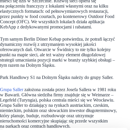
mieści się dziś w Szczecinie. Rozwój sieci opiera się
na połączeniu franczyzy z lokalami własnymi oraz na kilku
elastycznych formatach: od pełnowymiarowych restauracji,
przez punkty w food courtach, po kontenerowy Outdoor Food
Concept (OFC). We wszystkich lokalach działa aplikacja
KebApp z dedykowanymi promocjami i rabatami.
Tym samym Berlin Döner Kebap potwierdza, że potrafi łączyć
dynamiczny rozwój z utrzymaniem wysokiej jakości
oferowanych dań. Otwarcie w Świdnicy to nie tylko kolejny
punkt na mapie sieci, ale też ważny element długofalowej
strategii umacniania pozycji marki w branży szybkiej obsługi –
tym razem na Dolnym Śląsku.
Park Handlowy S1 na Dolnym Śląsku należy do grupy Saller.
Grupa Saller
założona została przez Josefa Sallera w 1981 roku
w Bawarii. Główna siedziba firmy znajduje się w Weimarze –
Legefeld (Turyngia), polska centrala mieści się we Wrocławiu.
Grupa Saller to działający na rynkach austriackim, czeskim,
niemieckim, polskim oraz słowackim inwestor długoterminowy,
który planuje, buduje, rozbudowuje oraz utrzymuje
nieruchomości komercyjne skupiając się przede wszystkim
na parkach oraz centrach handlowych.