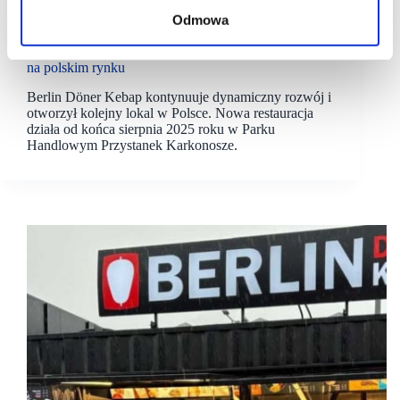
10/09/2025
Berlin Döner Kebap
Odmowa
Berlin Döner Kebap umacnia swoją pozycję
na polskim rynku
Berlin Döner Kebap kontynuuje dynamiczny rozwój i
otworzył kolejny lokal w Polsce. Nowa restauracja
działa od końca sierpnia 2025 roku w Parku
Handlowym Przystanek Karkonosze.