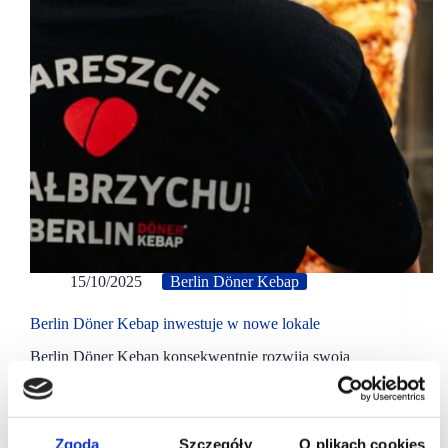
15/10/2025
Berlin Döner Kebap
Berlin Döner Kebap inwestuje w nowe lokale
Berlin Döner Kebap konsekwentnie rozwija swoją
sieć w Polsce i otworzył już 89 restaurację, tym razem
w Wałbrzychu. Nowy lokal mieści się w Centrum
Handlowym S1 Center.
Zgoda
Szczegóły
O plikach cookies