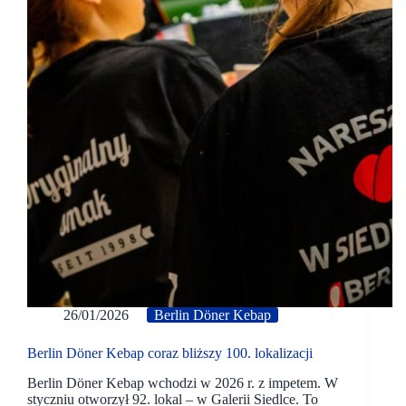
26/01/2026
Berlin Döner Kebap
Berlin Döner Kebap coraz bliższy 100. lokalizacji
Berlin Döner Kebap wchodzi w 2026 r. z impetem. W
styczniu otworzył 92. lokal – w Galerii Siedlce. To