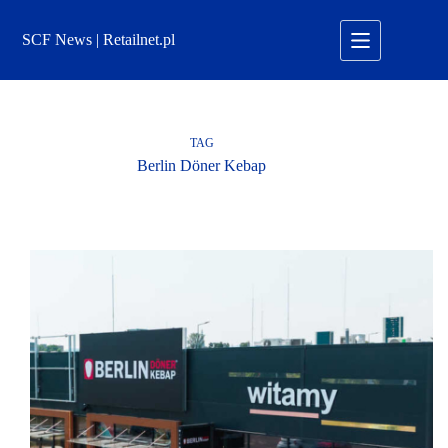
Przejdź
do
SCF News | Retailnet.pl
treści
TAG
Berlin Döner Kebap