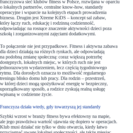
franczyzowa sieć klubów fitness w Polsce, rozwijana w oparciu
o lokalnych partnerów, centralne know-how, standardy
operacyjne i wsparcie na kolejnych etapach prowadzenia
biznesu. Drugim jest Xtreme KiDS – koncept sal zabaw,
który łączy ruch, edukację i rodzinną codzienność,
odpowiadając na rosnące znaczenie aktywności dzieci poza
szkołą i zorganizowanymi zajęciami dodatkowymi.
To połączenie nie jest przypadkowe. Fitness i aktywna zabawa
dla dzieci działają na różnych rynkach, ale odpowiadają
na podobną zmianę społeczną: coraz większą potrzebę
dostępnych, lokalnych miejsc, w których ruch nie jest
jednorazowym wydarzeniem, lecz częścią tygodniowego
rytmu. Dla dorosłych oznacza to możliwość regularnego
treningu blisko domu lub pracy. Dla rodzin – przestrzeń,
w której dzieci mogą spożytkować energię w bezpieczny,
uporządkowany sposób, a rodzice zyskują realną usługę
wpisaną w codzienne życie.
Franczyza działa wtedy, gdy towarzyszą jej standardy
Szybki wzrost w branży fitness bywa efektowny na mapie,
ale jego prawdziwa wartość ujawnia się dopiero w operacjach.
Klub musi działać nie tylko w dniu otwarcia, kiedy łatwo
przyciągnąć uwagę lokalnej społeczności, ale także miesiąc