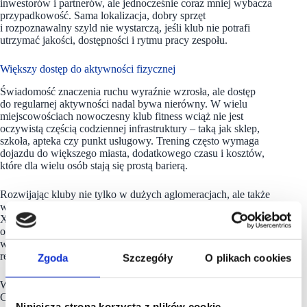
inwestorów i partnerów, ale jednocześnie coraz mniej wybacza
przypadkowość. Sama lokalizacja, dobry sprzęt
i rozpoznawalny szyld nie wystarczą, jeśli klub nie potrafi
utrzymać jakości, dostępności i rytmu pracy zespołu.
Większy dostęp do aktywności fizycznej
Świadomość znaczenia ruchu wyraźnie wzrosła, ale dostęp
do regularnej aktywności nadal bywa nierówny. W wielu
miejscowościach nowoczesny klub fitness wciąż nie jest
oczywistą częścią codziennej infrastruktury – taką jak sklep,
szkoła, apteka czy punkt usługowy. Trening często wymaga
dojazdu do większego miasta, dodatkowego czasu i kosztów,
które dla wielu osób stają się prostą barierą.
Rozwijając kluby nie tylko w dużych aglomeracjach, ale także
w średnich miejscowościach i lokalnych społecznościach,
Xtreme Brands zmniejsza ten dystans. Każda nowa lokalizacja
oznacza bliższy dostęp do sprzętu, zajęć, trenerów i przestrzeni,
w której łatwiej zacząć, wrócić po przerwie albo utrzymać
regularność.
Zgoda
Szczegóły
O plikach cookies
W praktyce chodzi więc nie tylko o kolejne punkty na mapie.
Chodzi o budowanie kultury, w której aktywność fizyczna
Niniejsza strona korzysta z plików cookie