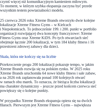
czymś więcej niż komunikacyjnym kamieniem milowym.
To moment, w którym szybka ekspansja zaczyna być przede
wszystkim testem powtarzalności modelu.
25 czerwca 2026 roku Xtreme Brands otworzyło dwie kolejne
lokalizacje Xtreme Fitness Gyms – w Kielcach
i Niepołomicach. To jednocześnie 199. i 200. punkt w portfolio
organizacji rozwijającej dwa koncepty franczyzowe: Xtreme
Fitness Gyms oraz Xtreme KiDS. Po tych otwarciach sieć
obejmuje łącznie 200 lokalizacji, w tym 184 kluby fitness i 16
przestrzeni zdrowej zabawy dla dzieci.
Skala, która nie kończy się na liczbie
Przekroczenie progu 200 lokalizacji pokazuje tempo, w jakim
Xtreme Brands rozwija się na polskim rynku. W 2025 roku
Xtreme Brands uruchomiła 64 nowe kluby fitness i sale zabaw,
a na 2026 rok zaplanowała ponad 100 kolejnych otwarć
w ramach obu marek. To oznacza, że bieżąca liczba lokalizacji
ma charakter dynamiczny – jeszcze przed końcem czerwca sieć
powiększy się o kolejne punkty.
W przypadku Xtreme Brands ekspansja opiera się na dwóch
filarach. Pierwszym jest Xtreme Fitness Gyms – największa