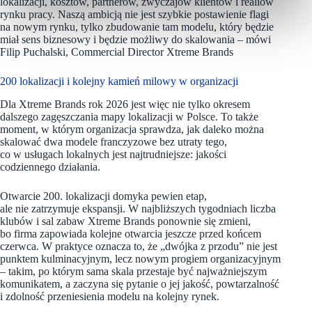
lokalizacji, kosztów, partnerów, zwyczajów klientów i realiów
rynku pracy. Naszą ambicją nie jest szybkie postawienie flagi
na nowym rynku, tylko zbudowanie tam modelu, który będzie
miał sens biznesowy i będzie możliwy do skalowania – mówi
Filip Puchalski, Commercial Director Xtreme Brands
200 lokalizacji i kolejny kamień milowy w organizacji
Dla Xtreme Brands rok 2026 jest więc nie tylko okresem
dalszego zagęszczania mapy lokalizacji w Polsce. To także
moment, w którym organizacja sprawdza, jak daleko można
skalować dwa modele franczyzowe bez utraty tego,
co w usługach lokalnych jest najtrudniejsze: jakości
codziennego działania.
Otwarcie 200. lokalizacji domyka pewien etap,
ale nie zatrzymuje ekspansji. W najbliższych tygodniach liczba
klubów i sal zabaw Xtreme Brands ponownie się zmieni,
bo firma zapowiada kolejne otwarcia jeszcze przed końcem
czerwca. W praktyce oznacza to, że „dwójka z przodu” nie jest
punktem kulminacyjnym, lecz nowym progiem organizacyjnym
– takim, po którym sama skala przestaje być najważniejszym
komunikatem, a zaczyna się pytanie o jej jakość, powtarzalność
i zdolność przeniesienia modelu na kolejny rynek.