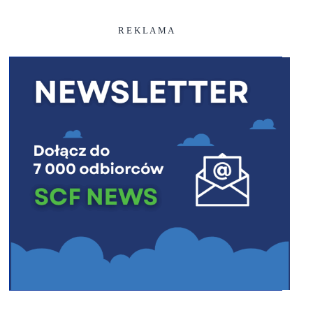
R E K L A M A