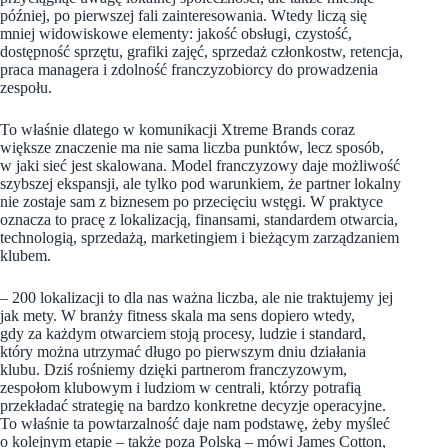
później, po pierwszej fali zainteresowania. Wtedy liczą się
mniej widowiskowe elementy: jakość obsługi, czystość,
dostępność sprzętu, grafiki zajęć, sprzedaż członkostw, retencja,
praca managera i zdolność franczyzobiorcy do prowadzenia
zespołu.
To właśnie dlatego w komunikacji Xtreme Brands coraz
większe znaczenie ma nie sama liczba punktów, lecz sposób,
w jaki sieć jest skalowana. Model franczyzowy daje możliwość
szybszej ekspansji, ale tylko pod warunkiem, że partner lokalny
nie zostaje sam z biznesem po przecięciu wstęgi. W praktyce
oznacza to pracę z lokalizacją, finansami, standardem otwarcia,
technologią, sprzedażą, marketingiem i bieżącym zarządzaniem
klubem.
– 200 lokalizacji to dla nas ważna liczba, ale nie traktujemy jej
jak mety. W branży fitness skala ma sens dopiero wtedy,
gdy za każdym otwarciem stoją procesy, ludzie i standard,
który można utrzymać długo po pierwszym dniu działania
klubu. Dziś rośniemy dzięki partnerom franczyzowym,
zespołom klubowym i ludziom w centrali, którzy potrafią
przekładać strategię na bardzo konkretne decyzje operacyjne.
To właśnie ta powtarzalność daje nam podstawę, żeby myśleć
o kolejnym etapie – także poza Polską – mówi James Cotton,