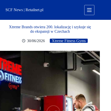
Przejdź
do
SCF News | Retailnet.pl
treści
Xtreme Brands otwiera 200. lokalizację i szykuje się
do ekspansji w Czechach
30/06/2026
Xtreme Fitness Gyms