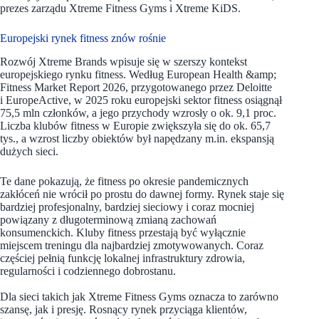
prezes zarządu Xtreme Fitness Gyms i Xtreme KiDS.
Europejski rynek fitness znów rośnie
Rozwój Xtreme Brands wpisuje się w szerszy kontekst
europejskiego rynku fitness. Według European Health &amp;
Fitness Market Report 2026, przygotowanego przez Deloitte
i EuropeActive, w 2025 roku europejski sektor fitness osiągnął
75,5 mln członków, a jego przychody wzrosły o ok. 9,1 proc.
Liczba klubów fitness w Europie zwiększyła się do ok. 65,7
tys., a wzrost liczby obiektów był napędzany m.in. ekspansją
dużych sieci.
Te dane pokazują, że fitness po okresie pandemicznych
zakłóceń nie wrócił po prostu do dawnej formy. Rynek staje się
bardziej profesjonalny, bardziej sieciowy i coraz mocniej
powiązany z długoterminową zmianą zachowań
konsumenckich. Kluby fitness przestają być wyłącznie
miejscem treningu dla najbardziej zmotywowanych. Coraz
częściej pełnią funkcję lokalnej infrastruktury zdrowia,
regularności i codziennego dobrostanu.
Dla sieci takich jak Xtreme Fitness Gyms oznacza to zarówno
szansę, jak i presję. Rosnący rynek przyciąga klientów,