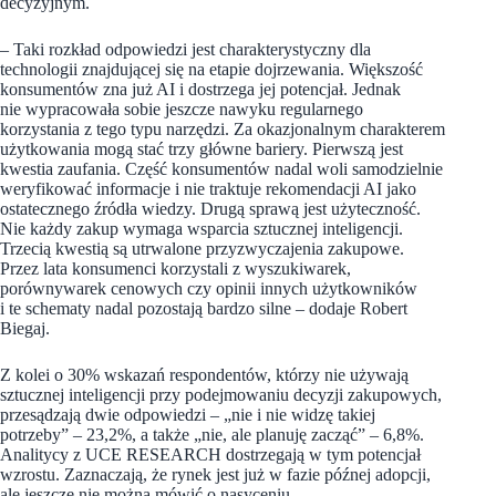
decyzyjnym.
– Taki rozkład odpowiedzi jest charakterystyczny dla
technologii znajdującej się na etapie dojrzewania. Większość
konsumentów zna już AI i dostrzega jej potencjał. Jednak
nie wypracowała sobie jeszcze nawyku regularnego
korzystania z tego typu narzędzi. Za okazjonalnym charakterem
użytkowania mogą stać trzy główne bariery. Pierwszą jest
kwestia zaufania. Część konsumentów nadal woli samodzielnie
weryfikować informacje i nie traktuje rekomendacji AI jako
ostatecznego źródła wiedzy. Drugą sprawą jest użyteczność.
Nie każdy zakup wymaga wsparcia sztucznej inteligencji.
Trzecią kwestią są utrwalone przyzwyczajenia zakupowe.
Przez lata konsumenci korzystali z wyszukiwarek,
porównywarek cenowych czy opinii innych użytkowników
i te schematy nadal pozostają bardzo silne – dodaje Robert
Biegaj.
Z kolei o 30% wskazań respondentów, którzy nie używają
sztucznej inteligencji przy podejmowaniu decyzji zakupowych,
przesądzają dwie odpowiedzi – „nie i nie widzę takiej
potrzeby” – 23,2%, a także „nie, ale planuję zacząć” – 6,8%.
Analitycy z UCE RESEARCH dostrzegają w tym potencjał
wzrostu. Zaznaczają, że rynek jest już w fazie późnej adopcji,
ale jeszcze nie można mówić o nasyceniu.