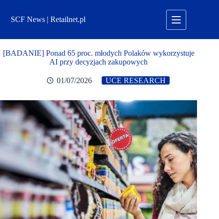
Przejdź
do
SCF News | Retailnet.pl
treści
[BADANIE] Ponad 65 proc. młodych Polaków wykorzystuje
AI przy decyzjach zakupowych
01/07/2026
UCE RESEARCH