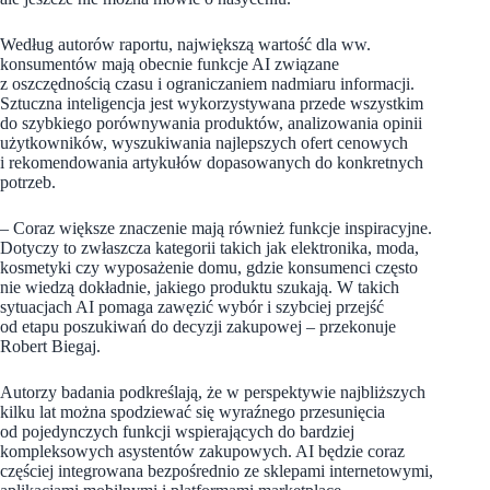
Według autorów raportu, największą wartość dla ww.
konsumentów mają obecnie funkcje AI związane
z oszczędnością czasu i ograniczaniem nadmiaru informacji.
Sztuczna inteligencja jest wykorzystywana przede wszystkim
do szybkiego porównywania produktów, analizowania opinii
użytkowników, wyszukiwania najlepszych ofert cenowych
i rekomendowania artykułów dopasowanych do konkretnych
potrzeb.
– Coraz większe znaczenie mają również funkcje inspiracyjne.
Dotyczy to zwłaszcza kategorii takich jak elektronika, moda,
kosmetyki czy wyposażenie domu, gdzie konsumenci często
nie wiedzą dokładnie, jakiego produktu szukają. W takich
sytuacjach AI pomaga zawęzić wybór i szybciej przejść
od etapu poszukiwań do decyzji zakupowej – przekonuje
Robert Biegaj.
Autorzy badania podkreślają, że w perspektywie najbliższych
kilku lat można spodziewać się wyraźnego przesunięcia
od pojedynczych funkcji wspierających do bardziej
kompleksowych asystentów zakupowych. AI będzie coraz
częściej integrowana bezpośrednio ze sklepami internetowymi,