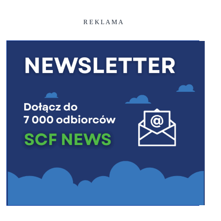
R E K L A M A