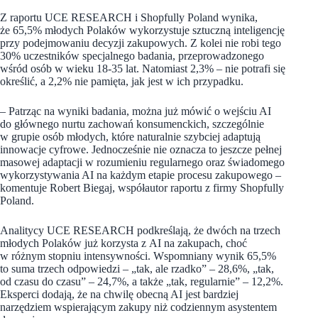
Z raportu UCE RESEARCH i Shopfully Poland wynika,
że 65,5% młodych Polaków wykorzystuje sztuczną inteligencję
przy podejmowaniu decyzji zakupowych. Z kolei nie robi tego
30% uczestników specjalnego badania, przeprowadzonego
wśród osób w wieku 18-35 lat. Natomiast 2,3% – nie potrafi się
określić, a 2,2% nie pamięta, jak jest w ich przypadku.
– Patrząc na wyniki badania, można już mówić o wejściu AI
do głównego nurtu zachowań konsumenckich, szczególnie
w grupie osób młodych, które naturalnie szybciej adaptują
innowacje cyfrowe. Jednocześnie nie oznacza to jeszcze pełnej
masowej adaptacji w rozumieniu regularnego oraz świadomego
wykorzystywania AI na każdym etapie procesu zakupowego –
komentuje Robert Biegaj, współautor raportu z firmy Shopfully
Poland.
Analitycy UCE RESEARCH podkreślają, że dwóch na trzech
młodych Polaków już korzysta z AI na zakupach, choć
w różnym stopniu intensywności. Wspomniany wynik 65,5%
to suma trzech odpowiedzi – „tak, ale rzadko” – 28,6%, „tak,
od czasu do czasu” – 24,7%, a także „tak, regularnie” – 12,2%.
Eksperci dodają, że na chwilę obecną AI jest bardziej
narzędziem wspierającym zakupy niż codziennym asystentem