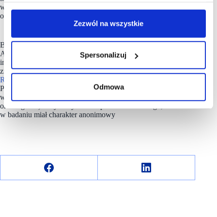
w obsłudze klienta, jak i w procesie sprzedażowym
oraz marketingowym – podsumowuje Robert Biegaj.
Zezwól na wszystkie
Badanie zostało przeprowadzone metodą CAWI (Computer-
Assisted Web Interview), polegającą na realizacji ankiet
Spersonalizuj
internetowych wspomaganych komputerowo. Badanie zostało
zrealizowane przez platformę analityczno-badawczą
UCE
RESEARCH
i Shopfully Poland na ogólnopolskiej próbie 829
Odmowa
Polaków w wieku 18-35 lat. Respondenci zostali dobrani
w sposób kwotowo-losowy (tj. pod względem wieku, płci
oraz regionu) z wykorzystaniem panelu badawczego, a udział
w badaniu miał charakter anonimowy