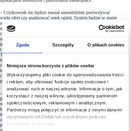
aplikacjami mobilnymi i platformami marketplace.
– Użytkownik nie będzie musiał samodzielnie porównywać
wielu ofert czy analizować setek opinii. System będzie w stanie
automatycznie wskazać najbardziej dopasowane produkty,
uwzględniając budżet, wcześniejsze zakupy, preferencje
czy aktualne promocje. Badana grupa młodych konsumentów
może stać się naturalnym katalizatorem tego procesu, ponieważ
jest najbardziej otwarta na testowanie nowych rozwiązań
Zgoda
Szczegóły
O plikach cookies
cyfrowych – stwierdza ekspert z firmy Shopfully Poland.
Tradycyjne metody prezentacji produktów mogą stopniowo
tracić na znaczeniu. Jeśli konsumenci coraz częściej korzystają
z AI jako pośrednika w procesie wyszukiwania informacji,
Niniejsza strona korzysta z plików cookie
to sklepy muszą zadbać nie tylko o atrakcyjność oferty dla
Wykorzystujemy pliki cookie do spersonalizowania treści
człowieka. Ważne stają się również czytelność i jakość danych
produktowych wykorzystywanych przez algorytmy.
i reklam, aby oferować funkcje społecznościowe i
analizować ruch w naszej witrynie. Informacje o tym, jak
– To oznacza większe znaczenie szczegółowych opisów
korzystasz z naszej witryny, udostępniamy partnerom
produktów, transparentnych parametrów technicznych,
społecznościowym, reklamowym i analitycznym.
wysokiej jakości opinii klientów oraz personalizacji
komunikacji. Marki powinny także przygotować się
Partnerzy mogą połączyć te informacje z innymi danymi
na sytuację, w której pierwszym „odbiorcą” ich oferty będzie
otrzymanymi od Ciebie lub uzyskanymi podczas
algorytm AI,
a dopiero później konsument. W dłuższej
korzystania z ich usług.
perspektywie przewagę będą zdobywać firmy, które potrafią
skutecznie integrować sztuczną inteligencję zarówno