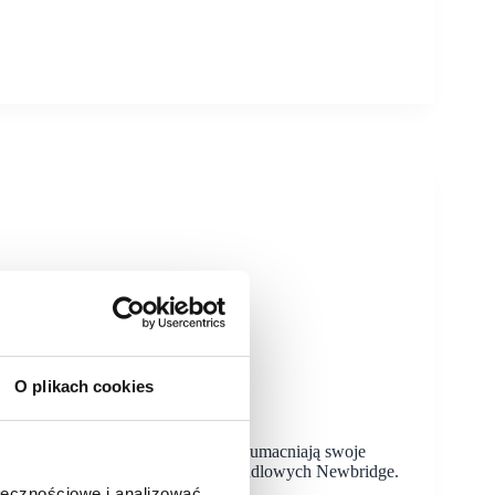
O plikach cookies
ołączają do oferty. Centra Newbridge umacniają swoje
lejny doceniają potencjał centrów handlowych Newbridge.
ołecznościowe i analizować