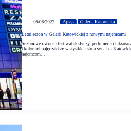
08/06/2022
Apsys
Galeria Katowicka
Letni sezon w Galerii Katowickiej z nowymi najemcami
Sezonowe owoce i festiwal słodyczy, perfumeria i luksuso
i kolorami pajęczaki ze wszystkich stron świata – Katowi
najemcom…