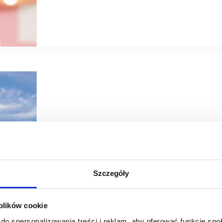
08/06/2022
Newbridge
Szczegóły
Marki zakotwiczają się w centrach Newbridge
Znane klientom marki zostają na lata, a kolejne właśnie d
 plików cookie
tenant-mix’y, wśród nowości m.in. Itaka. Marki po raz ko
…
do spersonalizowania treści i reklam, aby oferować funkcje sp