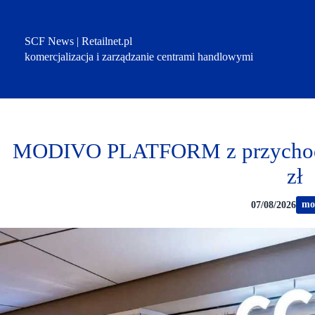
Przejdź
do
treści
SCF News | Retailnet.pl
komercjalizacja i zarządzanie centrami handlowymi
MODIVO PLATFORM z przychoda
zł
mo
07/08/2026