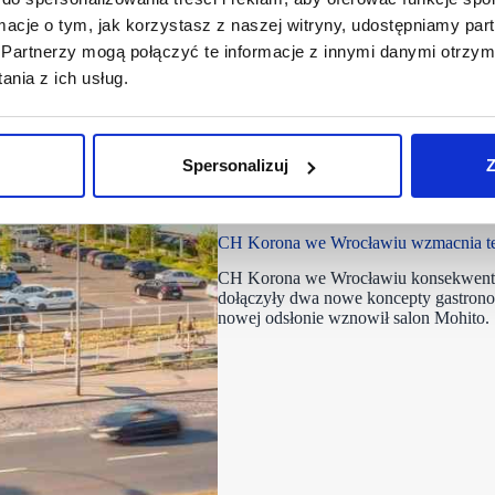
ormacje o tym, jak korzystasz z naszej witryny, udostępniamy p
Partnerzy mogą połączyć te informacje z innymi danymi otrzym
nia z ich usług.
Spersonalizuj
Z
27/07/2026
Korona Wrocław
CH Korona we Wrocławiu wzmacnia te
CH Korona we Wrocławiu konsekwentni
dołączyły dwa nowe koncepty gastrono
nowej odsłonie wznowił salon Mohito.