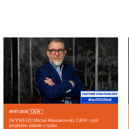
08/07/2026
C&W
[WYWIAD] Michał Masztakowski, C&W: część
projektów zniknie z rynku