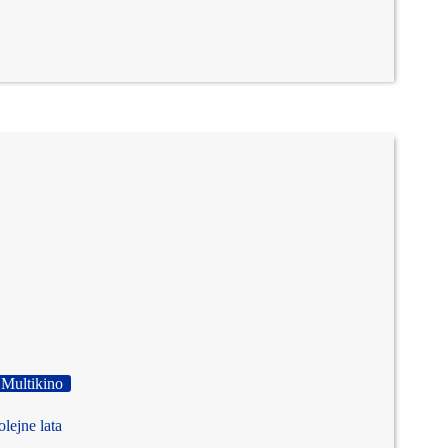
Multikino
lejne lata