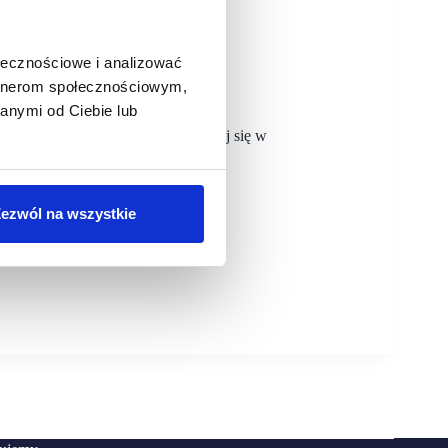
ołecznościowe i analizować
artnerom społecznościowym,
Manufaktury
anymi od Ciebie lub
utik marki Balagan – specjalizującej się w
ej jakości skór naturalnych.
ezwól na wszystkie