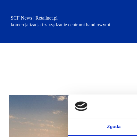
Przejdź
do
treści
SCF News | Retailnet.pl
komercjalizacja i zarządzanie centrami handlowymi
Zgoda