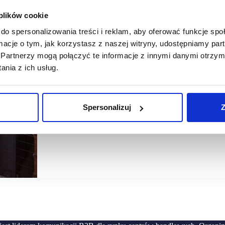
 plików cookie
26/06/2026
Apsys
Balagan
do spersonalizowania treści i reklam, aby oferować funkcje sp
ormacje o tym, jak korzystasz z naszej witryny, udostępniamy p
APSYS: polska marka premium wzmacnia ofertę łódzkiej 
Partnerzy mogą połączyć te informacje z innymi danymi otrzym
nia z ich usług.
W Manufakturze na parterze otworzył się pierwszy łódzki b
ponadczasowym obuwiu, torebkach i dodatkach, z najwyższ
Spersonalizuj
Z