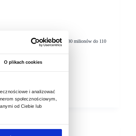
gia ma na celu zmniejszenie straty z 230 milionów do 110
00 sklepów.
O plikach cookies
ołecznościowe i analizować
artnerom społecznościowym,
anymi od Ciebie lub