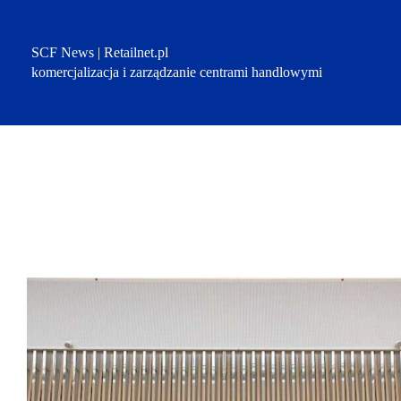
Przejdź
do
treści
SCF News | Retailnet.pl
komercjalizacja i zarządzanie centrami handlowymi