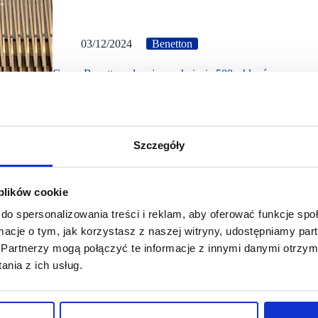
03/12/2024
Benetton
Grupa Benetton planuje zamknięcie 500. sklepów
Grupa Benetton finalizuje plan reorganizacji firmy. Strate
milionów euro w ciągu roku. Planowane jest zamknięcie 5
Szczegóły
 plików cookie
do spersonalizowania treści i reklam, aby oferować funkcje sp
ormacje o tym, jak korzystasz z naszej witryny, udostępniamy p
Partnerzy mogą połączyć te informacje z innymi danymi otrzym
nia z ich usług.