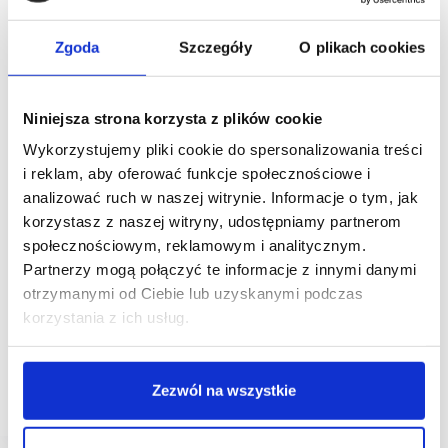
Zgoda
Szczegóły
O plikach cookies
Niniejsza strona korzysta z plików cookie
Wykorzystujemy pliki cookie do spersonalizowania treści
i reklam, aby oferować funkcje społecznościowe i
analizować ruch w naszej witrynie. Informacje o tym, jak
03/03/2021
Bureau Veritas
korzystasz z naszej witryny, udostępniamy partnerom
społecznościowym, reklamowym i analitycznym.
[WYWIAD] Joanna Waberska, Bureau Veritas:
Partnerzy mogą połączyć te informacje z innymi danymi
SafeGuard potwierdza, że obiekt spełnia wymagania
obowiązujące w naszym ustawodawstwie
otrzymanymi od Ciebie lub uzyskanymi podczas
korzystania z ich usług.
Etykieta zgodności SafeGuard jest przyznawana
na okres 6 miesięcy. Sama procedura zwykle trwa
zaledwie kilka dni. Nie są to skomplikowane dla
zarządcy galerii handlowej kroki. Należy zgłosić
Zezwól na wszystkie
obiekt, a następnie…