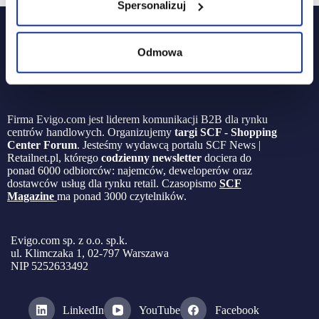
Spersonalizuj
Odmowa
Firma Evigo.com jest liderem komunikacji B2B dla rynku
centrów handlowych. Organizujemy
targi SCF - Shopping
Center Forum
. Jesteśmy wydawcą portalu SCF News |
Retailnet.pl, którego
codzienny newsletter
dociera do
ponad 6000 odbiorców: najemców, deweloperów oraz
dostawców usług dla rynku retail. Czasopismo
SCF
Magazine
ma ponad 3000 czytelników.
Evigo.com sp. z o.o. sp.k.
ul. Klimczaka 1, 02-797 Warszawa
NIP 5252633492
LinkedIn
YouTube
Facebook