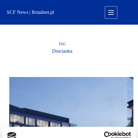
Przejdź
do
SCF News | Retailnet.pl
treści
TAG
Drucianka