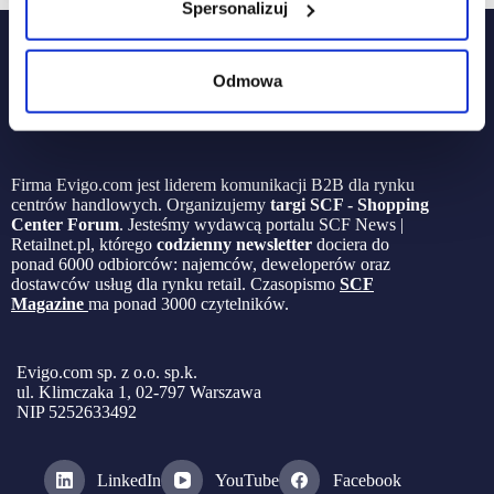
Spersonalizuj
Odmowa
Firma Evigo.com jest liderem komunikacji B2B dla rynku
centrów handlowych. Organizujemy
targi SCF - Shopping
Center Forum
. Jesteśmy wydawcą portalu SCF News |
Retailnet.pl, którego
codzienny newsletter
dociera do
ponad 6000 odbiorców: najemców, deweloperów oraz
dostawców usług dla rynku retail. Czasopismo
SCF
Magazine
ma ponad 3000 czytelników.
Evigo.com sp. z o.o. sp.k.
ul. Klimczaka 1, 02-797 Warszawa
NIP 5252633492
LinkedIn
YouTube
Facebook