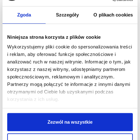
Zgoda
Szczegóły
O plikach cookies
Niniejsza strona korzysta z plików cookie
Wykorzystujemy pliki cookie do spersonalizowania treści
i reklam, aby oferować funkcje społecznościowe i
analizować ruch w naszej witrynie. Informacje o tym, jak
26/09/2022
Drucianka
korzystasz z naszej witryny, udostępniamy partnerom
społecznościowym, reklamowym i analitycznym.
Drucianka Campus – nowa rewitalizacja na Pradze-
Partnerzy mogą połączyć te informacje z innymi danymi
Północ
otrzymanymi od Ciebie lub uzyskanymi podczas
Liebrecht & wooD rozpoczął prace przygotowawcze
korzystania z ich usług.
do realizacji swojej najnowszej inwestycji
na warszawskiej Pradze-Północ. W ramach
rewitalizacji Warszawskiej Fabryki Drutu, Sztyftu
i Gwoździ (Drucianki) powstanie Drucianka Campus
Zezwól na wszystkie
– innowacyjny…