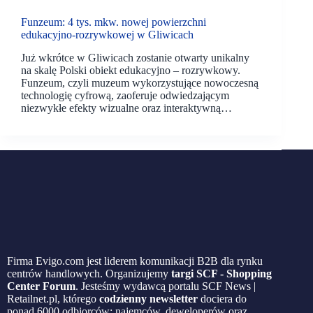
Funzeum: 4 tys. mkw. nowej powierzchni
edukacyjno-rozrywkowej w Gliwicach
Już wkrótce w Gliwicach zostanie otwarty unikalny
na skalę Polski obiekt edukacyjno – rozrywkowy.
Funzeum, czyli muzeum wykorzystujące nowoczesną
technologię cyfrową, zaoferuje odwiedzającym
niezwykłe efekty wizualne oraz interaktywną…
Firma Evigo.com jest liderem komunikacji B2B dla rynku
centrów handlowych. Organizujemy
targi SCF - Shopping
Center Forum
. Jesteśmy wydawcą portalu SCF News |
Retailnet.pl, którego
codzienny newsletter
dociera do
ponad 6000 odbiorców: najemców, deweloperów oraz