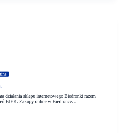
tins
ia
lata działania sklepu internetowego Biedronki razem
wień BIEK. Zakupy online w Biedronce…