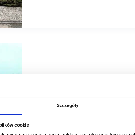
29/09/2021
Biedronka
Glovo
Jeronimo Mar
Szczegóły
Biedronka uruchamia usługę ultraszybkiej dostawy w Pols
Biedronka i Glovo rozszerzają współpracę. Od 15 paździer
 plików cookie
użytkownik aplikacji Glovo będzie mógł kupić produkty z
ultraszybkiej dostawy.…
do spersonalizowania treści i reklam, aby oferować funkcje sp