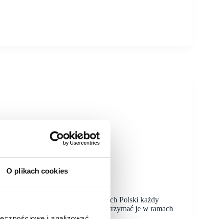
tins
O plikach cookies
ce
nika w sześciu największych miastach Polski każdy
 Biedronki w najlepszych cenach i otrzymać je w ramach
ołecznościowe i analizować