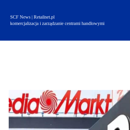
Przejdź
do
treści
SCF News | Retailnet.pl
komercjalizacja i zarządzanie centrami handlowymi