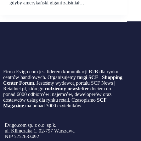
gdyby amerykański gigant zaistniał…
Firma Evigo.com jest liderem komunikacji B2B dla rynku
centrów handlowych. Organizujemy
targi SCF - Shopping
Center Forum
. Jesteśmy wydawcą portalu SCF News |
Retailnet.pl, którego
codzienny newsletter
dociera do
ponad 6000 odbiorców: najemców, deweloperów oraz
dostawców usług dla rynku retail. Czasopismo
SCF
Magazine
ma ponad 3000 czytelników.
Evigo.com sp. z o.o. sp.k.
ul. Klimczaka 1, 02-797 Warszawa
NIP 5252633492