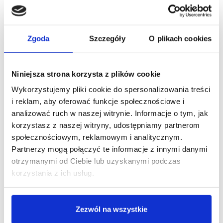
Zgoda
Szczegóły
O plikach cookies
Niniejsza strona korzysta z plików cookie
Wykorzystujemy pliki cookie do spersonalizowania treści
i reklam, aby oferować funkcje społecznościowe i
analizować ruch w naszej witrynie. Informacje o tym, jak
13/04/2021
merce.com
korzystasz z naszej witryny, udostępniamy partnerom
społecznościowym, reklamowym i analitycznym.
[KOMENTARZ] Marcin Rutkowski, merce.com:
Partnerzy mogą połączyć te informacje z innymi danymi
strategia ship from store może być rewolucją
otrzymanymi od Ciebie lub uzyskanymi podczas
Dlaczego na paczkę trzeba czekać kilka dni,
korzystania z ich usług.
gdy sklep, w którym ją kupiliśmy, posiada punkt
sprzedaży w naszym mieście z zakupionym
produktem na półce? Dlatego, że zwykle nie jest
wysyłana z tego punktu, a z magazynu – jednego…
Zezwól na wszystkie