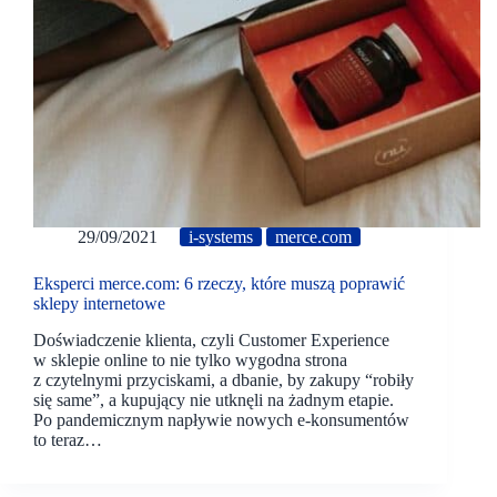
29/09/2021
i-systems
merce.com
Eksperci merce.com: 6 rzeczy, które muszą poprawić
sklepy internetowe
Doświadczenie klienta, czyli Customer Experience
w sklepie online to nie tylko wygodna strona
z czytelnymi przyciskami, a dbanie, by zakupy “robiły
się same”, a kupujący nie utknęli na żadnym etapie.
Po pandemicznym napływie nowych e-konsumentów
to teraz…