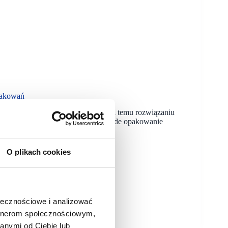
pakowań
owań wielokrotnego użytku. Dzięki temu rozwiązaniu
nie na jednorazowe opakowania. Każde opakowanie
O plikach cookies
ołecznościowe i analizować
artnerom społecznościowym,
anymi od Ciebie lub