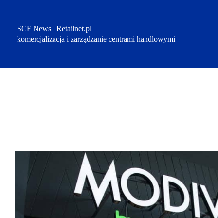
Przejdź
do
treści
SCF News | Retailnet.pl
komercjalizacja i zarządzanie centrami handlowymi