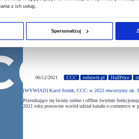
nia z ich usług.
Spersonalizuj
Z
06/12/2021
CCC
eobuwie.pl
HalfPrice
m
[WYWIAD] Karol Semik, CCC: w 2022 otworzymy ok. 30 
Przenikające się światy online i offline świetnie funkcjo
2021 roku ponownie wzrósł udział kanału e-commerce w 