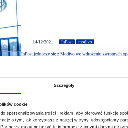
14/12/2021
InPost
modivo
InPost jednoczy się z Modivo we wdrożeniu zwrotnych o
InPost wraz z Modivo wprowadza test ekologicznych opak
nawet dziesięciokrotnie można zmniejszyć zapotrzebowa
ma wewnętrzną etykietę zwrotną. Zeskanowanie…
Szczegóły
 plików cookie
do spersonalizowania treści i reklam, aby oferować funkcje sp
ormacje o tym, jak korzystasz z naszej witryny, udostępniamy p
Partnerzy mogą połączyć te informacje z innymi danymi otrzym