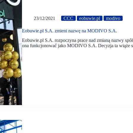
23/12/2021
CCC
eobuwie.pl
modivo
Eobuwie.pl S.A. zmieni nazwę na MODIVO S.A.
Eobuwie.pl S.A. rozpoczyna prace nad zmianą nazwy spółk
ona funkcjonować jako MODIVO S.A. Decyzja ta wiąże 