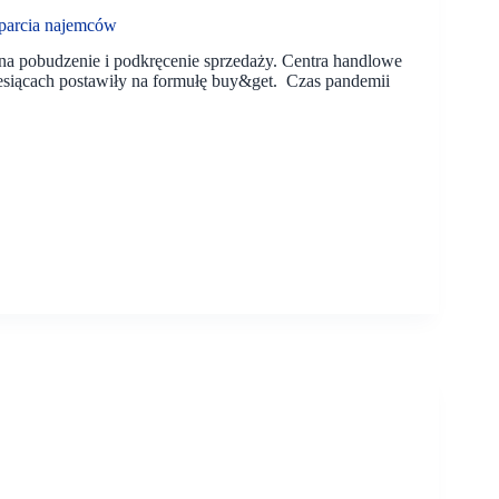
sparcia najemców
na pobudzenie i podkręcenie sprzedaży. Centra handlowe
esiącach postawiły na formułę buy&get. Czas pandemii