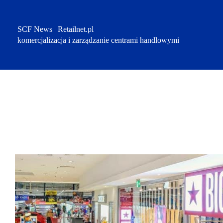
Przejdź
do
treści
SCF News | Retailnet.pl
komercjalizacja i zarządzanie centrami handlowymi