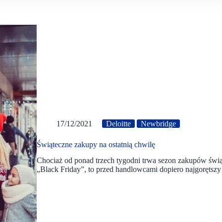
17/12/2021
Deloitte
Newbridge
Świąteczne zakupy na ostatnią chwilę
Chociaż od ponad trzech tygodni trwa sezon zakupów świą
„Black Friday”, to przed handlowcami dopiero najgoręts