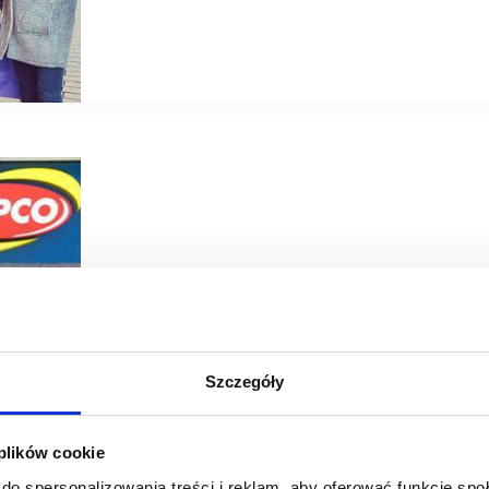
16/12/2021
Newbridge
Nowe Bielawy
Szczegóły
Wkrótce większe Pepco w Nowych Bielawach
Pepco zdecydowało się powiększyć swój lokal w centru
 plików cookie
również remodeling. Będzie to jedna z największych meta
toruńskiego centrum…
do spersonalizowania treści i reklam, aby oferować funkcje sp