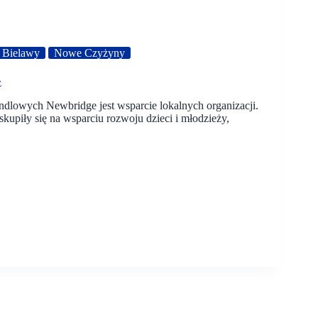
Bielawy
Nowe Czyżyny
ż
lowych Newbridge jest wsparcie lokalnych organizacji.
kupiły się na wsparciu rozwoju dzieci i młodzieży,