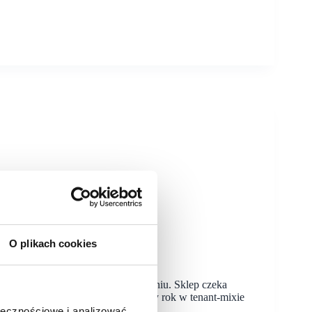
O plikach cookies
m handlowym Nowe Bielawy w Toruniu. Sklep czeka
morfoz z zapowiadanych na przyszły rok w tenant-mixie
ołecznościowe i analizować