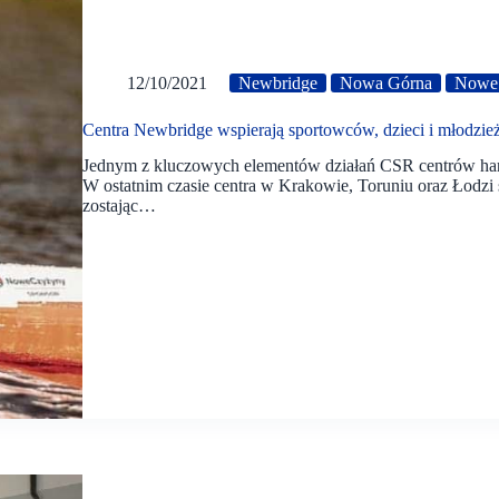
12/10/2021
Newbridge
Nowa Górna
Nowe 
Centra Newbridge wspierają sportowców, dzieci i młodzie
Jednym z kluczowych elementów działań CSR centrów hand
W ostatnim czasie centra w Krakowie, Toruniu oraz Łodzi s
zostając…