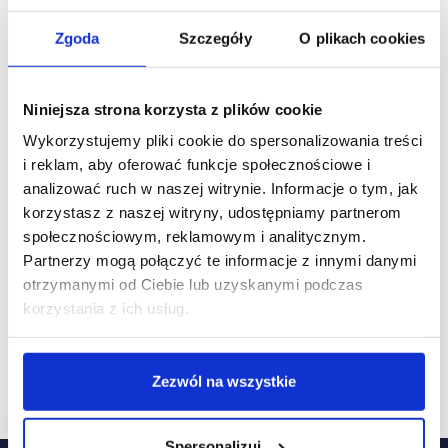
Zgoda
Szczegóły
O plikach cookies
Niniejsza strona korzysta z plików cookie
Wykorzystujemy pliki cookie do spersonalizowania treści
i reklam, aby oferować funkcje społecznościowe i
analizować ruch w naszej witrynie. Informacje o tym, jak
korzystasz z naszej witryny, udostępniamy partnerom
09/02/2021
Photo-Me
społecznościowym, reklamowym i analitycznym.
[WYWIAD] Łukasz Krzemieniewski, Photo-Me:
Partnerzy mogą połączyć te informacje z innymi danymi
rozwój sieci pralniomatów Revolution nabiera tempa
otrzymanymi od Ciebie lub uzyskanymi podczas
Planujemy w tym roku uruchomić co najmniej 5
korzystania z ich usług.
kolejnych pralniomatów Revolution na terenie trzech
województw, i jest to nasz cel minimum. Natomiast
rozwój uzależniony będzie od sukcesów
negocjacyjnych z naszymi partnerami. Jeśli…
Zezwól na wszystkie
Spersonalizuj