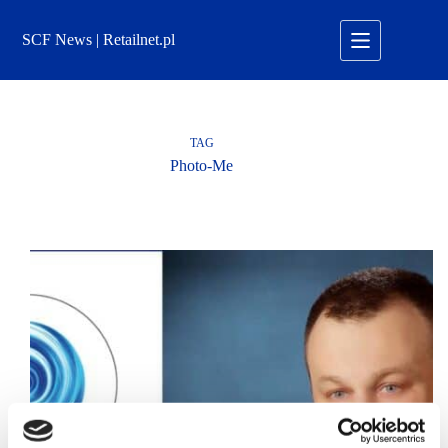
Przejdź
do
SCF News | Retailnet.pl
treści
TAG
Photo-Me