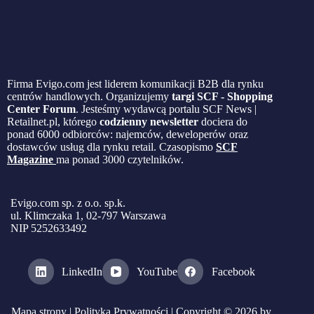
Firma Evigo.com jest liderem komunikacji B2B dla rynku
centrów handlowych. Organizujemy
targi SCF - Shopping
Center Forum
. Jesteśmy wydawcą portalu SCF News |
Retailnet.pl, którego
codzienny newsletter
dociera do
ponad 6000 odbiorców: najemców, deweloperów oraz
dostawców usług dla rynku retail. Czasopismo
SCF
Magazine
ma ponad 3000 czytelników.
Evigo.com sp. z o.o. sp.k.
ul. Klimczaka 1, 02-797 Warszawa
NIP 5252633492
LinkedIn
YouTube
Facebook
Mapa strony
|
Polityka Prywatności
| Copyright © 2026 by