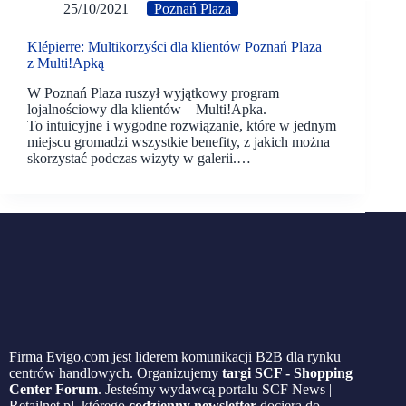
25/10/2021
Poznań Plaza
Klépierre: Multikorzyści dla klientów Poznań Plaza
z Multi!Apką
W Poznań Plaza ruszył wyjątkowy program
lojalnościowy dla klientów – Multi!Apka.
To intuicyjne i wygodne rozwiązanie, które w jednym
miejscu gromadzi wszystkie benefity, z jakich można
skorzystać podczas wizyty w galerii.…
Firma Evigo.com jest liderem komunikacji B2B dla rynku
centrów handlowych. Organizujemy
targi SCF - Shopping
Center Forum
. Jesteśmy wydawcą portalu SCF News |
Retailnet.pl, którego
codzienny newsletter
dociera do