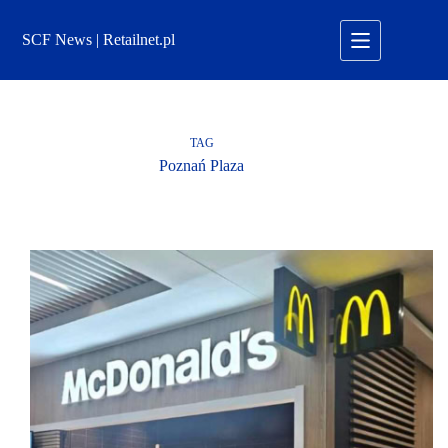
Przejdź
do
SCF News | Retailnet.pl
treści
TAG
Poznań Plaza