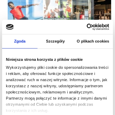
Zgoda
Szczegóły
O plikach cookies
Niniejsza strona korzysta z plików cookie
Wykorzystujemy pliki cookie do spersonalizowania treści
i reklam, aby oferować funkcje społecznościowe i
05/10/2023
Poznań Plaza
Sports Direct
analizować ruch w naszej witrynie. Informacje o tym, jak
korzystasz z naszej witryny, udostępniamy partnerom
Mocny debiut sportowej marki w Poznań Plaza
społecznościowym, reklamowym i analitycznym.
Grono najemców Poznań Plaza powiększyło się o
Partnerzy mogą połączyć te informacje z innymi danymi
markę z branży sportowej i fitness. Brytyjska firma
otrzymanymi od Ciebie lub uzyskanymi podczas
Sports Direct otworzyła w poznańskim centrum salon
o powierzchni 1060 m kw.
korzystania z ich usług.