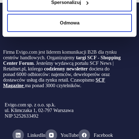
Spersonalizuj
Odmowa
Firma Evigo.com jest liderem komunikacji B2B dla rynku
centrów handlowych. Organizujemy
targi SCF - Shopping
Center Forum
. Jesteśmy wydawcą portalu SCF News |
Retailnet.pl, którego
codzienny newsletter
dociera do
ponad 6000 odbiorców: najemców, deweloperów oraz
dostawców usług dla rynku retail. Czasopismo
SCF
Magazine
ma ponad 3000 czytelników.
Evigo.com sp. z o.o. sp.k.
ul. Klimczaka 1, 02-797 Warszawa
NIP 5252633492
LinkedIn
YouTube
Facebook