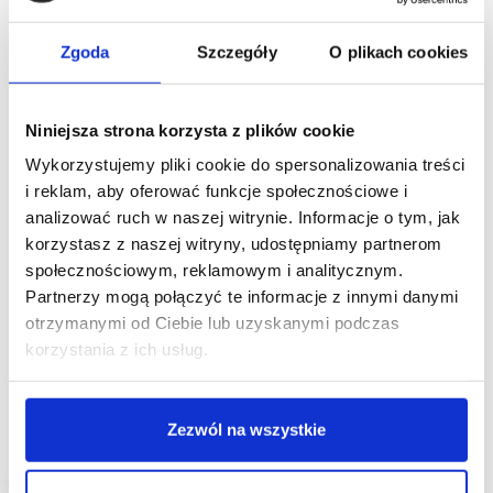
Zgoda
Szczegóły
O plikach cookies
Niniejsza strona korzysta z plików cookie
Wykorzystujemy pliki cookie do spersonalizowania treści
i reklam, aby oferować funkcje społecznościowe i
analizować ruch w naszej witrynie. Informacje o tym, jak
12/02/2021
Reventex
korzystasz z naszej witryny, udostępniamy partnerom
społecznościowym, reklamowym i analitycznym.
[WYWIAD] Mariusz Pniewski, Reventex:
Partnerzy mogą połączyć te informacje z innymi danymi
poszukujemy najlepszych galerii handlowych dla
naszego nowego projektu
otrzymanymi od Ciebie lub uzyskanymi podczas
korzystania z ich usług.
Do współpracy chcemy zaprosić zarówno galerie
handlowe, jak i wszystkie sieci fashion – najemców
centrów handlowych. Model zakłada sytuowanie
automatów „Ciuch w Ruch” w galeriach handlowych
Zezwól na wszystkie
w miejscach generujących spory…