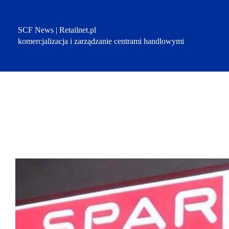
Przejdź
do
treści
SCF News | Retailnet.pl
komercjalizacja i zarządzanie centrami handlowymi