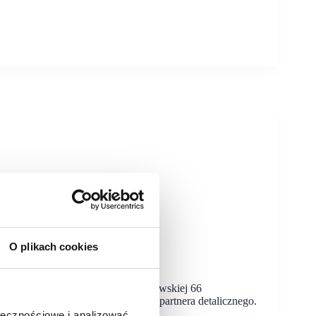
O plikach cookies
lacówka w Luboniu przy ul. Żabikowskiej 66
jest prowadzony przez niezależnego partnera detalicznego.
ołecznościowe i analizować