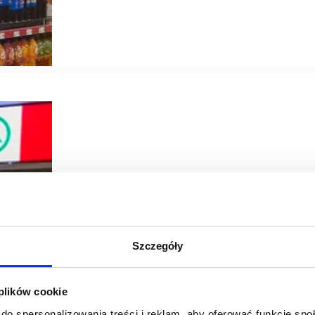
09/08/2021
SPAR
Szczegóły
Supermarket w Luboniu zmienił logo na SPAR
Kolejny supermarket zmienił logo na SPAR – tym razem p
 plików cookie
(woj. wielkopolskie). Sklep ma 474 mkw. sali sprzedaży i 
Nowy…
do spersonalizowania treści i reklam, aby oferować funkcje sp