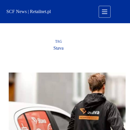
Przejdź
do
SCF News | Retailnet.pl
treści
TAG
Stava