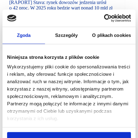
[RAPORT] Stava: rynek dowozów jedzenia urósł
o 42 proc. W 2025 roku będzie wart ponad 10 mld zł
Jak wynika z najnowszej edycji raportu Stava, cały
rynek dostaw jedzenia w 2020 roku był wart prawie
9,5 mld zł i w porównaniu do 2019 roku urósł aż o 42
proc. Ograniczenia…
Zgoda
Szczegóły
O plikach cookies
Niniejsza strona korzysta z plików cookie
Wykorzystujemy pliki cookie do spersonalizowania treści
i reklam, aby oferować funkcje społecznościowe i
analizować ruch w naszej witrynie. Informacje o tym, jak
korzystasz z naszej witryny, udostępniamy partnerom
społecznościowym, reklamowym i analitycznym.
Partnerzy mogą połączyć te informacje z innymi danymi
otrzymanymi od Ciebie lub uzyskanymi podczas
korzystania z ich usług.