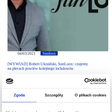
04/03/2021
Sunloox
[WYWIAD] Robert Ukraiński, SunLoox: czujemy
na plecach powiew kolejnego lockdownu
Mam nadzieję, że w perspektywie kolejnych miesięcy
zostaną poluzowane obostrzenia, tak aby galerie
handlowe zaczęły działać w pełnym wymiarze, gdzie
wszystkie branże będą mogły prowadzić swoją
działalność. Natomiast dochodzą…
Zgoda
Szczegóły
O plikach cookies