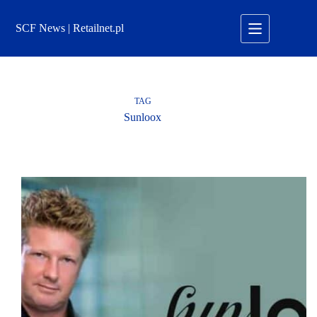
Przejdź
do
SCF News | Retailnet.pl
treści
TAG
Sunloox