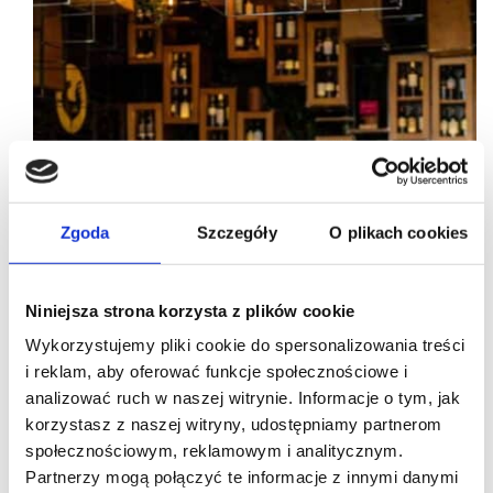
Zgoda
Szczegóły
O plikach cookies
Niniejsza strona korzysta z plików cookie
Wykorzystujemy pliki cookie do spersonalizowania treści
i reklam, aby oferować funkcje społecznościowe i
analizować ruch w naszej witrynie. Informacje o tym, jak
korzystasz z naszej witryny, udostępniamy partnerom
29/03/2021
uber eats
społecznościowym, reklamowym i analitycznym.
Partnerzy mogą połączyć te informacje z innymi danymi
Uber Eats kontynuuje rozwój w Polsce