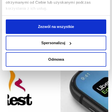
otrzymanymi od Ciebie lub uzyskanymi podczas
4 lata, 44 miasta, ponad 40 mln kilometrów,
korzystania z ich usług.
by dostarczyć ulubione posiłki. Z okazji czwartych
urodzin Uber Eats podsumował kolejny rok w Polsce.
Rok 2020 był rekordowy pod wieloma…
Zezwól na wszystkie
Spersonalizuj
Odmowa