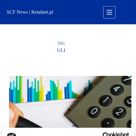
Przejdź
do
SCF News | Retailnet.pl
treści
TAG
ULI