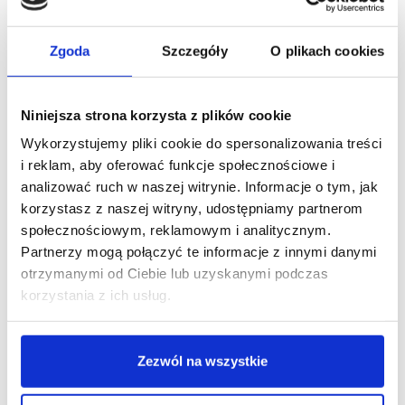
Zgoda
Szczegóły
O plikach cookies
Niniejsza strona korzysta z plików cookie
Wykorzystujemy pliki cookie do spersonalizowania treści
i reklam, aby oferować funkcje społecznościowe i
analizować ruch w naszej witrynie. Informacje o tym, jak
22/03/2023
PwC
ULI
korzystasz z naszej witryny, udostępniamy partnerom
społecznościowym, reklamowym i analitycznym.
[RAPORT] ULI i PwC: Stopy procentowe
i dostępność kapitału powodują niepokój na rynku
Partnerzy mogą połączyć te informacje z innymi danymi
nieruchomości
otrzymanymi od Ciebie lub uzyskanymi podczas
Na perspektywy gospodarcze dla rynku
korzystania z ich usług.
nieruchomości najmocniej wpływa obecnie
niepewność spowodowana podwyżkami stóp
procentowych oraz brakiem dostępnego kapitału - to
główne wnioski z raportu Urban Land Institute (ULI)
Zezwól na wszystkie
i PwC.