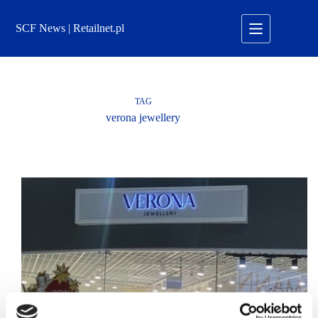
Przejdź
do
SCF News | Retailnet.pl
treści
TAG
verona jewellery