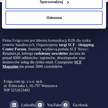
Spersonalizuj
Odmowa
Firma Evigo.com jest liderem komunikacji B2B dla rynku
centrów handlowych. Organizujemy
targi SCF - Shopping
Center Forum
. Jesteśmy wydawcą portalu SCF News |
Retailnet.pl, którego
codzienny newsletter
dociera do
ponad 6000 odbiorców: najemców, deweloperów oraz
dostawców usług dla rynku retail. Czasopismo
SCF
Magazine
ma ponad 3000 czytelników.
Evigo.com sp. z o.o. sp.k.
ul. Klimczaka 1, 02-797 Warszawa
NIP 5252633492
LinkedIn
YouTube
Facebook