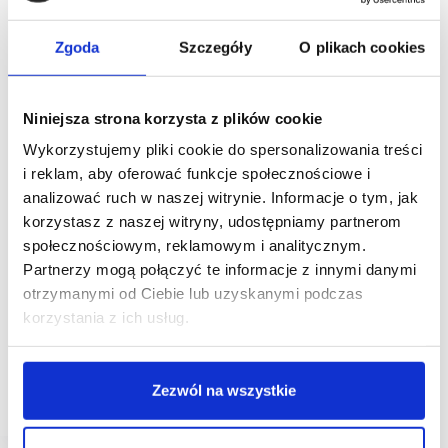
Zgoda
Szczegóły
O plikach cookies
Niniejsza strona korzysta z plików cookie
Wykorzystujemy pliki cookie do spersonalizowania treści
i reklam, aby oferować funkcje społecznościowe i
analizować ruch w naszej witrynie. Informacje o tym, jak
08/12/2023
Nhood
verona jewellery
korzystasz z naszej witryny, udostępniamy partnerom
społecznościowym, reklamowym i analitycznym.
Nhood: Centrum Handlowe Auchan Bielany z marką
Partnerzy mogą połączyć te informacje z innymi danymi
Verona Jewellery
otrzymanymi od Ciebie lub uzyskanymi podczas
Do grona najemców zarządzanego przez Nhood
korzystania z ich usług.
dolnośląskiego Centrum Handlowego Auchan
Bielany dołączyła marka biżuteryjna Verona
Jewellery. Od 30 listopada w salonie o powierzchni
blisko 50 mkw. klienci mogą znaleźć bogatą ofertę
Zezwól na wszystkie
biżuterii.