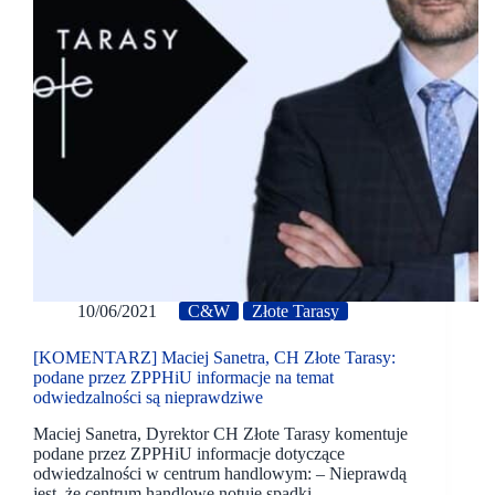
10/06/2021
C&W
Złote Tarasy
[KOMENTARZ] Maciej Sanetra, CH Złote Tarasy:
podane przez ZPPHiU informacje na temat
odwiedzalności są nieprawdziwe
Maciej Sanetra, Dyrektor CH Złote Tarasy komentuje
podane przez ZPPHiU informacje dotyczące
odwiedzalności w centrum handlowym: – Nieprawdą
jest, że centrum handlowe notuje spadki,