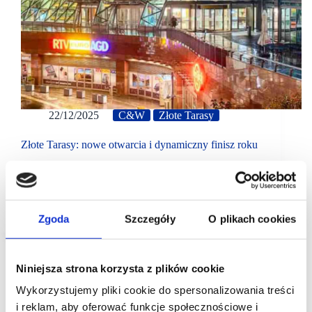
22/12/2025
C&W
Złote Tarasy
Złote Tarasy: nowe otwarcia i dynamiczny finisz roku
Nowi najemcy zajęli ok. 1500 mkw. Złotych Tarasów.
Centrum wzbogaciło ofertę gastronomiczną i
specjalistyczną, otwierając m.in. pierwszy w Polsce
flagowy sklep Nikon oraz Miniso.
Zgoda
Szczegóły
O plikach cookies
Niniejsza strona korzysta z plików cookie
Wykorzystujemy pliki cookie do spersonalizowania treści
i reklam, aby oferować funkcje społecznościowe i