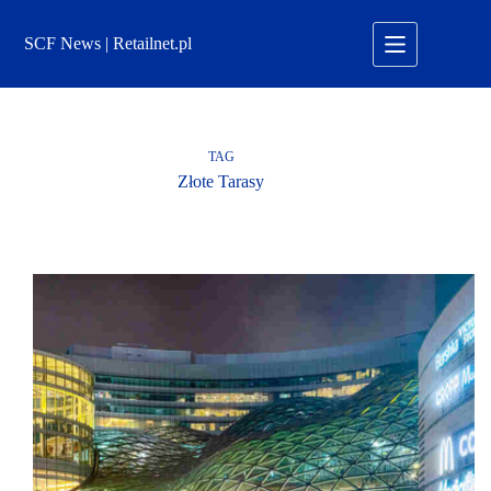
Przejdź
do
SCF News | Retailnet.pl
treści
TAG
Złote Tarasy