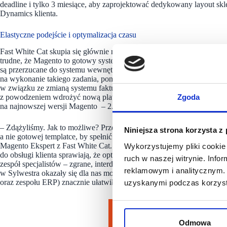
deadline i tylko 3 miesiące, aby zaprojektować dedykowany layout s
Dynamics klienta.
Elastyczne podejście i optymalizacja czasu
Fast White Cat skupia się głównie na rozwiązaniach eCommerce zbudo
trudne, że Magento to gotowy system bez spersonalizowanej customiza
są przerzucane do systemu wewnętrznego, a następnie procesowane i p
na wykonanie takiego zadania, ponieważ definitywny deadline integra
w związku ze zmianą systemu fakturowania od stycznia. To jedynie 100
z powodzeniem wdrożyć nową platformę z działającym systemem. Mimo
Zgoda
na najnowszej wersji Magento – 2.3.
– Zdążyliśmy. Jak to możliwe? Przeprocesowaliśmy integrację platf
Niniejsza strona korzysta z
a nie gotowej templatce, by spełnić wymagania klienta. Główną rolę z
Magento Ekspert z Fast White Cat. – Kilkadziesiąt zrealizowanych pr
Wykorzystujemy pliki cookie 
do obsługi klienta sprawiają, że optymalizujemy czas wdrożenia oraz
ruch w naszej witrynie. Inf
zespół specjalistów – zgrane, interdyscyplinarne teamy i świetna komun
reklamowym i analitycznym. 
w Sylwestra okazały się dla nas możliwe. Zaangażowanie w projekt z tr
oraz zespołu ERP) znacznie ułatwiło cały proces – dodaje.
uzyskanymi podczas korzysta
Odmowa