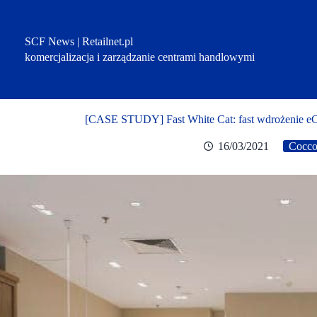
Przejdź
do
treści
SCF News | Retailnet.pl
komercjalizacja i zarządzanie centrami handlowymi
[CASE STUDY] Fast White Cat: fast wdrożenie eC
16/03/2021
Cocco