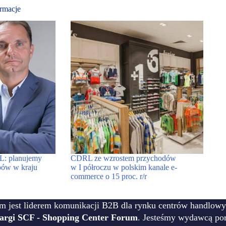
rmacje
: planujemy
CDRL ze wzrostem przychodów
epów w kraju
w I półroczu w polskim kanale e-
commerce o 15 proc. r/r
m jest liderem komunikacji B2B dla rynku centrów handlowy
targi SCF - Shopping Center Forum
. Jesteśmy wydawcą por