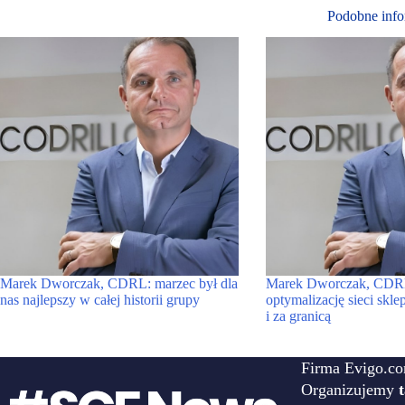
Podobne info
Marek Dworczak, CDRL: marzec był dla
Marek Dworczak, CDRL
nas najlepszy w całej historii grupy
optymalizację sieci skl
i za granicą
Firma Evigo.co
Organizujemy