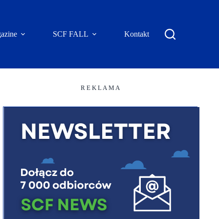
azine
SCF FALL
Kontakt
R E K L A M A