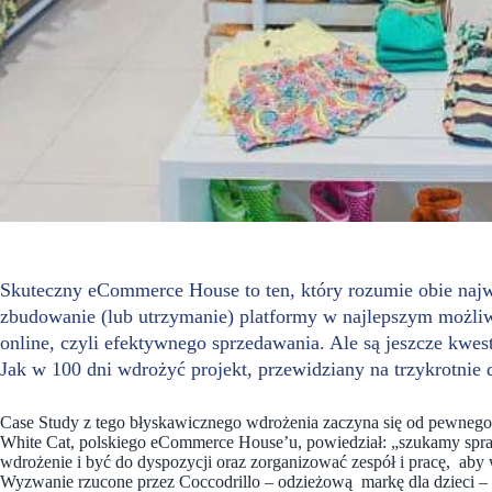
Skuteczny eCommerce House to ten, który rozumie obie naj
zbudowanie (lub utrzymanie) platformy w najlepszym możliw
online, czyli efektywnego sprzedawania. Ale są jeszcze kwesti
Jak w 100 dni wdrożyć projekt, przewidziany na trzykrotnie dł
Case Study z tego błyskawicznego wdrożenia zaczyna się od pewnego 
White Cat, polskiego eCommerce House’u, powiedział: „szukamy spra
wdrożenie i być do dyspozycji oraz zorganizować zespół i pracę, aby
Wyzwanie rzucone przez Coccodrillo – odzieżową markę dla dzieci –