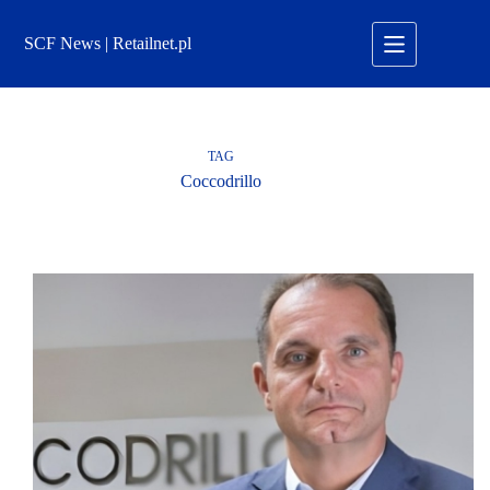
Przejdź
do
SCF News | Retailnet.pl
treści
TAG
Coccodrillo