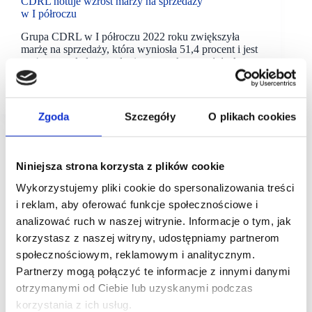
CDRL notuje wzrost marży na sprzedaży
w I półroczu
Grupa CDRL w I półroczu 2022 roku zwiększyła
marżę na sprzedaży, która wyniosła 51,4 procent i jest
wyższa względem analogicznego okresu o 1,1 pkt.
proc. W omawianym czasie Grupa osiągnęła 188
mln…
Zgoda
Szczegóły
O plikach cookies
Niniejsza strona korzysta z plików cookie
Wykorzystujemy pliki cookie do spersonalizowania treści
i reklam, aby oferować funkcje społecznościowe i
analizować ruch w naszej witrynie. Informacje o tym, jak
korzystasz z naszej witryny, udostępniamy partnerom
społecznościowym, reklamowym i analitycznym.
Partnerzy mogą połączyć te informacje z innymi danymi
otrzymanymi od Ciebie lub uzyskanymi podczas
korzystania z ich usług.