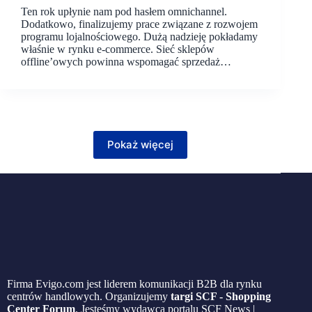
Ten rok upłynie nam pod hasłem omnichannel.
Dodatkowo, finalizujemy prace związane z rozwojem
programu lojalnościowego. Dużą nadzieję pokładamy
właśnie w rynku e-commerce. Sieć sklepów
offline’owych powinna wspomagać sprzedaż…
Pokaż więcej
Firma Evigo.com jest liderem komunikacji B2B dla rynku
centrów handlowych. Organizujemy
targi SCF - Shopping
Center Forum
. Jesteśmy wydawcą portalu SCF News |