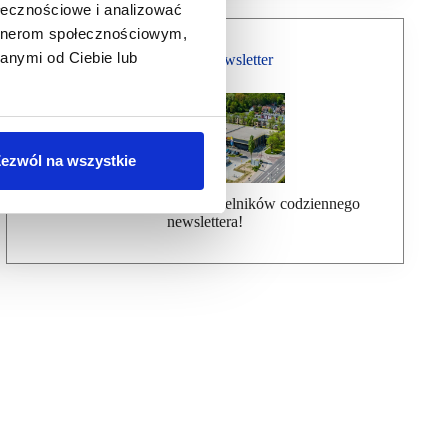
ołecznościowe i analizować
artnerom społecznościowym,
anymi od Ciebie lub
Bezpłatny Newsletter
ezwól na wszystkie
Dołącz do ponad 7000 czytelników codziennego
newslettera!