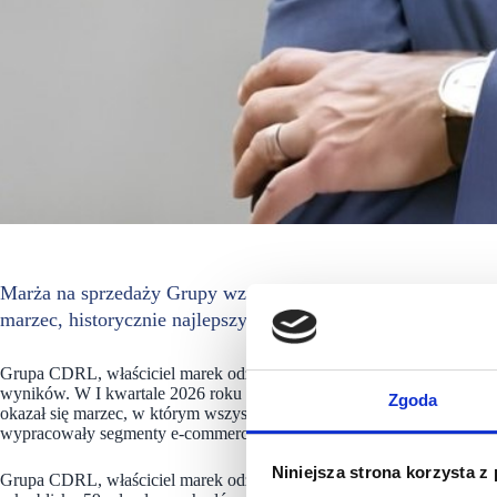
Marża na sprzedaży Grupy wzrosła w minionym kwartale w uję
marzec, historycznie najlepszy – mówi Marek Dworczak, P
Grupa CDRL, właściciel marek odzieżowych Coccodrillo, Lemon Explo
wyników. W I kwartale 2026 roku rentowność na sprzedaży przekrocz
Zgoda
okazał się marzec, w którym wszystkie kanały dystrybucji notowały w
wypracowały segmenty e-commerce oraz marketplace. Zarząd CDRL z 
Niniejsza strona korzysta z
Grupa CDRL, właściciel marek odzieżowych Coccodrillo, Lemon Explor