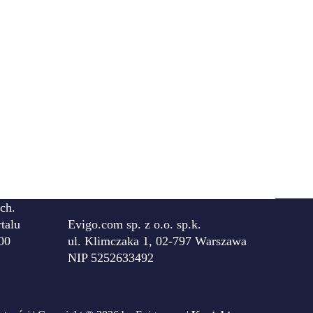
ch.
talu
Evigo.com sp. z o.o. sp.k.
00
ul. Klimczaka 1, 02-797 Warszawa
NIP 5252633492