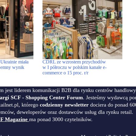
krainie miała
CDRL ze wzrostem przychodów
jemny wynik
w I półroczu w polskim kanale e-
commerce o 15 proc. r/r
m jest liderem komunikacji B2B dla rynku centrów handlowy
targi SCF - Shopping Center Forum
. Jesteśmy wydawcą por
ilnet.pl, którego
codzienny newsletter
dociera do ponad 60
emców, deweloperów oraz dostawców usług dla rynku retail.
F Magazine
ma ponad 3000 czytelników.