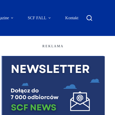
azine
SCF FALL
Kontakt
R E K L A M A