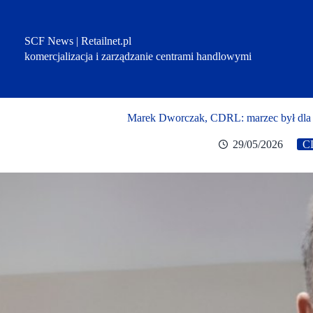
Przejdź
do
treści
SCF News | Retailnet.pl
komercjalizacja i zarządzanie centrami handlowymi
Marek Dworczak, CDRL: marzec był dla na
29/05/2026
C