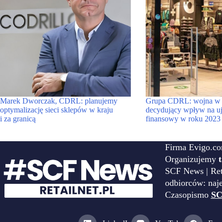
Marek Dworczak, CDRL: planujemy
Grupa CDRL: wojna w U
optymalizację sieci sklepów w kraju
decydujący wpływ na u
i za granicą
finansowy w roku 2023
Firma Evigo.co
Organizujemy
SCF News | Reta
odbiorców: naj
Czasopismo
SC