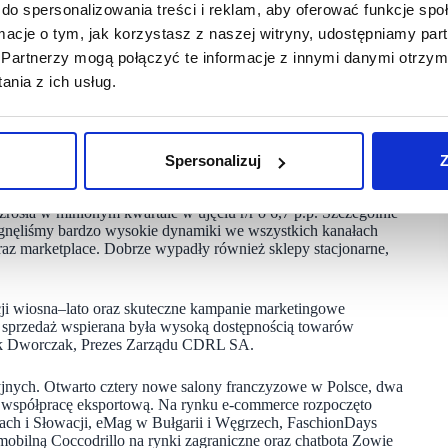
ciu r/r. Marża na sprzedaży wyniosła 58,3 proc. wobec 51,6
do spersonalizowania treści i reklam, aby oferować funkcje sp
A przekroczyła 1,6 mln zł, rok wcześniej wykazując na tym
ormacje o tym, jak korzystasz z naszej witryny, udostępniamy p
a zapasy) oraz koszty finansowe (ujemne różnice kursowe)
ziomie około -2,8 mln zł. (-4,6 mln zł rok wcześniej).
Partnerzy mogą połączyć te informacje z innymi danymi otrzym
nia z ich usług.
ln zł (+9 proc. r/r), a wynik EBITDA sięgnął 1,3 mln zł (-0,4
. (50,46 proc. w I kw. 2025 r. i 53,81 proc. w całym ubiegłym
Spersonalizuj
Z
zacji działań operacyjnych i strategicznych. W dużej mierze
tosowania oferty do klientów oraz redukcji stanu zapasów
osła w minionym kwartale w ujęciu r/r o 6,7 p.p. Szczególnie
iągnęliśmy bardzo wysokie dynamiki we wszystkich kanałach
raz marketplace. Dobrze wypadły również sklepy stacjonarne,
kcji wiosna–lato oraz skuteczne kampanie marketingowe
e sprzedaż wspierana była wysoką dostępnością towarów
rek Dworczak, Prezes Zarządu CDRL SA.
jnych. Otwarto cztery nowe salony franczyzowe w Polsce, dwa
 współpracę eksportową. Na rynku e-commerce rozpoczęto
ach i Słowacji, eMag w Bułgarii i Węgrzech, FaschionDays
obilną Coccodrillo na rynki zagraniczne oraz chatbota Zowie