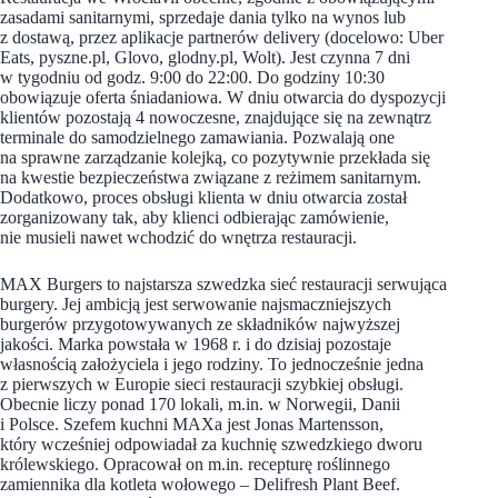
zasadami sanitarnymi, sprzedaje dania tylko na wynos lub
z dostawą, przez aplikacje partnerów delivery (docelowo: Uber
Eats, pyszne.pl, Glovo, glodny.pl, Wolt). Jest czynna 7 dni
w tygodniu od godz. 9:00 do 22:00. Do godziny 10:30
obowiązuje oferta śniadaniowa. W dniu otwarcia do dyspozycji
klientów pozostają 4 nowoczesne, znajdujące się na zewnątrz
terminale do samodzielnego zamawiania. Pozwalają one
na sprawne zarządzanie kolejką, co pozytywnie przekłada się
na kwestie bezpieczeństwa związane z reżimem sanitarnym.
Dodatkowo, proces obsługi klienta w dniu otwarcia został
zorganizowany tak, aby klienci odbierając zamówienie,
nie musieli nawet wchodzić do wnętrza restauracji.
MAX Burgers to najstarsza szwedzka sieć restauracji serwująca
burgery. Jej ambicją jest serwowanie najsmaczniejszych
burgerów przygotowywanych ze składników najwyższej
jakości. Marka powstała w 1968 r. i do dzisiaj pozostaje
własnością założyciela i jego rodziny. To jednocześnie jedna
z pierwszych w Europie sieci restauracji szybkiej obsługi.
Obecnie liczy ponad 170 lokali, m.in. w Norwegii, Danii
i Polsce. Szefem kuchni MAXa jest Jonas Martensson,
który wcześniej odpowiadał za kuchnię szwedzkiego dworu
królewskiego. Opracował on m.in. recepturę roślinnego
zamiennika dla kotleta wołowego – Delifresh Plant Beef.