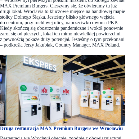
– Wrocław był pierwszym polskim miastem, do którego zawitał
MAX Premium Burgers. Cieszymy się, że otwieramy tu już
drugi lokal. Wroclavia to kluczowe miejsce na handlowej mapie
stolicy Dolnego Śląska. Jesteśmy blisko głównego wejścia
do centrum, przy ruchliwej ulicy, naprzeciwko dworca PKP.
Kiedy skończą się obostrzenia pandemiczne i wokół ponownie
zaroi się od pieszych, lokal ten mimo niewielkiej powierzchni
z pewnością pokaże duży potencjał. Jesteśmy o tym przekonani
– podkreśla Jerzy Jakubiak, Country Manager, MAX Poland.
Druga restauracja MAX Premium Burgers we Wrocławiu
Restauracja we Wroclavii obecnie, zgodnie z obowiązującymi