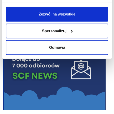
Zezwól na wszystkie
R E K L A M A
Spersonalizuj
Odmowa