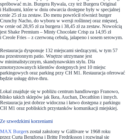
spróbować m.in. Burgera Rywala, czy też Burgera Original
i Halloumi, które w dniu otwarcia dostępne były w specjalnej
cenie 25 zł za zestaw. Do menu powrócił również burger
Crunchy Nacho, do wyboru w wersji roślinnej oraz mięsnej,
w cenie od 28,95 zł za burgera i 38,45 zł za zestaw. Nowością
jest Shake Premium – Minty Chocolate Crisp za 14,95 zł
i Creole Fries – z czerwoną cebulą, jalapeno i sosem serowym.
Restauracja dysponuje 132 miejscami siedzącymi, w tym 57
na przestronnym patio. Wnętrze utrzymane jest
w minimalistycznym, skandynawskim stylu. Dla
zmotoryzowanych klientów dostępnych jest 10 miejsc
parkingowych oraz parking przy CH M1. Restauracja oferować
będzie usługę drive-thru.
Lokal znajduje się w pobliżu centrum handlowego Franowo,
blisko takich sklepów jak Ikea, Auchan, Decathlon i innych.
Restauracja jest dobrze widoczna i łatwo dostępna z parkingu
CH M1 oraz pobliskich przystanków komunikacji miejskiej.
Ze szwedzkimi korzeniami
MAX Burger
s został założony w Gällivare w 1968 roku
przez Curta Bergforsa i Brittę Fredriksson i rozwinął się