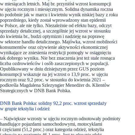
w miesiącach letnich. Maj br. przyniósł wzrost konsumpcji
w ujęciu rocznym i miesięcznym. Solidna dynamika roczna
to podobnie jak w marcu i kwietniu wynik niskiej bazy z roku
poprzedniego, kiedy został wprowadzony stan epidemii
w Polsce, ale nie tylko. Niezależnie od efektu bazy, odczyt
sprzedaży detalicznej, a szczególnie jej wzrost w stosunku
do kwietnia br., budzi optymizm i nadzieję na poprawę
w sektorze handlu detalicznego. Majówka, wzrost mobilności
konsumentów oraz ożywienie aktywności ekonomicznej
wynikające ze zniesienia restrykcji pomogły w osiągnięciu
tak dobrego wyniku. Nie bez znaczenia jest też stale rosnąca
liczba ozdrowieńców i osób zaszczepionych w populacji.
Opublikowany w dniu dzisiejszym przez GUS poziom
konsumpcji wskazuje na jej wzrost o 13,9 proc. w ujęciu
rocznym oraz 9,2 proc. w stosunku do kwietnia 2021 –
podkreśla Magdalena Szlezyngier Menedżer ds. Klientów
Strategicznych w DNB Bank Polska.
DNB Bank Polska: solidny 92,2 proc. wzrost sprzedaży
w grupie tekstylia i odzież
– Największe wzrosty w ujęciu rocznym odnotowały podmioty
handlujące pojazdami samochodowymi, motocyklami
i częściami (51,2 proc.) oraz kategoria odzież, tekstylia
i obuwie na poziomie 46,1 proc. Jest to głownie efekt