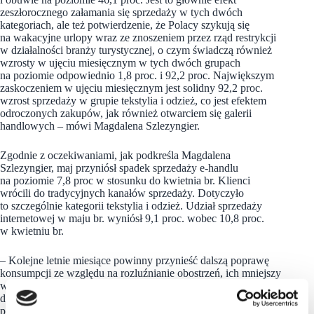
zeszłorocznego załamania się sprzedaży w tych dwóch
kategoriach, ale też potwierdzenie, że Polacy szykują się
na wakacyjne urlopy wraz ze znoszeniem przez rząd restrykcji
w działalności branży turystycznej, o czym świadczą również
wzrosty w ujęciu miesięcznym w tych dwóch grupach
na poziomie odpowiednio 1,8 proc. i 92,2 proc. Największym
zaskoczeniem w ujęciu miesięcznym jest solidny 92,2 proc.
wzrost sprzedaży w grupie tekstylia i odzież, co jest efektem
odroczonych zakupów, jak również otwarciem się galerii
handlowych – mówi Magdalena Szlezyngier.
Zgodnie z oczekiwaniami, jak podkreśla Magdalena
Szlezyngier, maj przyniósł spadek sprzedaży e-handlu
na poziomie 7,8 proc w stosunku do kwietnia br. Klienci
wrócili do tradycyjnych kanałów sprzedaży. Dotyczyło
to szczególnie kategorii tekstylia i odzież. Udział sprzedaży
internetowej w maju br. wyniósł 9,1 proc. wobec 10,8 proc.
w kwietniu br.
– Kolejne letnie miesiące powinny przynieść dalszą poprawę
konsumpcji ze względu na rozluźnianie obostrzeń, ich mniejszy
wpływ na mobilność społeczeństwa i wydatki gospodarstw
domowych oraz rosnącą liczbę wykonywanych szczepień –
podsumowuje Magdalena Szlezyngier z DNB Bank Polska.