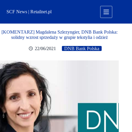
Przejdź
do
SCF News | Retailnet.pl
treści
[KOMENTARZ] Magdalena Szlezyngier, DNB Bank Polska:
solidny wzrost sprzedaży w grupie tekstylia i odzież
22/06/2021
DNB Bank Polska