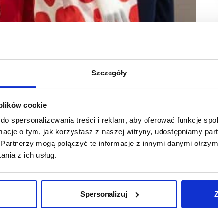
Szczegóły
 plików cookie
do spersonalizowania treści i reklam, aby oferować funkcje sp
niosły 91,9 mln zł, co oznacza wzrost o 92,6 proc.
ormacje o tym, jak korzystasz z naszej witryny, udostępniamy p
zł i były wyższe o 24,1 proc.
Partnerzy mogą połączyć te informacje z innymi danymi otrzym
nia z ich usług.
 Deni Cler) wyniosły w listopadzie 52,1 mln zł i były
przychody wyniosły około 492,3 mln zł i były wyższe o 11,3
Spersonalizuj
Z
adzie 39,9 mln zł i były wyższe rdr o 123 proc. W ujęciu
ł, czyli wzrosła o 44,2 proc. rdr.