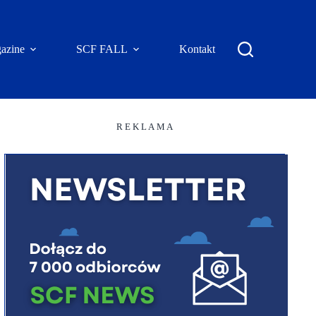
azine
SCF FALL
Kontakt
R E K L A M A