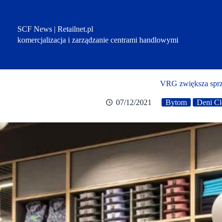
Przejdź
do
treści
SCF News | Retailnet.pl
komercjalizacja i zarządzanie centrami handlowymi
VRG zwiększa sprz
07/12/2021
Bytom
Deni Cl