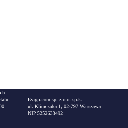
ch.
talu
Evigo.com sp. z o.o. sp.k.
00
ul. Klimczaka 1, 02-797 Warszawa
NIP 5252633492