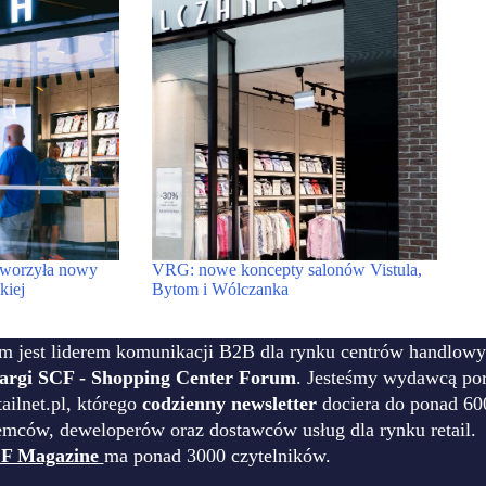
worzyła nowy
VRG: nowe koncepty salonów Vistula,
kiej
Bytom i Wólczanka
m jest liderem komunikacji B2B dla rynku centrów handlowy
targi SCF - Shopping Center Forum
. Jesteśmy wydawcą por
ilnet.pl, którego
codzienny newsletter
dociera do ponad 60
emców, deweloperów oraz dostawców usług dla rynku retail.
F Magazine
ma ponad 3000 czytelników.