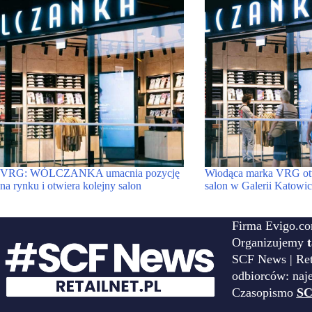
VRG: WÓLCZANKA umacnia pozycję
Wiodąca marka VRG ot
na rynku i otwiera kolejny salon
salon w Galerii Katowic
Firma Evigo.co
Organizujemy
SCF News | Reta
odbiorców: naj
Czasopismo
SC