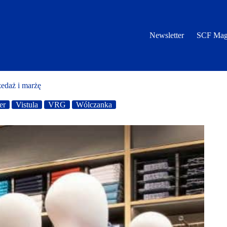
Newsletter
SCF Mag
edaż i marżę
er
Vistula
VRG
Wólczanka