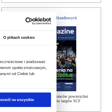
Magazyn Centrów Handlowych
O plikach cookies
ołecznościowe i analizować
artnerom społecznościowym,
anymi od Ciebie lub
Bezpłatna wysyłka dla najemców powierzchni
ezwól na wszystkie
handlowej, uczestników targów SCF