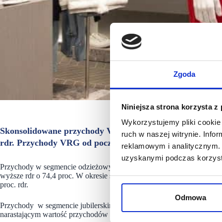
Zgoda
Niniejsza strona korzysta z
Wykorzystujemy pliki cookie 
Skonsolidowane przychody VRG w listopadzie 2021 roku wy
ruch w naszej witrynie. Inf
rdr. Przychody VRG od początku roku wyniosły 896,6 mln 
reklamowym i analitycznym. 
uzyskanymi podczas korzysta
Przychody w segmencie odzieżowym (marki Vistula, Bytom, Wólczanka,
wyższe rdr o 74,4 proc. W okresie styczeń-listopad w tym segmencie 
proc. rdr.
Odmowa
Przychody w segmencie jubilerskim (marka W.KRUK) wyniosły w listop
narastającym wartość przychodów w tym segmencie wyniosła 404,2 mln z