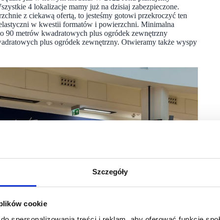
zystkie 4 lokalizacje mamy już na dzisiaj zabezpieczone.
zchnie z ciekawą ofertą, to jesteśmy gotowi przekroczyć ten
y elastyczni w kwestii formatów i powierzchni. Minimalna
 do 90 metrów kwadratowych plus ogródek zewnętrzny
kwadratowych plus ogródek zewnętrzny. Otwieramy także wyspy
Szczegóły
 plików cookie
do spersonalizowania treści i reklam, aby oferować funkcje sp