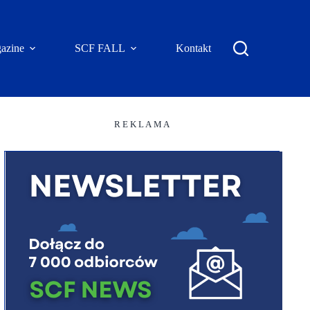
azine
SCF FALL
Kontakt
R E K L A M A