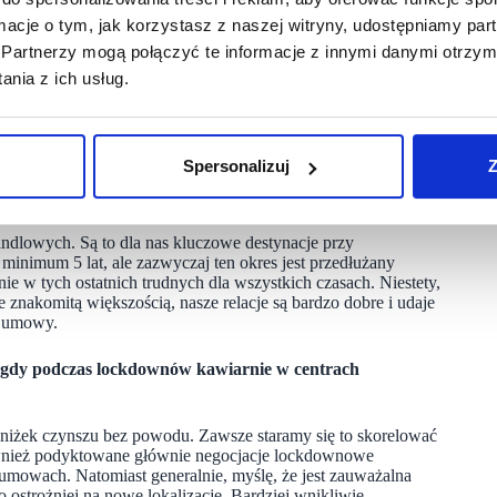
ormacje o tym, jak korzystasz z naszej witryny, udostępniamy p
Partnerzy mogą połączyć te informacje z innymi danymi otrzym
nia z ich usług.
Spersonalizuj
Z
ymi? Na jakich warunkach podpisujecie umowy najmu?
andlowych. Są to dla nas kluczowe destynacje przy
inimum 5 lat, ale zazwyczaj ten okres jest przedłużany
nie w tych ostatnich trudnych dla wszystkich czasach. Niestety,
znakomitą większością, nasze relacje są bardzo dobre i udaje
ny umowy.
i, gdy podczas lockdownów kawiarnie w centrach
bniżek czynszu bez powodu. Zawsze staramy się to skorelować
ównież podyktowane głównie negocjacje lockdownowe
umowach. Natomiast generalnie, myślę, że jest zauważalna
ostrożniej na nowe lokalizacje. Bardziej wnikliwie