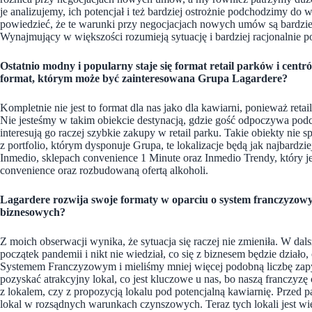
je analizujemy, ich potencjał i też bardziej ostrożnie podchodzimy 
powiedzieć, że te warunki przy negocjacjach nowych umów są bardziej
Wynajmujący w większości rozumieją sytuację i bardziej racjonalnie p
Ostatnio modny i popularny staje się format retail parków i centró
format, którym może być zainteresowana Grupa Lagardere?
Kompletnie nie jest to format dla nas jako dla kawiarni, ponieważ retai
Nie jesteśmy w takim obiekcie destynacją, gdzie gość odpoczywa po
interesują go raczej szybkie zakupy w retail parku. Takie obiekty nie
z portfolio, którym dysponuje Grupa, te lokalizacje będą jak najbardzi
Inmedio, sklepach convenience 1 Minute oraz Inmedio Trendy, który j
convenience oraz rozbudowaną ofertą alkoholi.
Lagardere rozwija swoje formaty w oparciu o system franczyzowy
biznesowych?
Z moich obserwacji wynika, że sytuacja się raczej nie zmieniła. W da
początek pandemii i nikt nie wiedział, co się z biznesem będzie dzia
Systemem Franczyzowym i mieliśmy mniej więcej podobną liczbę zapyt
pozyskać atrakcyjny lokal, co jest kluczowe u nas, bo naszą franczyzę 
z lokalem, czy z propozycją lokalu pod potencjalną kawiarnię. Przed
lokal w rozsądnych warunkach czynszowych. Teraz tych lokali jest więc