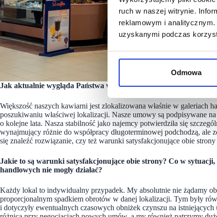
ruch w naszej witrynie. Inf
reklamowym i analitycznym. 
uzyskanymi podczas korzysta
Odmowa
Jak aktualnie wygląda Państwa współpraca z galeriami handlow
Większość naszych kawiarni jest zlokalizowana właśnie w galeriach h
poszukiwaniu właściwej lokalizacji. Nasze umowy są podpisywane na m
o kolejne lata. Nasza stabilność jako najemcy potwierdziła się szczegól
wynajmujący różnie do współpracy długoterminowej podchodzą, ale ze 
się znaleźć rozwiązanie, czy też warunki satysfakcjonujące obie stro
Jakie to są warunki satysfakcjonujące obie strony? Co w sytuacj
handlowych nie mogły działać?
Każdy lokal to indywidualny przypadek. My absolutnie nie żądamy o
proporcjonalnym spadkiem obrotów w danej lokalizacji. Tym były r
i dotyczyły ewentualnych czasowych obniżek czynszu na istniejących 
różnica przy negocjacjach nowych umów, a my również patrzymy dużo 