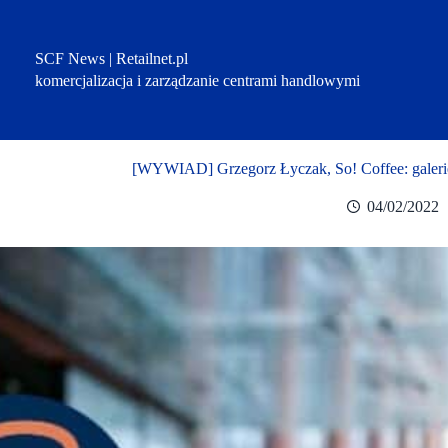
Przejdź
do
treści
SCF News | Retailnet.pl
komercjalizacja i zarządzanie centrami handlowymi
[WYWIAD] Grzegorz Łyczak, So! Coffee: galerie
04/02/2022