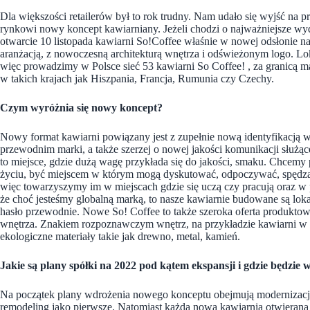
Dla większości retailerów był to rok trudny. Nam udało się wyjść na p
rynkowi nowy koncept kawiarniany. Jeżeli chodzi o najważniejsze wy
otwarcie 10 listopada kawiarni So!Coffee właśnie w nowej odsłonie na 
aranżacją, z nowoczesną architekturą wnętrza i odświeżonym logo. Lok
więc prowadzimy w Polsce sieć 53 kawiarni So Coffee! , za granicą m
w takich krajach jak Hiszpania, Francja, Rumunia czy Czechy.
Czym wyróżnia się nowy koncept?
Nowy format kawiarni powiązany jest z zupełnie nową identyfikacją
przewodnim marki, a także szerzej o nowej jakości komunikacji służ
to miejsce, gdzie dużą wagę przykłada się do jakości, smaku. Chcem
życiu, być miejscem w którym mogą dyskutować, odpoczywać, spędzać 
więc towarzyszymy im w miejscach gdzie się uczą czy pracują oraz w 
że choć jesteśmy globalną marką, to nasze kawiarnie budowane są loka
hasło przewodnie. Nowe So! Coffee to także szeroka oferta produktowa
wnętrza. Znakiem rozpoznawczym wnętrz, na przykładzie kawiarni w Cz
ekologiczne materiały takie jak drewno, metal, kamień.
Jakie są plany spółki na 2022 pod kątem ekspansji i gdzie będzi
Na początek plany wdrożenia nowego konceptu obejmują modernizację p
remodeling jako pierwsze. Natomiast każda nowa kawiarnia otwiera