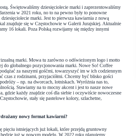
rostą. Świętowaliśmy dziesięciolecie marki i zaprezentowaliśmy
darzenia w 2021 roku, no to na pewno były to ponowne
dziesięciolecie marki. Jest to pierwsza kawiarnia z nową
al znajduje się w Częstochowie w Galerii Jurajskiej. Aktualnie
amy 16 lokali. Poza Polską rozwijamy się między innymi
 wizualną marki. Mowa tu zarówno o odświeżonym logo i motto
ącej do globalnego pozycjonowania marki. Nowe So! Coffee
y podążać za naszymi gośćmi, towarzyszyć im w ich codziennym
czas z rodzinami, przyjaciółmi. Chcemy być blisko gości
podróży – np. na dworcach, lotniskach. Wyróżnia nas to,
lnością. Stawiamy na to mocny akcent i jest to nasze nowe
, gdzie każdy znajdzie coś dla siebie i oczywiście nowoczesne
ęstochowie, stały się pastelowe kolory, szlachetne,
e wdrażany nowy format kawiarni?
ięciu istniejących już lokali, które przejdą gruntowny
na będzie już w nowym modelu. W 2022 roku planujemy