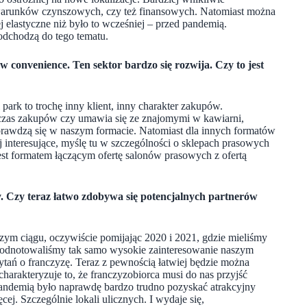
do warunków czynszowych, czy też finansowych. Natomiast można
 elastyczne niż było to wcześniej – przed pandemią.
odchodzą do tego tematu.
w convenience. Ten sektor bardzo się rozwija. Czy to jest
l park to trochę inny klient, inny charakter zakupów.
dczas zakupów czy umawia się ze znajomymi w kawiarni,
 sprawdzą się w naszym formacie. Natomiast dla innych formatów
ej interesujące, myślę tu w szczególności o sklepach prasowych
est formatem łączącym ofertę salonów prasowych z ofertą
. Czy teraz łatwo zdobywa się potencjalnych partnerów
lszym ciągu, oczywiście pomijając 2020 i 2021, gdzie mieliśmy
ło, odnotowaliśmy tak samo wysokie zainteresowanie naszym
ań o franczyzę. Teraz z pewnością łatwiej będzie można
charakteryzuje to, że franczyzobiorca musi do nas przyjść
 pandemią było naprawdę bardzo trudno pozyskać atrakcyjny
ej. Szczególnie lokali ulicznych. I wydaje się,