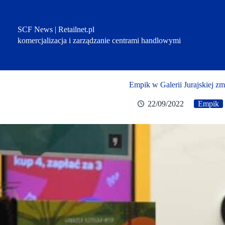
Przejdź
do
treści
SCF News | Retailnet.pl
komercjalizacja i zarządzanie centrami handlowymi
Empik w Galerii Jurajskiej zmi
22/09/2022
Empik