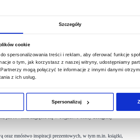
ł on nowoczesne i zarazem komfortowe dla odwiedzających
az funkcjonalną i przyjazną dla klienta prezentację produktów
Szczegóły
 technologicznych, które ułatwiają zakupy. Przykładem
ępność produktu w sklepie, ale również szybko zlokalizować
 plików cookie
nformują o nowościach, premierach i aktualnościach ze świata
do spersonalizowania treści i reklam, aby oferować funkcje sp
zesnych rozwiązań sprzedaży wielokanałowej, które proponuje
ormacje o tym, jak korzystasz z naszej witryny, udostępniamy p
go odbioru w salonie już po dwóch godzinach (tzw.
Partnerzy mogą połączyć te informacje z innymi danymi otrzym
nia z ich usług.
 zamówienia z Empik.com -chociażby na produkty niedostępne
kowych opakowań i wypełniaczy. – Empik w nowej odsłonie
i, jak i w całej Częstochowie – mówi Anna Borecka-Suda,
Spersonalizuj
Z
az rozwiązania omnichannelowe. To prawdziwy sklep
t, jak również zagłębić się w bogactwo oferty dostępnej
wą oraz mnóstwo inspiracji prezentowych, w tym m.in. książki,