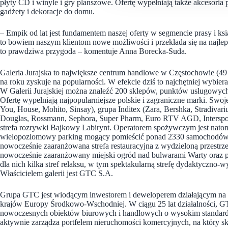
płyty CD i winyle i gry planszowe. Ofertę wypełniają także akcesoria p
gadżety i dekoracje do domu.
– Empik od lat jest fundamentem naszej oferty w segmencie prasy i ksi
to bowiem naszym klientom nowe możliwości i przekłada się na najle
to prawdziwa przygoda – komentuje Anna Borecka-Suda.
Galeria Jurajska to największe centrum handlowe w Częstochowie (49 
na roku zyskuje na popularności. W efekcie dziś to najchętniej wybiera
W Galerii Jurajskiej można znaleźć 200 sklepów, punktów usługowych
Ofertę wypełniają najpopularniejsze polskie i zagraniczne marki. Sw
You, House, Mohito, Sinsay), grupa Inditex (Zara, Bershka, Stradiv
Douglas, Rossmann, Sephora, Super Pharm, Euro RTV AGD, Intersport,
strefa rozrywki Bajkowy Labirynt. Operatorem spożywczym jest natomia
wielopoziomowy parking mogący pomieścić ponad 2330 samochodów,
nowocześnie zaaranżowana strefa restauracyjna z wydzieloną przestrze
nowocześnie zaaranżowany miejski ogród nad bulwarami Warty oraz p
dla nich kilka stref relaksu, w tym spektakularną strefę dydaktyczn
Właścicielem galerii jest GTC S.A.
Grupa GTC jest wiodącym inwestorem i deweloperem działającym na ry
krajów Europy Środkowo-Wschodniej. W ciągu 25 lat działalności
nowoczesnych obiektów biurowych i handlowych o wysokim standardz
aktywnie zarządza portfelem nieruchomości komercyjnych, na który s