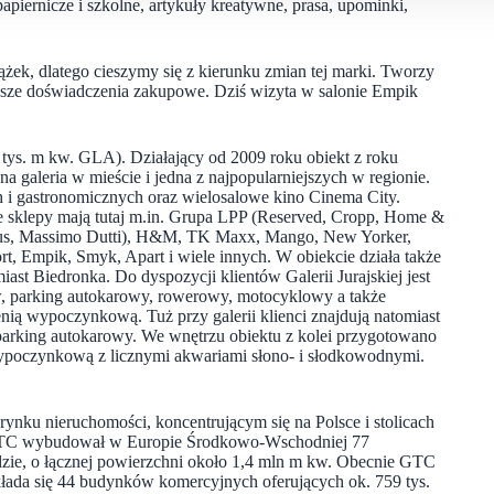
apiernicze i szkolne, artykuły kreatywne, prasa, upominki,
ążek, dlatego cieszymy się z kierunku zmian tej marki. Tworzy
psze doświadczenia zakupowe. Dziś wizyta w salonie Empik
tys. m kw. GLA). Działający od 2009 roku obiekt z roku
na galeria w mieście i jedna z najpopularniejszych w regionie.
 i gastronomicznych oraz wielosalowe kino Cinema City.
oje sklepy mają tutaj m.in. Grupa LPP (Reserved, Cropp, Home &
arius, Massimo Dutti), H&M, TK Maxx, Mango, New Yorker,
 Empik, Smyk, Apart i wiele innych. W obiekcie działa także
st Biedronka. Do dyspozycji klientów Galerii Jurajskiej jest
 parking autokarowy, rowerowy, motocyklowy a także
nią wypoczynkową. Tuż przy galerii klienci znajdują natomiast
arking autokarowy. We wnętrzu obiektu z kolei przygotowano
o-wypoczynkową z licznymi akwariami słono- i słodkowodnymi.
nku nieruchomości, koncentrującym się na Polsce i stolicach
, GTC wybudował w Europie Środkowo-Wschodniej 77
ie, o łącznej powierzchni około 1,4 mln m kw. Obecnie GTC
kłada się 44 budynków komercyjnych oferujących ok. 759 tys.