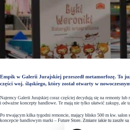
Empik w Galerii Jurajskiej przeszedł metamorfozę. To już
części woj. śląskiego, który został otwarty w nowoczesny
Najemcy Galerii Jurajskiej coraz częściej decydują się na remonty lu
i odważne koncepty handlowe. Te mają nie tylko ułatwić zakupy, ale ta
Po trwającym kilka tygodni remoncie, mający blisko 500 m kw. salon s
koncepcie handlowym marki – Future Store. Zmiany jakie tu zaszły są 