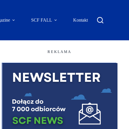
azine
SCF FALL
Kontakt
R E K L A M A