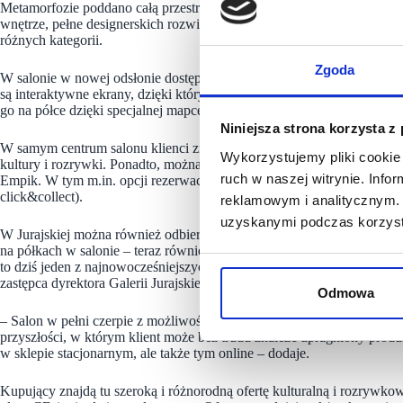
Metamorfozie poddano całą przestrzeń sklepu, w efekcie czego zyska
wnętrze, pełne designerskich rozwiązań, a także czytelną nawigację or
różnych kategorii.
Zgoda
W salonie w nowej odsłonie dostępny jest także cały szereg rozwiązań
są interaktywne ekrany, dzięki którym można nie tylko sprawdzić dost
go na półce dzięki specjalnej mapce.
Niniejsza strona korzysta z
W samym centrum salonu klienci znajdą natomiast duże ekrany, które i
Wykorzystujemy pliki cookie 
kultury i rozrywki. Ponadto, można tu niezmiennie korzystać z nowoc
ruch w naszej witrynie. Inf
Empik. W tym m.in. opcji rezerwacji produktu online w aplikacji i je
click&collect).
reklamowym i analitycznym. 
uzyskanymi podczas korzysta
W Jurajskiej można również odbierać bez żadnych dodatkowych opłat
na półkach w salonie – teraz również w opcji ekodostawy bez dodat
to dziś jeden z najnowocześniejszych sklepów w ofercie naszej galeri
zastępca dyrektora Galerii Jurajskiej.
Odmowa
– Salon w pełni czerpie z możliwości jakie dają nowe technologie or
przyszłości, w którym klient może bez trudu znaleźć upragniony produk
w sklepie stacjonarnym, ale także tym online – dodaje.
Kupujący znajdą tu szeroką i różnorodną ofertę kulturalną i rozrywko