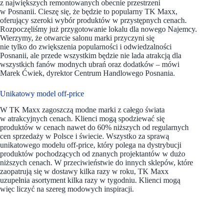
z największych remontowanych obecnie przestrzeni
w Posnanii. Cieszę się, że będzie to popularny TK Maxx,
oferujący szeroki wybór produktów w przystępnych cenach.
Rozpoczęliśmy już przygotowanie lokalu dla nowego Najemcy.
Wierzymy, że otwarcie salonu marki przyczyni się
nie tylko do zwiększenia popularności i odwiedzalności
Posnanii, ale przede wszystkim będzie nie lada atrakcją dla
wszystkich fanów modnych ubrań oraz dodatków – mówi
Marek Ćwiek, dyrektor Centrum Handlowego Posnania.
Unikatowy model off-price
W TK Maxx zagoszczą modne marki z całego świata
w atrakcyjnych cenach. Klienci mogą spodziewać się
produktów w cenach nawet do 60% niższych od regularnych
cen sprzedaży w Polsce i świecie. Wszystko za sprawą
unikatowego modelu off-price, który polega na dystrybucji
produktów pochodzących od znanych projektantów w dużo
niższych cenach. W przeciwieństwie do innych sklepów, które
zaopatrują się w dostawy kilka razy w roku, TK Maxx
uzupełnia asortyment kilka razy w tygodniu. Klienci mogą
więc liczyć na szereg modowych inspiracji.