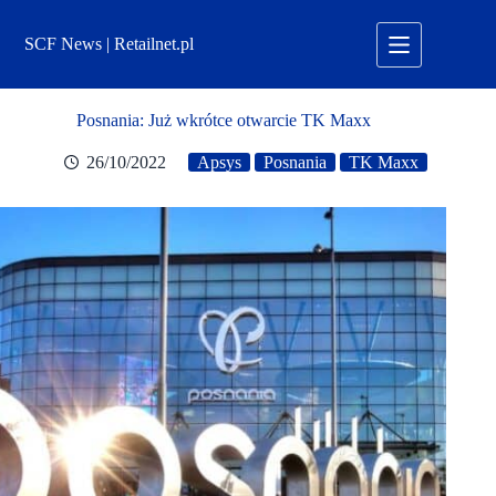
Przejdź
do
SCF News | Retailnet.pl
treści
Posnania: Już wkrótce otwarcie TK Maxx
26/10/2022
Apsys
Posnania
TK Maxx