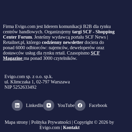
Firma Evigo.com jest liderem komunikacji B2B dla rynku
centrów handlowych. Organizujemy
targi SCF - Shopping
Center Forum
. Jesteśmy wydawcą portalu SCF News |
Retailnet.pl, którego
codzienny newsletter
dociera do
ponad 6000 odbiorców: najemców, deweloperów oraz
dostawców usług dla rynku retail. Czasopismo
SCF
Magazine
ma ponad 3000 czytelników.
Evigo.com sp. z o.o. sp.k.
ul. Klimczaka 1, 02-797 Warszawa
NIP 5252633492
LinkedIn
YouTube
Facebook
Mapa strony
|
Polityka Prywatności
| Copyright © 2026 by
Evigo.com |
Kontakt