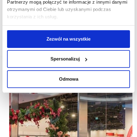
Partnerzy mogą połączyć te informacje z innymi danymi
otrzymanymi od Ciebie lub uzyskanymi podczas
Posnania: Już wkrótce otwarcie TK Maxx
korzystania z ich usług.
Posnania ma dobrą informację dla wszystkich fanów
modnych zakupów. Już na początku roku w centrum
handlowym otworzy się popularny wśród
poznaniaków TK Maxx. Sklep zajmie powierzchnię
Zezwól na wszystkie
2556 m2…
Spersonalizuj
Odmowa