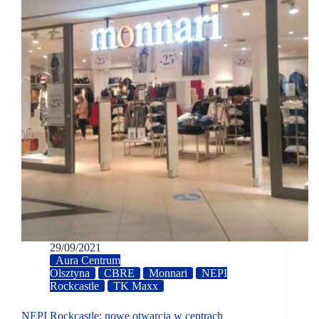
29/09/2021
Aura Centrum
Olsztyna
CBRE
Monnari
NEPI
Rockcastle
TK Maxx
NEPI Rockcastle: nowe otwarcia w centrach