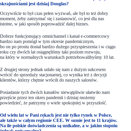
skrajnościami jest dzisiaj Douglas?
Oczywiście to był czas pełen wyzwań, ale był to też dobry
moment, żeby zatrzymać się i zastanowić, co jest dla nas
istotne, w jaki sposób poprowadzić dalej biznes.
Dobrze funkcjonujący omnichannel i kanał e-commercowy
bardzo nam pomógł w tym okresie pandemicznym,
bo on po prostu dostał bardzo dużego przyspieszenia i w ciągu
roku czy dwóch lat osiągnęliśmy taki poziom rozwoju,
na który w normalnych warunkach potrzebowalibyśmy 10 lat.
Z drugiej strony jednak udało się nam z dużym sukcesem
wrócić do sprzedaży stacjonarnej, co wynika też z decyzji
klientów, którzy chętnie wrócili do naszych salonów.
Posiadanie tych dwóch kanałów niewątpliwie ułatwiło nam
przejście przez ten okres pandemii i dzisiaj możemy
powiedzieć, że patrzymy o wiele spokojniej w przyszłość.
Od wielu lat w Pani rękach jest nie tylko rynek w Polsce,
ale także w całym regionie CEE. W sumie jest to 11 krajów.
Na ile polskie doświadczenia są unikalne, a w jakim stopniu
jednak uniwersalne?