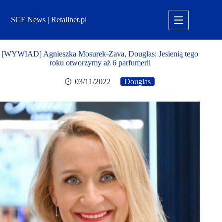
Przejdź
do
SCF News | Retailnet.pl
treści
[WYWIAD] Agnieszka Mosurek-Zava, Douglas: Jesienią tego
roku otworzymy aż 6 parfumerii
03/11/2022
Douglas