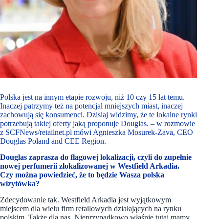
Polska jest na innym etapie rozwoju, niż 10 czy 15 lat temu.
Inaczej patrzymy też na potencjał mniejszych miast, inaczej
zachowują się konsumenci. Dzisiaj widzimy, że te lokalne rynki
potrzebują takiej oferty jaką proponuje Douglas. – w rozmowie
z SCFNews/retailnet.pl mówi Agnieszka Mosurek-Zava, CEO
Douglas Poland and CEE Region.
Douglas zaprasza do flagowej lokalizacji, czyli do zupełnie
nowej perfumerii zlokalizowanej w Westfield Arkadia.
Czy można powiedzieć, że to będzie Wasza polska
wizytówka?
Zdecydowanie tak. Westfield Arkadia jest wyjątkowym
miejscem dla wielu firm retailowych działających na rynku
polskim. Także dla nas. Nieprzypadkowo właśnie tutaj mamy