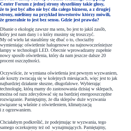
Center Forum z jednej strony słyszeliśmy takie głosy,
że to jest być albo nie być dla całego biznesu, a z drugiej
strony, mieliśmy na przykład inwestorów którzy mówili,
że generalnie to jest bez sensu. Gdzie jest prawda?
Dbanie o ekologię zawsze ma sens, bo jest to jakiś zasób,
który jest nam dany i o który musimy się troszczyć.
My od wielu lat staraliśmy się dbać o to, chociażby
wymieniając oświetlenie halogenowe na najnowocześniejsze
lampy w technologii LED. Obecnie wprowadzamy zupełnie
nowy sposób oświetlenia, który da nam jeszcze dalsze 20
procent oszczędności.
Oczywiście, że wymiana oświetlenia jest pewnym wyzwaniem,
ale koszty zwracają się w kolejnych miesiącach, więc jest to jak
najbardziej działanie słuszne, długofalowe. Wybierając
technologię, którą mamy do zastosowania dzisiaj w sklepach,
można od razu zdecydować się na bardziej energooszczędne
rozwiązanie. Pamiętajmy, że dla sklepów duże wyzwania
związane są właśnie z oświetleniem, klimatyzacją
i z ogrzewaniem.
Chciałabym podkreślić, że podejmując te wyzwania, tego
samego oczekujemy też od wynajmujących. Pamiętajmy,