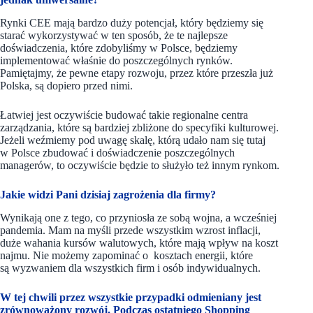
Rynki CEE mają bardzo duży potencjał, który będziemy się
starać wykorzystywać w ten sposób, że te najlepsze
doświadczenia, które zdobyliśmy w Polsce, będziemy
implementować właśnie do poszczególnych rynków.
Pamiętajmy, że pewne etapy rozwoju, przez które przeszła już
Polska, są dopiero przed nimi.
Łatwiej jest oczywiście budować takie regionalne centra
zarządzania, które są bardziej zbliżone do specyfiki kulturowej.
Jeżeli weźmiemy pod uwagę skalę, którą udało nam się tutaj
w Polsce zbudować i doświadczenie poszczególnych
managerów, to oczywiście będzie to służyło też innym rynkom.
Jakie widzi Pani dzisiaj zagrożenia dla firmy?
Wynikają one z tego, co przyniosła ze sobą wojna, a wcześniej
pandemia. Mam na myśli przede wszystkim wzrost inflacji,
duże wahania kursów walutowych, które mają wpływ na koszt
najmu. Nie możemy zapominać o kosztach energii, które
są wyzwaniem dla wszystkich firm i osób indywidualnych.
W tej chwili przez wszystkie przypadki odmieniany jest
zrównoważony rozwój. Podczas ostatniego Shopping