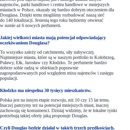
najemców, parki handlowe i centra handlowe w mniejszych
miastach w Polsce, okazały się bardzo dobrym otoczeniem dla
Douglasa. Dzięki temu mogliśmy rozbudować naszą sieć
do 140 lokalizacji. Jesienią tego roku będziemy otwierać
w sumie aż 6 nowych perfumerii.
Jakiej wielkości miasta mają potencjał odpowiadający
oczekiwaniom Douglasa?
To wszystko zależy od catchmentu, siły nabywczej.
Najmniejsze miasta, które są w naszym portfolio to Kołobrzeg,
Puławy, Ełk, Jarosław czy Kłodzko. Te perfumerie bardzo
dobrze sobie radzą w obiektach poprawnie
zagospodarowanych pod względem mixu najemców i zasięgu
populacji.
Kłodzko ma niespełna 30 tysięcy mieszkańców.
Polska jest na innym etapie rozwoju, niż 10 czy 15 lat temu.
Inaczej patrzymy też na potencjał mniejszych miast, inaczej
zachowują się konsumenci. Dzisiaj widzimy, że te lokalne rynki
potrzebują takiej oferty jaką proponuje Douglas.
Czyli Douglas będzie działał w takich trzech prędkościach.