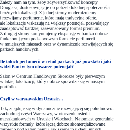
Zależy nam na tym, żeby zdywersyfikować koncepty
Douglasa, dostosowując je do potrzeb lokalnej społeczności
i różnych lokalizacji. Z jednej strony modernizujemy
i rozwijamy perfumerie, które mają tradycyjną ofertę,
ale lokalizacje wskazują na większy potencjał, pozwalający
zaadaptować bardziej zaawansowany format premium.
Z drugiej strony kontynuujemy ekspansję w bardzo dobrze
funkcjonującym podstawowym formacie perfumerii
w mniejszych miastach oraz w dynamicznie rozwijających się
parkach handlowych.
Ile takich perfumerii w retail parkach już powstało i jaki
widzi Pani w tym obszarze potencjał?
Salon w Centrum Handlowym Skorosze były pierwszym
w takiej lokalizacji, który dobrze sprawdził się w naszym
portfolio.
Czyli w warszawskim Ursusie…
Tak, znajduje się w dynamicznie rozwijającej się południowo-
zachodniej części Warszawy, w otoczeniu osiedli
mieszkaniowych w Ursusie i Włochach. Natomiast generalnie
wszystkie formuły, które łączą dobrze skomercjalizowane,
zarówno pod kątem najmu, jak i samego układu innych