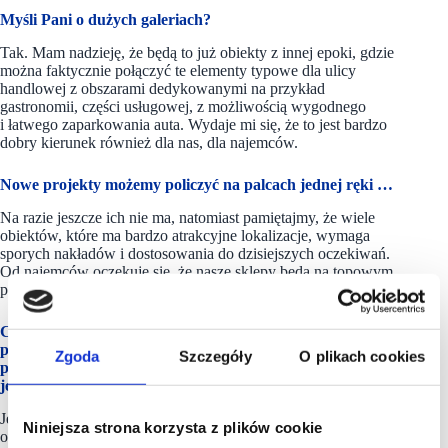
Myśli Pani o dużych galeriach?
Tak. Mam nadzieję, że będą to już obiekty z innej epoki, gdzie
można faktycznie połączyć te elementy typowe dla ulicy
handlowej z obszarami dedykowanymi na przykład
gastronomii, części usługowej, z możliwością wygodnego
i łatwego zaparkowania auta. Wydaje mi się, że to jest bardzo
dobry kierunek również dla nas, dla najemców.
Nowe projekty możemy policzyć na palcach jednej ręki …
Na razie jeszcze ich nie ma, natomiast pamiętajmy, że wiele
obiektów, które ma bardzo atrakcyjne lokalizacje, wymaga
sporych nakładów i dostosowania do dzisiejszych oczekiwań.
Od najemców oczekuje się, że nasze sklepy będą na topowym
poziomie. Podobne wyzwanie stoi przed wynajmującymi.
Czy myśli Pani o tym, że w ramach modernizacji
pojawiłyby się też przestrzenie do tego, żeby Wasze
Zgoda
Szczegóły
O plikach cookies
perfumerie, w ramach relokacji, znajdowały dla siebie
jeszcze lepsze miejsca?
Jest wiele atrakcyjnych lokalizacji, w których chętnie
Niniejsza strona korzysta z plików cookie
otworzylibyśmy bardzo duże, piękne perfumerie w stylu