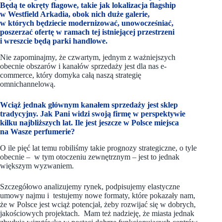
Będą te okręty flagowe, takie jak lokalizacja flagship
w Westfield Arkadia, obok nich duże galerie,
w których będziecie modernizować, unowocześniać,
poszerzać ofertę w ramach tej istniejącej przestrzeni
i wreszcie będą parki handlowe.
Nie zapominajmy, że czwartym, jednym z ważniejszych
obecnie obszarów i kanałów sprzedaży jest dla nas e-
commerce, który domyka całą naszą strategię
omnichannelową.
Wciąż jednak głównym kanałem sprzedaży jest sklep
tradycyjny. Jak Pani widzi swoją firmę w perspektywie
kilku najbliższych lat. Ile jest jeszcze w Polsce miejsca
na Wasze perfumerie?
O ile pięć lat temu robiliśmy takie prognozy strategiczne, o tyle
obecnie – w tym otoczeniu zewnętrznym – jest to jednak
większym wyzwaniem.
Szczegółowo analizujemy rynek, podpisujemy elastyczne
umowy najmu i testujemy nowe formaty, które pokazały nam,
że w Polsce jest wciąż potencjał, żeby rozwijać się w dobrych,
jakościowych projektach. Mam też nadzieję, że miasta jednak