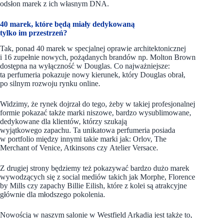
odsłon marek z ich własnym DNA.
40 marek, które będą miały dedykowaną
tylko im przestrzeń?
Tak, ponad 40 marek w specjalnej oprawie architektonicznej
i 16 zupełnie nowych, pożądanych brandów np. Molton Brown
dostępna na wyłączność w Douglas. Co najważniejsze:
ta perfumeria pokazuje nowy kierunek, który Douglas obrał,
po silnym rozwoju rynku online.
Widzimy, że rynek dojrzał do tego, żeby w takiej profesjonalnej
formie pokazać także marki niszowe, bardzo wysublimowane,
dedykowane dla klientów, którzy szukają
wyjątkowego zapachu. Ta unikatowa perfumeria posiada
w portfolio między innymi takie marki jak: Orlov, The
Merchant of Venice, Atkinsons czy Atelier Versace.
Z drugiej strony będziemy też pokazywać bardzo dużo marek
wywodzących się z social mediów takich jak Morphe, Florence
by Mills czy zapachy Billie Eilish, które z kolei są atrakcyjne
głównie dla młodszego pokolenia.
Nowością w naszym salonie w Westfield Arkadia jest także to,