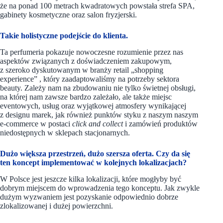
że na ponad 100 metrach kwadratowych powstała strefa SPA,
gabinety kosmetyczne oraz salon fryzjerski.
Takie holistyczne podejście do klienta.
Ta perfumeria pokazuje nowoczesne rozumienie przez nas
aspektów związanych z doświadczeniem zakupowym,
z szeroko dyskutowanym w branży retail „shopping
experience” , który zaadaptowaliśmy na potrzeby sektora
beauty. Zależy nam na zbudowaniu nie tylko świetnej obsługi,
na której nam zawsze bardzo zależało, ale także miejsc
eventowych, usług oraz wyjątkowej atmosfery wynikającej
z designu marek, jak również punktów styku z naszym naszym
e-commerce w postaci
click and collect
i zamówień produktów
niedostępnych w sklepach stacjonarnych.
Dużo większa przestrzeń, dużo szersza oferta. Czy da się
ten koncept implementować w kolejnych lokalizacjach?
W Polsce jest jeszcze kilka lokalizacji, które mogłyby być
dobrym miejscem do wprowadzenia tego konceptu. Jak zwykle
dużym wyzwaniem jest pozyskanie odpowiednio dobrze
zlokalizowanej i dużej powierzchni.