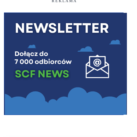
R E K L A M A