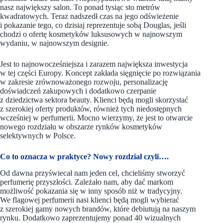
nasz największy salon. To ponad tysiąc sto metrów
kwadratowych. Teraz nadszedł czas na jego odświeżenie
i pokazanie tego, co dzisiaj reprezentuje sobą Douglas, jeśli
chodzi o ofertę kosmetyków luksusowych w najnowszym
wydaniu, w najnowszym designie.
Jest to najnowocześniejsza i zarazem największa inwestycja
w tej części Europy. Koncept zakłada sięgnięcie po rozwiązania
w zakresie zrównoważonego rozwoju, personalizację
doświadczeń zakupowych i dodatkowo czerpanie
z dziedzictwa sektora beauty. Klienci będą mogli skorzystać
z szerokiej oferty produktów, również tych niedostępnych
wcześniej w perfumerii. Mocno wierzymy, że jest to otwarcie
nowego rozdziału w obszarze rynków kosmetyków
selektywnych w Polsce.
Co to oznacza w praktyce? Nowy rozdział czyli….
Od dawna przyświecał nam jeden cel, chcieliśmy stworzyć
perfumerię przyszłości. Zależało nam, aby dać markom
możliwość pokazania się w inny sposób niż w tradycyjny.
We flagowej perfumerii nasi klienci będą mogli wybierać
z szerokiej gamy nowych brandów, które debiutują na naszym
rynku. Dodatkowo zaprezentujemy ponad 40 wizualnych