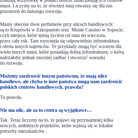
zbudują wizytówkę w postaci dobrze funkcjonujących centrów
miast. Liczymy na to, że również tutaj otworzy się dla nas
przestrzeń do dalszego rozwoju.
Mamy obecnie dwie perfumerie przy ulicach handlowych:
są to Krupówki w Zakopanem oraz Monte Cassino w Sopocie,
czyli miejsca, które tętnią życiem od rana do wieczora,
przez cały rok. Tam rozwinęła się odpowiednio infrastruktura
i oferta innych najemców. Te przykłady mogą być wzorem dla
wielu innych miast, które posiadają dobrą infrastrukturę, o którą
należałoby jednak mocniej zadbać i stworzyć warunki
do rozwoju.
Możemy zazdrościć innym państwom, że mają ulice
handlowe, ale chyba te inne państwa mogą nam zazdrościć
polskich centrów handlowych, prawda?
To prawda.
Nie ma ulic, ale za to centra są wyjątkowe…
Tak. Teraz liczymy na to, że pojawi się przynajmniej kilka
nowych, ambitnych projektów, które wpiszą się w lokalne
potrzeby mieszkańców .